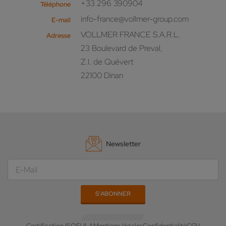
+33 296 390904
Téléphone
info-france@vollmer-group.com
E-mail
VOLLMER FRANCE S.A.R.L.
Adresse
23 Boulevard de Preval,
Z.I. de Quévert
22100 Dinan
Newsletter
Certification ISO
EULA
Mentions légales
Confidentialité
CGV