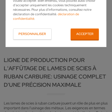
voulez accepter. Bien entendu, vous pouvez aussi choisir
d’accepter uniquement les cookies techniquement
nécessaires. Pour plus d’informations, consultez notre
déclaration de confidentialité.
déclaration de
confidentialité
.
PERSONNALISER
ACCEPTER
LIGNE DE PRODUCTION POUR
L'AFFÛTAGE DE LAMES DE SCIES À
RUBAN CARBURE: USINAGE COMPLET
D'UNE PRÉCISION MAXIMALE
Les lames de scies à ruban carbure jouent un rôle de plus en plus
important dans l'usinage des métaux. Les exigences en termes