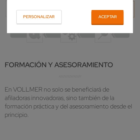
PERSONALIZAR
ACEPTAR
FORMACIÓN Y ASESORAMIENTO
En VOLLMER no solo se beneficiará de
afiladoras innovadoras, sino también de la
formación práctica y del asesoramiento desde el
principio.