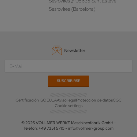
Sesrovires // 08635 Sant Esteve
Sesrovires (Barcelona)
Newsletter
Certificación ISO
EULA
Aviso legal
Protección de datos
CGC
Cookie settings
© 2026 VOLLMER WERKE Maschinenfabrik GmbH -
Telefon: +49 7351 5710 -
info@vollmer-group.com