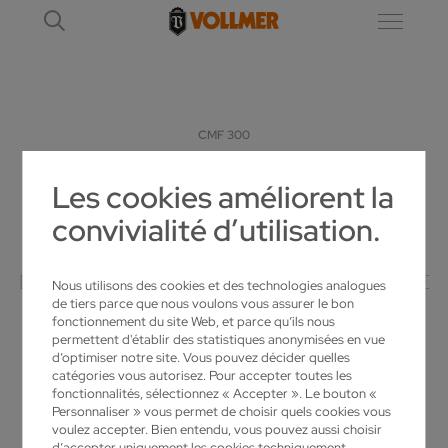
CMF 300
Les cookies améliorent la
CMF 300
convivialité d’utilisation.
AFFÛTEUSE POUR L'USINAGE DES FLANCS
DE LAMES DE SCIES CIRCULAIRES CARBURE
Nous utilisons des cookies et des technologies analogues
de tiers parce que nous voulons vous assurer le bon
fonctionnement du site Web, et parce qu’ils nous
permettent d'établir des statistiques anonymisées en vue
d’optimiser notre site. Vous pouvez décider quelles
catégories vous autorisez. Pour accepter toutes les
fonctionnalités, sélectionnez « Accepter ». Le bouton «
Personnaliser » vous permet de choisir quels cookies vous
voulez accepter. Bien entendu, vous pouvez aussi choisir
d’accepter uniquement les cookies techniquement