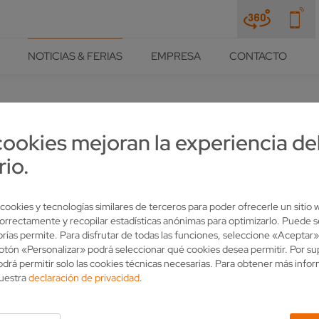
NOTICIAS & FERIAS
EMPRESA
CONTACTO
cookies mejoran la experiencia de
NUEVO DÚO DE AFILADO PARA
rio.
 cookies y tecnologías similares de terceros para poder ofrecerle un sitio
orrectamente y recopilar estadísticas anónimas para optimizarlo. Puede s
rías permite. Para disfrutar de todas las funciones, seleccione «Aceptar»
 botón «Personalizar» podrá seleccionar qué cookies desea permitir. Por s
drá permitir solo las cookies técnicas necesarias. Para obtener más info
nuestra
declaración de privacidad
.