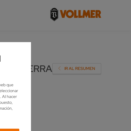
l
 LA SIERRA
IR AL RESUMEN
 web que
eleccionar
. Al hacer
upuesto,
rmación,