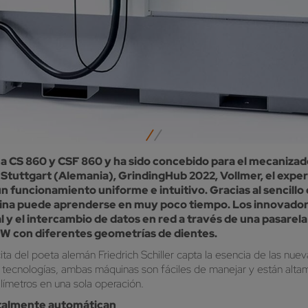
ma CS 860 y CSF 860 y ha sido concebido para el mecanizad
 Stuttgart (Alemania), GrindingHub 2022, Vollmer, el exper
funcionamiento uniforme e intuitivo. Gracias al sencillo c
máquina puede aprenderse en muy poco tiempo. Los innovado
 y el intercambio de datos en red a través de una pasarel
 HW con diferentes geometrías de dientes.
cita del poeta alemán Friedrich Schiller capta la esencia de las n
s tecnologías, ambas máquinas son fáciles de manejar y están altam
límetros en una sola operación.
otalmente automátican