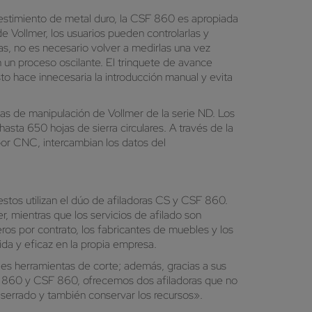
evestimiento de metal duro, la CSF 860 es apropiada
 Vollmer, los usuarios pueden controlarlas y
vas, no es necesario volver a medirlas una vez
un proceso oscilante. El trinquete de avance
sto hace innecesaria la introducción manual y evita
mas de manipulación de Vollmer de la serie ND. Los
asta 650 hojas de sierra circulares. A través de la
 por CNC, intercambian los datos del
stos utilizan el dúo de afiladoras CS y CSF 860.
 mientras que los servicios de afilado son
eros por contrato, los fabricantes de muebles y los
pida y eficaz en la propia empresa.
ales herramientas de corte; además, gracias a sus
CS 860 y CSF 860, ofrecemos dos afiladoras que no
 aserrado y también conservar los recursos».