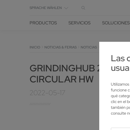
SPRACHE WÄHLEN
PRODUCTOS
SERVICIOS
SOLUCIONES
INICIO
NOTICIAS & FERIAS
NOTICIAS
DETALLE
Las 
GRINDINGHUB 2022: 
usua
CIRCULAR HW
Utilizamos
funcione c
2022-05-17
qué catego
clic en el
también po
consulte 