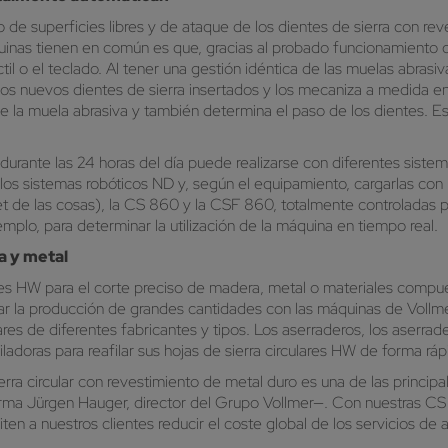
o de superficies libres y de ataque de los dientes de sierra con r
nas tienen en común es que, gracias al probado funcionamiento de
til o el teclado. Al tener una gestión idéntica de las muelas abrasi
 nuevos dientes de sierra insertados y los mecaniza a medida en 
 de la muela abrasiva y también determina el paso de los dientes. E
durante las 24 horas del día puede realizarse con diferentes siste
los sistemas robóticos ND y, según el equipamiento, cargarlas con h
rnet de las cosas), la CS 860 y la CSF 860, totalmente controladas
mplo, para determinar la utilización de la máquina en tiempo real.
a y metal
res HW para el corte preciso de madera, metal o materiales compue
 la producción de grandes cantidades con las máquinas de Vollmer,
ares de diferentes fabricantes y tipos. Los aserraderos, los aserrad
filadoras para reafilar sus hojas de sierra circulares HW de forma rá
erra circular con revestimiento de metal duro es una de las princip
afirma Jürgen Hauger, director del Grupo Vollmer—. Con nuestras 
ten a nuestros clientes reducir el coste global de los servicios de