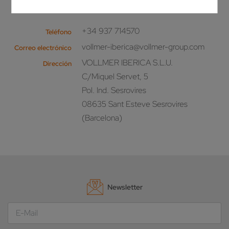
¡Llámenos!
+34 937 714570
Teléfono
vollmer-iberica@vollmer-group.com
Correo electrónico
VOLLMER IBERICA S.L.U.
Dirección
C/Miquel Servet, 5
Pol. Ind. Sesrovires
08635 Sant Esteve Sesrovires
(Barcelona)
Newsletter