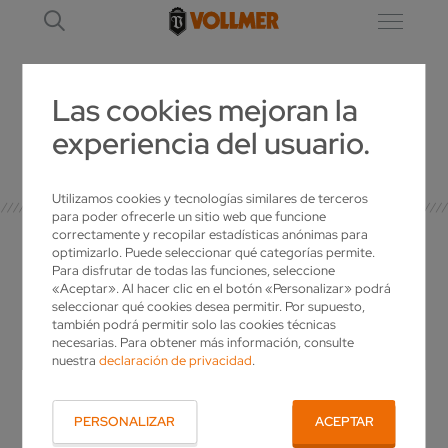
Las cookies mejoran la
experiencia del usuario.
DETALLE
Utilizamos cookies y tecnologías similares de terceros
para poder ofrecerle un sitio web que funcione
correctamente y recopilar estadísticas anónimas para
optimizarlo. Puede seleccionar qué categorías permite.
Para disfrutar de todas las funciones, seleccione
«Aceptar». Al hacer clic en el botón «Personalizar» podrá
SU PERSONA DE
seleccionar qué cookies desea permitir. Por supuesto,
también podrá permitir solo las cookies técnicas
CONTACTO
necesarias. Para obtener más información, consulte
nuestra
declaración de privacidad
.
¿Tiene alguna pregunta para VOLLMER? ¿Le
gustaría tener más información sobre nuestros
PERSONALIZAR
ACEPTAR
productos o desea una oferta individual?