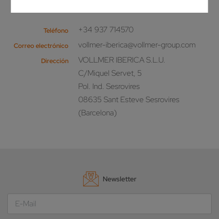
¡Llámenos!
+34 937 714570
Teléfono
vollmer-iberica@vollmer-group.com
Correo electrónico
VOLLMER IBERICA S.L.U.
Dirección
C/Miquel Servet, 5
Pol. Ind. Sesrovires
08635 Sant Esteve Sesrovires
(Barcelona)
Newsletter