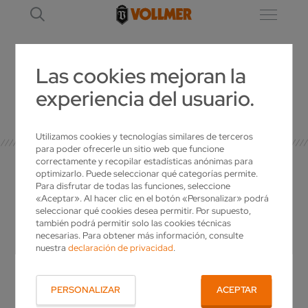
Las cookies mejoran la
experiencia del usuario.
DETALLE
Utilizamos cookies y tecnologías similares de terceros
para poder ofrecerle un sitio web que funcione
correctamente y recopilar estadísticas anónimas para
optimizarlo. Puede seleccionar qué categorías permite.
Para disfrutar de todas las funciones, seleccione
«Aceptar». Al hacer clic en el botón «Personalizar» podrá
SU PERSONA DE
seleccionar qué cookies desea permitir. Por supuesto,
también podrá permitir solo las cookies técnicas
CONTACTO
necesarias. Para obtener más información, consulte
nuestra
declaración de privacidad
.
¿Tiene alguna pregunta para VOLLMER? ¿Le
gustaría tener más información sobre nuestros
PERSONALIZAR
ACEPTAR
productos o desea una oferta individual?