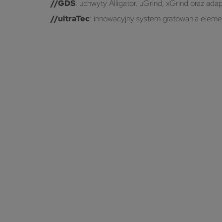
//
GDS
: uchwyty Alligator, uGrind, xGrind oraz a
//
ultraTec
: innowacyjny system gratowania eleme