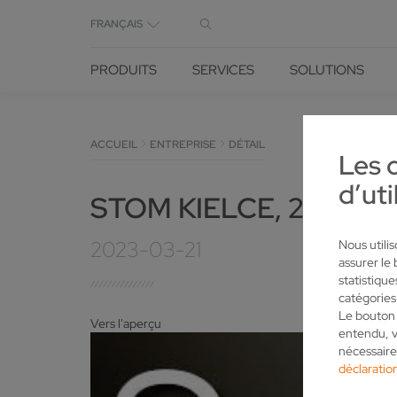
FRANÇAIS
PRODUITS
SERVICES
SOLUTIONS
ACCUEIL
ENTREPRISE
DÉTAIL
Les 
d’uti
STOM KIELCE, 28- 31 
2023-03-21
Nous utili
assurer le
statistiqu
catégories
Le bouton 
Vers l'aperçu
entendu, v
nécessaire
déclaration