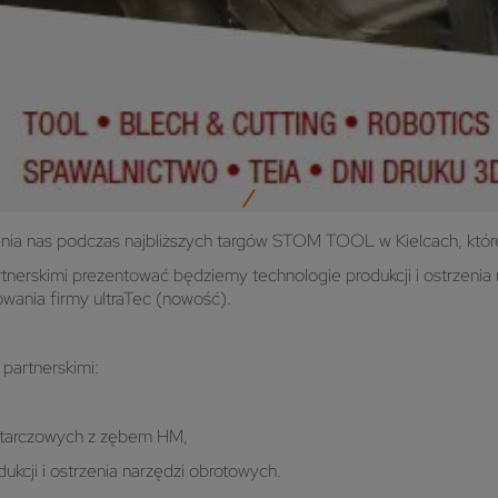
a nas podczas najbliższych targów STOM TOOL w Kielcach, które 
rtnerskimi prezentować będziemy technologie produkcji i ostrzeni
owania firmy ultraTec (nowość).
rtnerskimi:
pił tarczowych z zębem HM,
odukcji i ostrzenia narzędzi obrotowych.