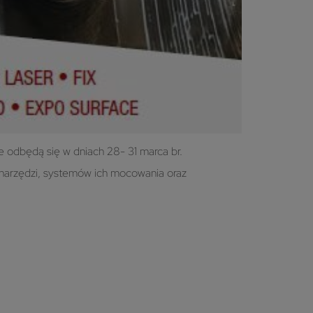
odbędą się w dniach 28- 31 marca br.
a narzędzi, systemów ich mocowania oraz