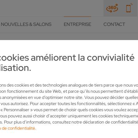
NOUVELLES & SALONS
ENTREPRISE
CONTACT
cookies améliorent la convivialité
lisation.
MARCA 2023/ STOISKO A-38
sons des cookies et des technologies analogues de tiers parce que nous v
 bon fonctionnement du site Web, et parce qu’ils nous permettent d'établi
es anonymisées en vue d’optimiser notre site. Vous pouvez décider quelle
 vous autorisez. Pour accepter toutes les fonctionnalités, sélectionnez « 
« Personnaliser » vous permet de choisir quels cookies vous voulez accep
ous pouvez aussi choisir d’accepter uniquement les cookies techniquem
s. Pour plus d’informations, consultez notre déclaration de confidentialité
 de confidentialité
.