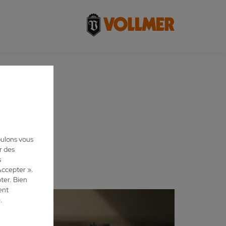
oulons vous
r des
s
Accepter ».
ter. Bien
ent
.