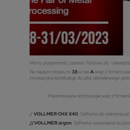
Mamy przyjemność zaprosić Państwa do odwiedzeni
Na naszym stoisku nr
38
w hali
A
wraz z firmami pa
innowacyjną konstrukcję do ultra dźwiękowego grat
Prezentowane technologie wraz z firmami pa
//
VOLLMER CHX 840
. Szlifierka do ostrzenia 
//
VOLLMER argon
. Szlifierka uniwersalna do pr