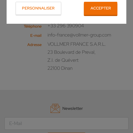
d'informations sur nos produits ou une offre
PERSONNALISER
ACCEPTER
personnalisée? N'hésitez pas à nous appeler!
+33 296 390904
Téléphone
info-france@vollmer-group.com
E-mail
VOLLMER FRANCE S.A.R.L.
Adresse
23 Boulevard de Preval,
Z.I. de Quévert
22100 Dinan
Newsletter