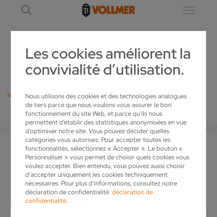
Les cookies améliorent la
convivialité d’utilisation.
LINK
VOUS TROUVEREZ ICI NOS RÈGLES DE CONFIDENTIALITÉ
Nous utilisons des cookies et des technologies analogues
de tiers parce que nous voulons vous assurer le bon
fonctionnement du site Web, et parce qu’ils nous
permettent d'établir des statistiques anonymisées en vue
d’optimiser notre site. Vous pouvez décider quelles
catégories vous autorisez. Pour accepter toutes les
fonctionnalités, sélectionnez « Accepter ». Le bouton «
Personnaliser » vous permet de choisir quels cookies vous
voulez accepter. Bien entendu, vous pouvez aussi choisir
VOTRE INTERLOCUTEUR
d’accepter uniquement les cookies techniquement
nécessaires. Pour plus d’informations, consultez notre
déclaration de confidentialité.
déclaration de
confidentialité
.
Vous avez des questions concernant
VOLLMER? Vous souhaitez recevoir plus