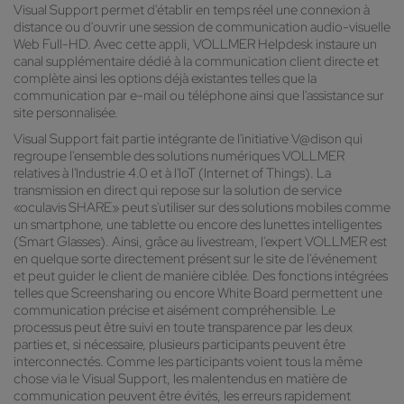
Visual Support permet d'établir en temps réel une connexion à
distance ou d'ouvrir une session de communication audio-visuelle
Web Full-HD. Avec cette appli, VOLLMER Helpdesk instaure un
canal supplémentaire dédié à la communication client directe et
complète ainsi les options déjà existantes telles que la
communication par e-mail ou téléphone ainsi que l'assistance sur
site personnalisée.
Visual Support fait partie intégrante de l'initiative V@dison qui
regroupe l'ensemble des solutions numériques VOLLMER
relatives à l'Industrie 4.0 et à l'IoT (Internet of Things). La
transmission en direct qui repose sur la solution de service
«oculavis SHARE» peut s'utiliser sur des solutions mobiles comme
un smartphone, une tablette ou encore des lunettes intelligentes
(Smart Glasses). Ainsi, grâce au livestream, l'expert VOLLMER est
en quelque sorte directement présent sur le site de l'événement
et peut guider le client de manière ciblée. Des fonctions intégrées
telles que Screensharing ou encore White Board permettent une
communication précise et aisément compréhensible. Le
processus peut être suivi en toute transparence par les deux
parties et, si nécessaire, plusieurs participants peuvent être
interconnectés. Comme les participants voient tous la même
chose via le Visual Support, les malentendus en matière de
communication peuvent être évités, les erreurs rapidement