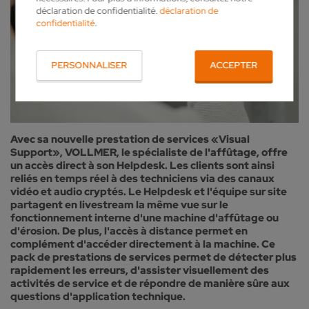
déclaration de confidentialité.
déclaration de
confidentialité
.
PERSONNALISER
ACCEPTER
Avec sa nouvelle prestation de services «Visual
Support», VOLLMER, le spécialiste de l'affûtage, offre
un accès direct à son Helpdesk. Les clients sont ainsi
reliés en temps réel à des techniciens via des canaux
vidéo et audio cryptés. Le Helpdesk et l'équipe sur site
partagent en livestream la même vue sur le
fonctionnement interne d'une machine d'affûtage ou
d'érosion. De plus, l'accès à distance permet en
complément d'accéder directement à la machine. Ce
pack de prestations de services permet de détecter plus
rapidement les erreurs, d'assister visuellement des
activités de service et de répondre de manière sûre aux
questions d'application technique.