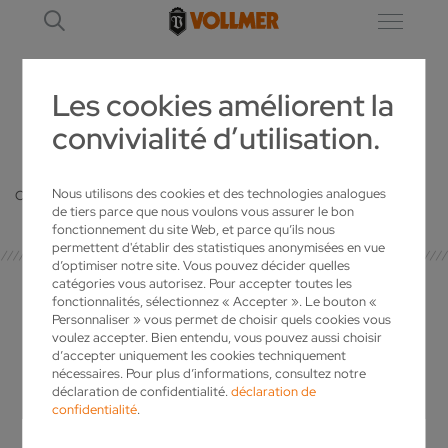
Les cookies améliorent la
convivialité d’utilisation.
DÉTAIL
Nous utilisons des cookies et des technologies analogues
Oops, an error occurred! Code: 20260810045825e743c539
de tiers parce que nous voulons vous assurer le bon
fonctionnement du site Web, et parce qu’ils nous
permettent d'établir des statistiques anonymisées en vue
d’optimiser notre site. Vous pouvez décider quelles
catégories vous autorisez. Pour accepter toutes les
fonctionnalités, sélectionnez « Accepter ». Le bouton «
Personnaliser » vous permet de choisir quels cookies vous
voulez accepter. Bien entendu, vous pouvez aussi choisir
CONTACT PRESSE
d’accepter uniquement les cookies techniquement
nécessaires. Pour plus d’informations, consultez notre
déclaration de confidentialité.
déclaration de
confidentialité
.
Ingo Wolf
Services Marketing