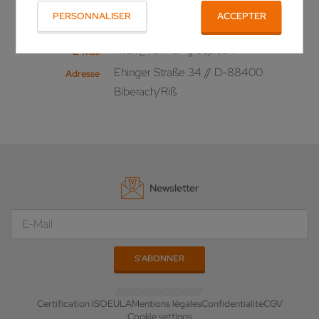
PERSONNALISER
ACCEPTER
+49 (0)7351/571-277
Téléphone
i.wolf@vollmer-group.com
E-mail
Ehinger Straße 34 // D-88400
Adresse
Biberach/Riß
Newsletter
Certification ISO
EULA
Mentions légales
Confidentialité
CGV
Cookie settings