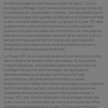
d'outils sur la base du point focal au centre de l'axe C. Lors du
processus d’affûtage, l'outil n'est alors déplacé que par le biais de
mouvements de compensation minimes. Ceci est possible parce
que la source laser et le guidage du faisceau sont solidement fixés
au bloc central en béton polymère. Le fait que la VLaser 370 reste
opérationnelle même en fonctionnement continu pendant
plusieurs mois sans nécessiter de corrections ni de nettoyage est
aussi dû au concept d'aspiration optimisé de la machine. Celui-ci
permet de mieux aspirer les microparticules vaporisées afin
d'empêcher l'encrassement du verre de protection devant la
lentille de la taille de la paume de la main.
La VLaser 370 ne convient pas seulement aux fabricants d'outils
dans l'industrie de transformation des métaux, du bois et des
matières plastiques, mais s'adresse également au domaine de
l'outillage. Elle permet ainsi d'envisager des applications
alternatives telles qu'un usinage cylindrique à l'échelle
micrométrique, des perforations de surface ou autres
enlèvements de matière dans l'espace d'usinage jusqu'au diamètre
de 150 millimètres. Les fabricants d'outils et autres personnes
intéressées de tous secteurs peuvent dès à présent tester la
VLaser 370 chez Vollmer à Biberach lors d'usinages d'essai des
outils. De plus, le constructeur de machines propose des offres
de leasing avantageuses de la VLaser 370 pour permettre aux