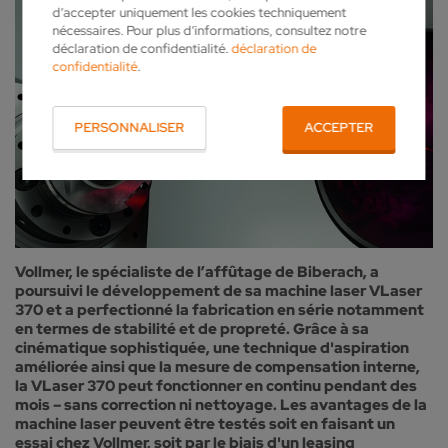
d’accepter uniquement les cookies techniquement
nécessaires. Pour plus d’informations, consultez notre
déclaration de confidentialité.
déclaration de
confidentialité
.
PERSONNALISER
ACCEPTER
Vollmer, le spécialiste de l’affûtage de Biberach, a
poursuivi le développement de sa machine laser VLaser
370 et a perfectionné la fabrication en série notamment
en termes de stabilité et de propreté. Grâce à sa
cinématique sophistiquée, une technique d'aspiration
améliorée ainsi que la mesure de compensation interne,
la VLaser 370 peut fonctionner en continu pendant des
mois – sans correction ni nettoyage. Les avantages de la
machine laser peuvent être testés soit en faisant un
essai chez Vollmer, soit par le biais d'un leasing