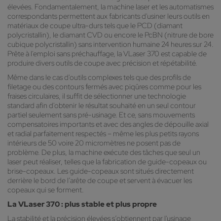
élevées. Fondamentalement, la machine laser et les automatismes
correspondants permettent aux fabricants d'usiner leurs outils en
matériaux de coupe ultra-durs tels que le PCD (diamant
polycristallin), le diamant CVD ou encore le PcBN (nitrure de bore
cubique polycristallin) sans intervention humaine 24 heures sur 24.
Prête à l'emploi sans préchauffage, la VLaser 370 est capable de
produire divers outils de coupe avec précision et répétabilité.
Même dans le cas d'outils complexes tels que des profils de
filetage ou des contours fermés avec piqûres comme pour les
fraises circulaires, il suffit de sélectionner une technologie
standard afin d'obtenir le résultat souhaité en un seul contour
partiel seulement sans pré-usinage. Et ce, sans mouvements
compensatoires importants et avec des angles de dépouille axial
et radial parfaitement respectés – même les plus petits rayons
intérieurs de 50 voire 20 micromètres ne posent pas de
problème. De plus, la machine exécute des tâches que seul un
laser peut réaliser, telles que la fabrication de guide-copeaux ou
brise-copeaux. Les guide-copeaux sont situés directement
derrière le bord de l’arête de coupe et servent à évacuer les
copeaux qui se forment.
La VLaser 370 : plus stable et plus propre
La stabilité et la précision élevées s’obtiennent par l'usinage