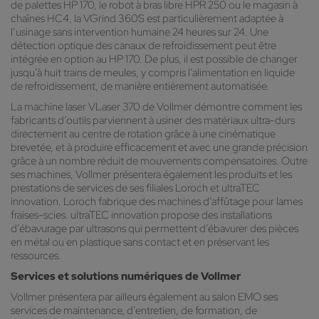
de palettes HP 170, le robot à bras libre HPR 250 ou le magasin à
chaînes HC4, la VGrind 360S est particulièrement adaptée à
l’usinage sans intervention humaine 24 heures sur 24. Une
détection optique des canaux de refroidissement peut être
intégrée en option au HP 170. De plus, il est possible de changer
jusqu’à huit trains de meules, y compris l’alimentation en liquide
de refroidissement, de manière entièrement automatisée.
La machine laser VLaser 370 de Vollmer démontre comment les
fabricants d’outils parviennent à usiner des matériaux ultra-durs
directement au centre de rotation grâce à une cinématique
brevetée, et à produire efficacement et avec une grande précision
grâce à un nombre réduit de mouvements compensatoires. Outre
ses machines, Vollmer présentera également les produits et les
prestations de services de ses filiales Loroch et ultraTEC
innovation. Loroch fabrique des machines d’affûtage pour lames
fraises-scies. ultraTEC innovation propose des installations
d’ébavurage par ultrasons qui permettent d’ébavurer des pièces
en métal ou en plastique sans contact et en préservant les
ressources.
Services et solutions numériques de Vollmer
Vollmer présentera par ailleurs également au salon EMO ses
services de maintenance, d’entretien, de formation, de