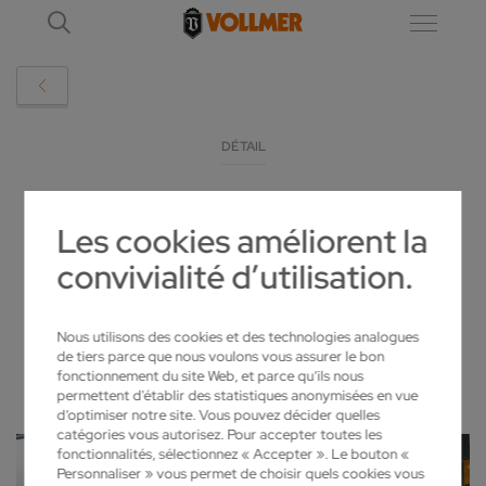
DÉTAIL
EMO 2023 : TECHNOLOGIES D’AFFÛTAGE
Les cookies améliorent la
DÉDIÉES À LA PRODUCTION D’OUTILS
convivialité d’utilisation.
2023-07-20
Nous utilisons des cookies et des technologies analogues
de tiers parce que nous voulons vous assurer le bon
fonctionnement du site Web, et parce qu’ils nous
permettent d'établir des statistiques anonymisées en vue
d’optimiser notre site. Vous pouvez décider quelles
catégories vous autorisez. Pour accepter toutes les
fonctionnalités, sélectionnez « Accepter ». Le bouton «
Personnaliser » vous permet de choisir quels cookies vous