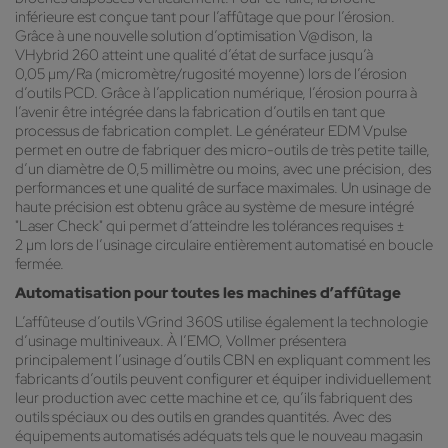
inférieure est conçue tant pour l’affûtage que pour l’érosion.
Grâce à une nouvelle solution d’optimisation V@dison, la
VHybrid 260 atteint une qualité d’état de surface jusqu’à
0,05 µm/Ra (micromètre/rugosité moyenne) lors de l’érosion
d’outils PCD. Grâce à l’application numérique, l’érosion pourra à
l’avenir être intégrée dans la fabrication d’outils en tant que
processus de fabrication complet. Le générateur EDM Vpulse
permet en outre de fabriquer des micro-outils de très petite taille,
d’un diamètre de 0,5 millimètre ou moins, avec une précision, des
performances et une qualité de surface maximales. Un usinage de
haute précision est obtenu grâce au système de mesure intégré
"Laser Check" qui permet d’atteindre les tolérances requises ±
2 µm lors de l’usinage circulaire entièrement automatisé en boucle
fermée.
Automatisation pour toutes les machines d’affûtage
L’affûteuse d’outils VGrind 360S utilise également la technologie
d’usinage multiniveaux. À l’EMO, Vollmer présentera
principalement l’usinage d’outils CBN en expliquant comment les
fabricants d’outils peuvent configurer et équiper individuellement
leur production avec cette machine et ce, qu’ils fabriquent des
outils spéciaux ou des outils en grandes quantités. Avec des
équipements automatisés adéquats tels que le nouveau magasin