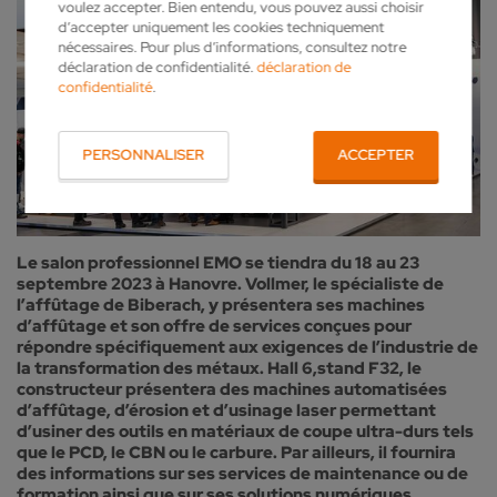
voulez accepter. Bien entendu, vous pouvez aussi choisir
d’accepter uniquement les cookies techniquement
nécessaires. Pour plus d’informations, consultez notre
déclaration de confidentialité.
déclaration de
confidentialité
.
PERSONNALISER
ACCEPTER
Le salon professionnel EMO se tiendra du 18 au 23
septembre 2023 à Hanovre. Vollmer, le spécialiste de
l’affûtage de Biberach, y présentera ses machines
d’affûtage et son offre de services conçues pour
répondre spécifiquement aux exigences de l’industrie de
la transformation des métaux. Hall 6,
stand F32, le
constructeur présentera des machines automatisées
d’affûtage, d’érosion et d’usinage laser permettant
d’usiner des outils en matériaux de coupe ultra-durs tels
que le PCD, le CBN ou le carbure. Par ailleurs, il fournira
des informations sur ses services de maintenance ou de
formation ainsi que sur ses solutions numériques