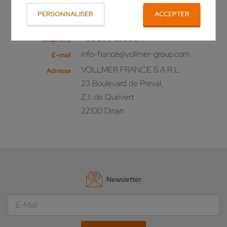
d'informations sur nos produits ou une offre
personnalisée? N'hésitez pas à nous appeler!
PERSONNALISER
ACCEPTER
+33 296 390904
Téléphone
info-france@vollmer-group.com
E-mail
VOLLMER FRANCE S.A.R.L.
Adresse
23 Boulevard de Preval,
Z.I. de Quévert
22100 Dinan
Newsletter