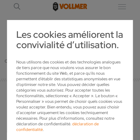
Les cookies améliorent la
convivialité d’utilisation.
DÉTAIL
Oops, an error occurred! Code: 202608061012345a4962ee
Nous utilisons des cookies et des technologies analogues
de tiers parce que nous voulons vous assurer le bon
fonctionnement du site Web, et parce qu’ils nous
permettent d'établir des statistiques anonymisées en vue
d’optimiser notre site. Vous pouvez décider quelles
catégories vous autorisez. Pour accepter toutes les
fonctionnalités, sélectionnez « Accepter ». Le bouton «
Personnaliser » vous permet de choisir quels cookies vous
voulez accepter. Bien entendu, vous pouvez aussi choisir
VOTRE INTERLOCUTEUR
d’accepter uniquement les cookies techniquement
nécessaires. Pour plus d’informations, consultez notre
déclaration de confidentialité.
déclaration de
confidentialité
.
Vous avez des questions concernant
VOLLMER? Vous souhaitez recevoir plus