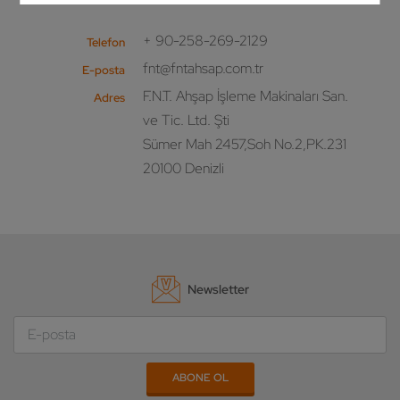
+ 90-258-269-2129
Telefon
fnt@fntahsap.com.tr
E-posta
F.N.T. Ahşap İşleme Makinaları San.
Adres
ve Tic. Ltd. Şti
Sümer Mah 2457,Soh No.2,PK.231
20100 Denizli
Newsletter