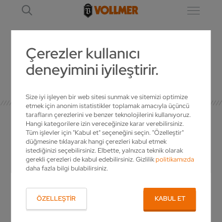
Çerezler kullanıcı
deneyimini iyileştirir.
AYRINTI
Size iyi işleyen bir web sitesi sunmak ve sitemizi optimize
etmek için anonim istatistikler toplamak amacıyla üçüncü
tarafların çerezlerini ve benzer teknolojilerini kullanıyoruz.
Hangi kategorilere izin vereceğinize karar verebilirsiniz.
Tüm işlevler için "Kabul et" seçeneğini seçin. "Özelleştir"
düğmesine tıklayarak hangi çerezleri kabul etmek
İLGILI KIŞI
istediğinizi seçebilirsiniz. Elbette, yalnızca teknik olarak
gerekli çerezleri de kabul edebilirsiniz. Gizlilik
politikamızda
daha fazla bilgi bulabilirsiniz.
VOLLMER hakkında sorularınız mı var?
Ürünlerimiz hakkında daha fazlasını öğrenmek
ÖZELLEŞTIR
KABUL ET
ister misiniz ya da size özel bir teklif
hazırlanmasını mı istiyorsunuz? O zaman bizi
arayın!