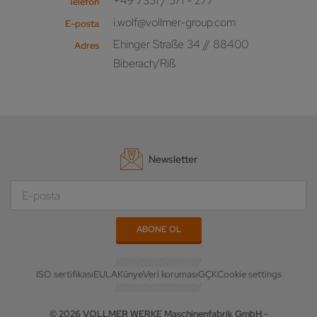
+49 7351 / 571 - 277
Telefon
i.wolf@vollmer-group.com
E-posta
Ehinger Straße 34 // 88400
Adres
Biberach/Riß
Newsletter
ISO sertifikası
EULA
Künye
Veri koruması
GÇK
Cookie settings
© 2026 VOLLMER WERKE Maschinenfabrik GmbH -