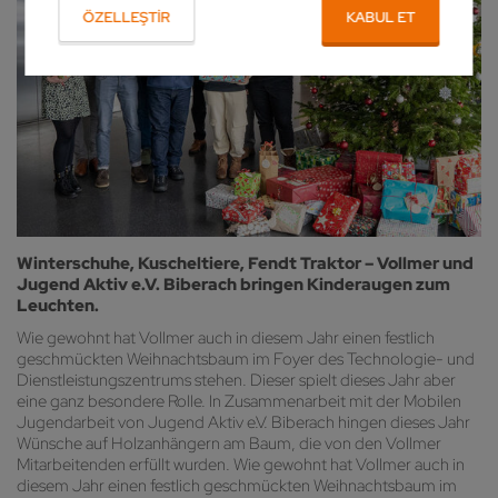
ÖZELLEŞTIR
KABUL ET
Winterschuhe, Kuscheltiere, Fendt Traktor – Vollmer und
Jugend Aktiv e.V. Biberach bringen Kinderaugen zum
Leuchten.
Wie gewohnt hat Vollmer auch in diesem Jahr einen festlich
geschmückten Weihnachtsbaum im Foyer des Technologie- und
Dienstleistungszentrums stehen. Dieser spielt dieses Jahr aber
eine ganz besondere Rolle. In Zusammenarbeit mit der Mobilen
Jugendarbeit von Jugend Aktiv e.V. Biberach hingen dieses Jahr
Wünsche auf Holzanhängern am Baum, die von den Vollmer
Mitarbeitenden erfüllt wurden. Wie gewohnt hat Vollmer auch in
diesem Jahr einen festlich geschmückten Weihnachtsbaum im