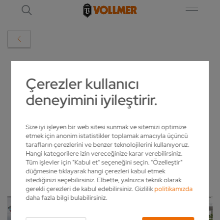
AYRINTI
Çerezler kullanıcı
deneyimini iyileştirir.
GEMEINSAM WEIHNACHTSWÜNSCHE
ERFÜLLEN
Size iyi işleyen bir web sitesi sunmak ve sitemizi optimize
etmek için anonim istatistikler toplamak amacıyla üçüncü
2022-12-21
tarafların çerezlerini ve benzer teknolojilerini kullanıyoruz.
Hangi kategorilere izin vereceğinize karar verebilirsiniz.
Tüm işlevler için "Kabul et" seçeneğini seçin. "Özelleştir"
düğmesine tıklayarak hangi çerezleri kabul etmek
istediğinizi seçebilirsiniz. Elbette, yalnızca teknik olarak
gerekli çerezleri de kabul edebilirsiniz. Gizlilik
politikamızda
daha fazla bilgi bulabilirsiniz.