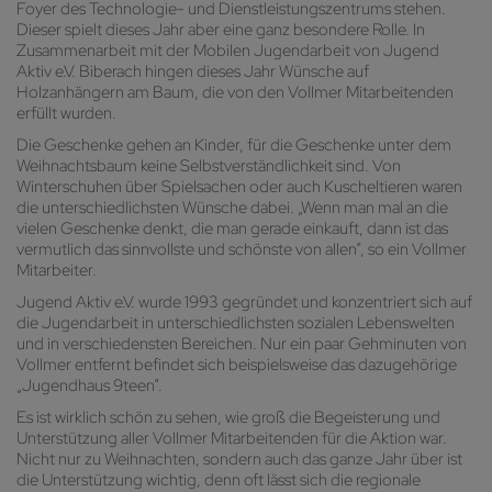
Foyer des Technologie- und Dienstleistungszentrums stehen.
Dieser spielt dieses Jahr aber eine ganz besondere Rolle. In
Zusammenarbeit mit der Mobilen Jugendarbeit von Jugend
Aktiv e.V. Biberach hingen dieses Jahr Wünsche auf
Holzanhängern am Baum, die von den Vollmer Mitarbeitenden
erfüllt wurden.
Die Geschenke gehen an Kinder, für die Geschenke unter dem
Weihnachtsbaum keine Selbstverständlichkeit sind. Von
Winterschuhen über Spielsachen oder auch Kuscheltieren waren
die unterschiedlichsten Wünsche dabei. „Wenn man mal an die
vielen Geschenke denkt, die man gerade einkauft, dann ist das
vermutlich das sinnvollste und schönste von allen“, so ein Vollmer
Mitarbeiter.
Jugend Aktiv e.V. wurde 1993 gegründet und konzentriert sich auf
die Jugendarbeit in unterschiedlichsten sozialen Lebenswelten
und in verschiedensten Bereichen. Nur ein paar Gehminuten von
Vollmer entfernt befindet sich beispielsweise das dazugehörige
„Jugendhaus 9teen“.
Es ist wirklich schön zu sehen, wie groß die Begeisterung und
Unterstützung aller Vollmer Mitarbeitenden für die Aktion war.
Nicht nur zu Weihnachten, sondern auch das ganze Jahr über ist
die Unterstützung wichtig, denn oft lässt sich die regionale