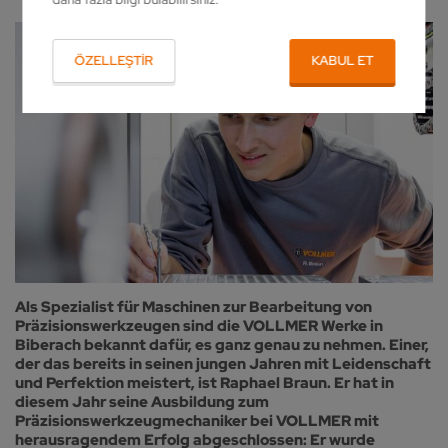
ÖZELLEŞTIR
KABUL ET
Als Spezialist für Maschinen zur Bearbeitung von
Präzisionswerkzeugen sind die VOLLMER Werke in
Biberach bekannt dafür, es ganz genau zu nehmen. Einer,
der das bereits in seinen jungen Jahren mit Leidenschaft
und Perfektion meistert, ist Raphael Braun. Er hat in
diesem Jahr seine Ausbildung zum
Präzisionswerkzeugmechaniker bei VOLLMER mit
herausragendem Erfolg abgeschlossen: Er wurde