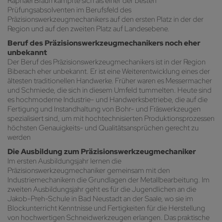
Raphael Braun kämpfte sich als einer der besten
Prüfungsabsolventen im Berufsfeld des
Präzisionswerkzeugmechanikers auf den ersten Platz in der der
Region und auf den zweiten Platz auf Landesebene.
Beruf des Präzisionswerkzeugmechanikers noch eher
unbekannt
Der Beruf des Präzisionswerkzeugmechanikers ist in der Region
Biberach eher unbekannt. Er ist eine Weiterentwicklung eines der
ältesten traditionellen Handwerke. Früher waren es Messermacher
und Schmiede, die sich in diesem Umfeld tummelten. Heute sind
es hochmoderne Industrie- und Handwerksbetriebe, die auf die
Fertigung und Instandhaltung von Bohr- und Fräswerkzeugen
spezialisiert sind, um mit hochtechnisierten Produktionsprozessen
höchsten Genauigkeits- und Qualitätsansprüchen gerecht zu
werden
Die Ausbildung zum Präzisionswerkzeugmechaniker
Im ersten Ausbildungsjahr lernen die
Präzisionswerkzeugmechaniker gemeinsam mit den
Industriemechanikern die Grundlagen der Metallbearbeitung. Im
zweiten Ausbildungsjahr geht es für die Jugendlichen an die
Jakob-Preh-Schule in Bad Neustadt an der Saale, wo sie im
Blockunterricht Kenntnisse und Fertigkeiten für die Herstellung
von hochwertigen Schneidwerkzeugen erlangen. Das praktische