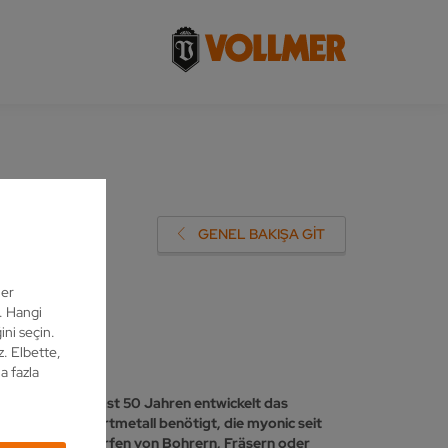
EN
GENEL BAKIŞA GIT
ler
z. Hangi
ini seçin.
z. Elbette,
a fazla
chehens. Seit fast 50 Jahren entwickelt das
rkzeuge aus Hartmetall benötigt, die myonic seit
en zum Nachschärfen von Bohrern, Fräsern oder