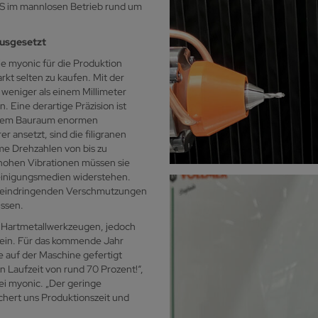
0S im mannlosen Betrieb rund um
ausgesetzt
e myonic für die Produktion
rkt selten zu kaufen. Mit der
weniger als einem Millimeter
 Eine derartige Präzision ist
gstem Bauraum enormen
 ansetzt, sind die filigranen
e Drehzahlen von bis zu
ohen Vibrationen müssen sie
einigungsmedien widerstehen.
or eindringenden Verschmutzungen
üssen.
n Hartmetallwerkzeugen, jedoch
g ein. Für das kommende Jahr
e auf der Maschine gefertigt
n Laufzeit von rund 70 Prozent!“,
ei myonic. „Der geringe
hert uns Produktionszeit und