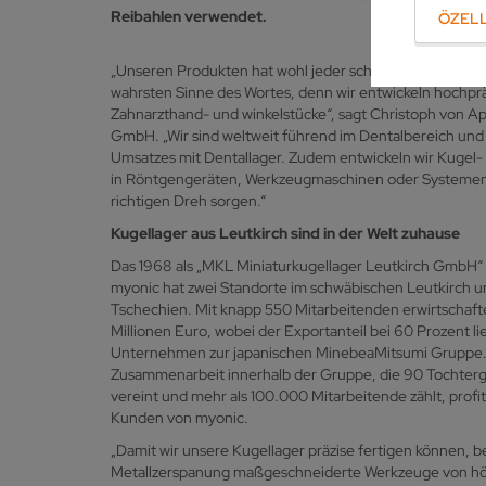
Reibahlen verwendet.
ÖZELL
„Unseren Produkten hat wohl jeder schon mal ,auf den Z
wahrsten Sinne des Wortes, denn wir entwickeln hochprä
Zahnarzthand- und winkelstücke“, sagt Christoph von A
GmbH. „Wir sind weltweit führend im Dentalbereich und
Umsatzes mit Dentallager. Zudem entwickeln wir Kugel-
in Röntgengeräten, Werkzeugmaschinen oder Systemen 
richtigen Dreh sorgen.“
Kugellager aus Leutkirch sind in der Welt zuhause
Das 1968 als „MKL Miniaturkugellager Leutkirch Gmb
myonic hat zwei Standorte im schwäbischen Leutkirch u
Tschechien. Mit knapp 550 Mitarbeitenden erwirtschafte
Millionen Euro, wobei der Exportanteil bei 60 Prozent li
Unternehmen zur japanischen MinebeaMitsumi Gruppe.
Zusammenarbeit innerhalb der Gruppe, die 90 Tochterg
vereint und mehr als 100.000 Mitarbeitende zählt, profi
Kunden von myonic.
„Damit wir unsere Kugellager präzise fertigen können, be
Metallzerspanung maßgeschneiderte Werkzeuge von höc