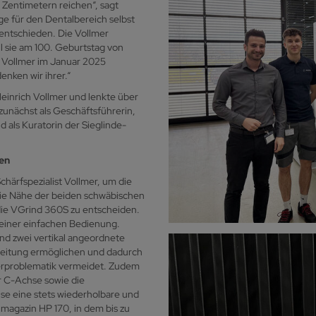
 Zentimetern reichen“, sagt
 für den Dentalbereich selbst
 entschieden. Die Vollmer
l sie am 100. Geburtstag von
de Vollmer im Januar 2025
nken wir ihrer.“
einrich Vollmer und lenkte über
unächst als Geschäftsführerin,
d als Kuratorin der Sieglinde-
en
chärfspezialist Vollmer, um die
Die Nähe der beiden schwäbischen
 die VGrind 360S zu entscheiden.
 einer einfachen Bedienung.
nd zwei vertikal angeordnete
beitung ermöglichen und dadurch
gerproblematik vermeidet. Zudem
r C-Achse sowie die
se eine stets wiederholbare und
magazin HP 170, in dem bis zu