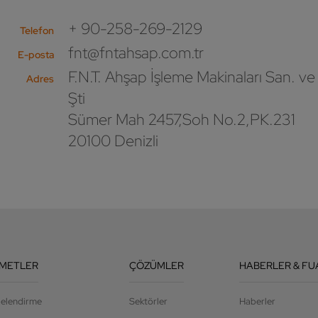
+ 90-258-269-2129
Telefon
fnt@fntahsap.com.tr
E-posta
F.N.T. Ahşap İşleme Makinaları San. ve 
Adres
Şti
Sümer Mah 2457,Soh No.2,PK.231
20100 Denizli
ZMETLER
ÇÖZÜMLER
HABERLER & FU
jelendirme
Sektörler
Haberler