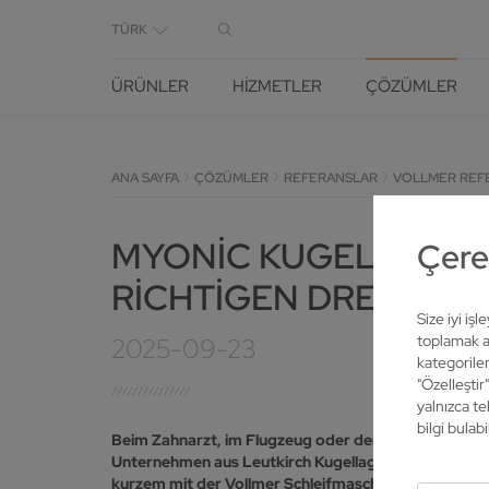
TÜRK
ÜRÜNLER
HIZMETLER
ÇÖZÜMLER
ANA SAYFA
ÇÖZÜMLER
REFERANSLAR
VOLLMER REF
MYONIC KUGELLAGER
Çerez
RICHTIGEN DREH
Size iyi iş
toplamak am
2025-09-23
kategoriler
"Özelleştir
yalnızca te
bilgi bulabil
Beim Zahnarzt, im Flugzeug oder der Drehbank – wo 
Unternehmen aus Leutkirch Kugellager mit höchster 
kurzem mit der Vollmer Schleifmaschine VGrind 360S