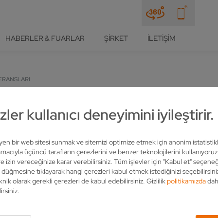
HABERLER & FUARLAR
ŞIRKET
İLETIŞIM
ERANSLARI
 ERHALTEN MIT VOLLMER D
ler kullanıcı deneyimini iyileştirir.
leyen bir web sitesi sunmak ve sitemizi optimize etmek için anonim istatistik
acıyla üçüncü tarafların çerezlerini ve benzer teknolojilerini kullanıyoru
e izin vereceğinize karar verebilirsiniz. Tüm işlevler için "Kabul et" seçeneğ
" düğmesine tıklayarak hangi çerezleri kabul etmek istediğinizi seçebilirsini
knik olarak gerekli çerezleri de kabul edebilirsiniz. Gizlilik
politikamızda
dah
irsiniz.
sich etwas dreht, sind die Produkte von myonic im Zentrum des Ges
Präzision. Für deren Herstellung werden spezifische Zerspanungswe
 fertigt. Zudem wird die Maschine des Biberacher Schärfspezialist