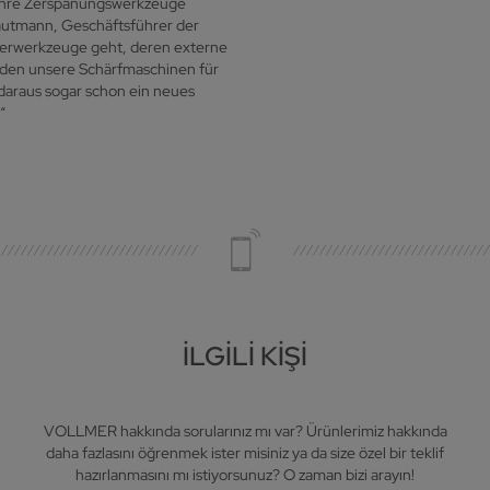
 ihre Zerspanungswerkzeuge
rautmann, Geschäftsführer der
derwerkzeuge geht, deren externe
erden unsere Schärfmaschinen für
daraus sogar schon ein neues
“
İLGILI KIŞI
VOLLMER hakkında sorularınız mı var? Ürünlerimiz hakkında
daha fazlasını öğrenmek ister misiniz ya da size özel bir teklif
hazırlanmasını mı istiyorsunuz? O zaman bizi arayın!