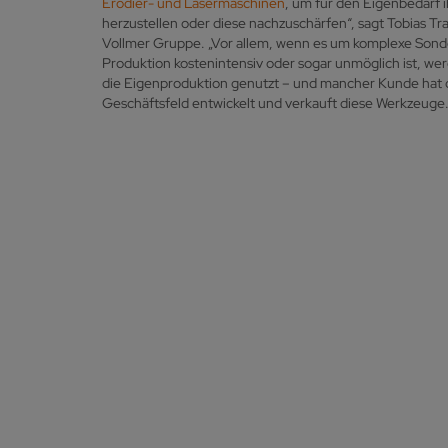
Erodier- und Lasermaschinen
, um für den Eigenbedarf
herzustellen oder diese nachzuschärfen“, sagt Tobias T
Vollmer Gruppe. „Vor allem, wenn es um komplexe Son
Produktion kostenintensiv oder sogar unmöglich ist, w
die Eigenproduktion genutzt – und mancher Kunde hat 
Geschäftsfeld entwickelt und verkauft diese Werkzeuge.