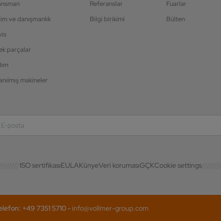
ansman
Referanslar
Fuarlar
tim ve danışmanlık
Bilgi birikimi
Bülten
vis
ek parçalar
lım
anılmış makineler
ISO sertifikası
EULA
Künye
Veri koruması
GÇK
Cookie settings
efon: +49 7351 5710 -
info@vollmer-group.com