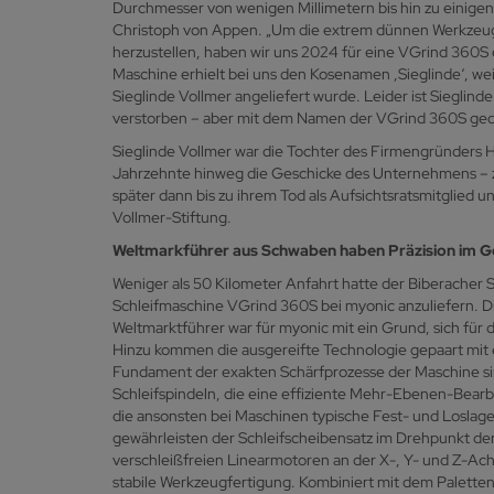
Durchmesser von wenigen Millimetern bis hin zu einigen
Christoph von Appen. „Um die extrem dünnen Werkzeuge
herzustellen, haben wir uns 2024 für eine VGrind 360S
Maschine erhielt bei uns den Kosenamen ,Sieglinde‘, wei
Sieglinde Vollmer angeliefert wurde. Leider ist Sieglin
verstorben – aber mit dem Namen der VGrind 360S gede
Sieglinde Vollmer war die Tochter des Firmengründers H
Jahrzehnte hinweg die Geschicke des Unternehmens – z
später dann bis zu ihrem Tod als Aufsichtsratsmitglied un
Vollmer-Stiftung.
Weltmarkführer aus Schwaben haben Präzision im G
Weniger als 50 Kilometer Anfahrt hatte der Biberacher S
Schleifmaschine VGrind 360S bei myonic anzuliefern. 
Weltmarktführer war für myonic mit ein Grund, sich für
Hinzu kommen die ausgereifte Technologie gepaart mit
Fundament der exakten Schärfprozesse der Maschine si
Schleifspindeln, die eine effiziente Mehr-Ebenen-Bear
die ansonsten bei Maschinen typische Fest- und Losla
gewährleisten der Schleifscheibensatz im Drehpunkt de
verschleißfreien Linearmotoren an der X-, Y- und Z-Ach
stabile Werkzeugfertigung. Kombiniert mit dem Paletten