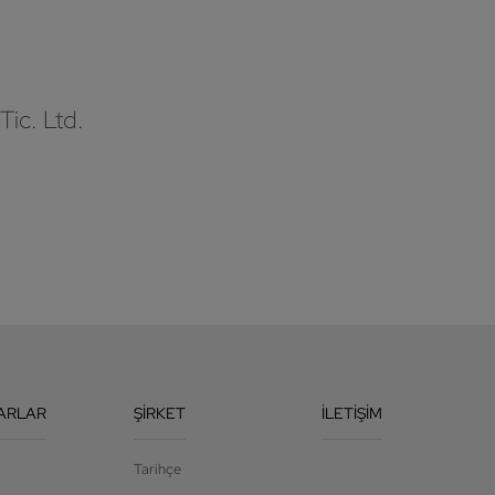
Tic. Ltd.
ARLAR
ŞIRKET
İLETIŞIM
Tarihçe