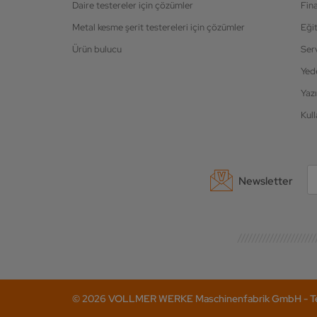
Daire testereler için çözümler
Fin
Metal kesme şerit testereleri için çözümler
Eği
Ürün bulucu
Ser
Yed
Yazı
Kull
Newsletter
© 2026 VOLLMER WERKE Maschinenfabrik GmbH - Tel