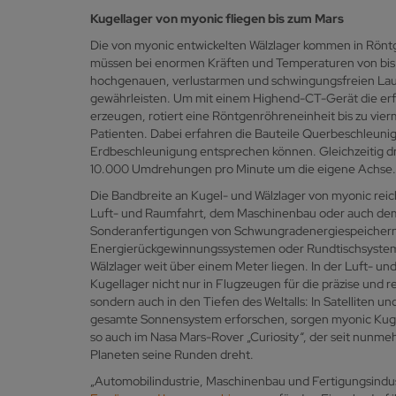
Kugellager von myonic fliegen bis zum Mars
Die von myonic entwickelten Wälzlager kommen in Rönt
müssen bei enormen Kräften und Temperaturen von bis 
hochgenauen, verlustarmen und schwingungsfreien Lauf 
gewährleisten. Um mit einem Highend-CT-Gerät die erfo
erzeugen, rotiert eine Röntgenröhreneinheit bis zu vi
Patienten. Dabei erfahren die Bauteile Querbeschleun
Erdbeschleunigung entsprechen können. Gleichzeitig dre
10.000 Umdrehungen pro Minute um die eigene Achse.
Die Bandbreite an Kugel- und Wälzlager von myonic reich
Luft- und Raumfahrt, dem Maschinenbau oder auch dem
Sonderanfertigungen von Schwungradenergiespeichern
Energierückgewinnungssystemen oder Rundtischsyste
Wälzlager weit über einem Meter liegen. In der Luft- 
Kugellager nicht nur in Flugzeugen für die präzise und 
sondern auch in den Tiefen des Weltalls: In Satelliten u
gesamte Sonnensystem erforschen, sorgen myonic Kugel
so auch im Nasa Mars-Rover „Curiosity“, der seit nunme
Planeten seine Runden dreht.
„Automobilindustrie, Maschinenbau und Fertigungsindu