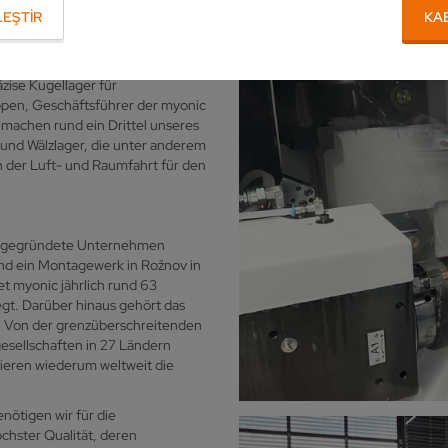
EŞTIR
KA
ahn gefühlt‘ – und das im
zise Kugellager für
ppen, Geschäftsführer der myonic
 machen rund ein Drittel unseres
 und Wälzlager, die unter anderem
der Luft- und Raumfahrt für den
H“ gegründete Unternehmen
nd ein Montagewerk in Rožnov in
t myonic jährlich rund 63
egt. Darüber hinaus gehört das
 Von der grenzüberschreitenden
esellschaften in 27 Ländern
tieren wiederum weltweit die
nötigen wir für die
hster Qualität, deren