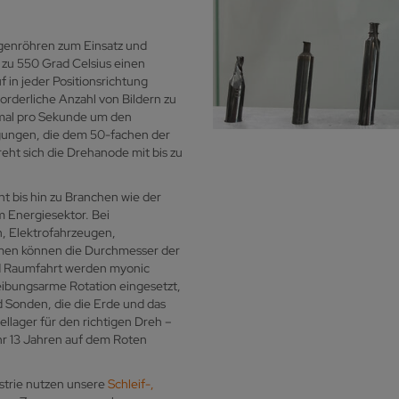
genröhren zum Einsatz und
zu 550 Grad Celsius einen
in jeder Positionsrichtung
rderliche Anzahl von Bildern zu
ermal pro Sekunde um den
igungen, die dem 50-fachen der
ht sich die Drehanode mit bis zu
t bis hin zu Branchen wie der
 Energiesektor. Bei
, Elektrofahrzeugen,
men können die Durchmesser der
und Raumfahrt werden myonic
reibungsarme Rotation eingesetzt,
nd Sonden, die die Erde und das
lager für den richtigen Dreh –
hr 13 Jahren auf dem Roten
strie nutzen unsere
Schleif-,