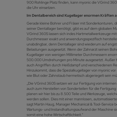
900 Rohlinge Platz finden, kann myonic die VGrind 36
die Uhr einsetzen.
Im Dentalbereich sind Kugellager enormen Kräften 
Gerade kleine Bohrer und Fräser mit Sonderkonturen, di
seiner Dentallager benötigt, gibt es auf dem globalen Ma
VGrind 360S lassen sich indes Hartmetallwerkzeuge mit 
Durchmesser exakt und anwendungsspezifisch herstellen.
unabdingbar, denn Dentallager sind wiederum auf en
Belastungen ausgesetzt. Wenn der Zahnarzt seinen Bohrer
Kugellager von wenigen Millimeter Durchmessern enorm
500.000 Umdrehungen pro Minute ausgesetzt. Außer h
auch Angriffen durch Heißdampf und verschiedenen R
Hinzukommt, dass die Spezialkugellager von myonic v
wie Blut oder Zahnstaub hermetisch abgeriegelt sein m
„Die VGrind 360S setzen wir zur Fertigung von interne
auch zum Herstellen von Sonderteilen für die Fertigun
planen wir hier bis zu 8.500 Teile und Werkzeuge, welch
werden sollen. Dies mit einer mannlosen, automatisierte
sagt Martin Haug, Manager Mechanical & Tool-Service b
Wartungs- und Instandhaltungsaufwand der Maschine sic
somit eine hohe Wirtschaftlichkeit.“