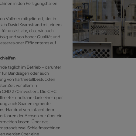
chinen in den Fertigungshallen
n Vollmer mitgeliefert, der in
sich David Kvarnstrand mit einem
r uns ist klar, dass wir auch
ässig und von hoher Qualität und
esseres oder Effizienteres auf
chleifen
nde täglich im Betrieb – darunter
r für Bandsägen oder auch
ung von hartmetallbestückten
ter Zeit vor allem in
 CHD 270 investiert. Die CHC
llimeter und kann dank einer quer
ebung auch Spanersegmente
ions-Handrad vereinfacht dem
Verfahren der Achsen nur über ein
ermeiden lassen. Über das
nstrands zwei Schleifmaschinen
ägen werden über eine