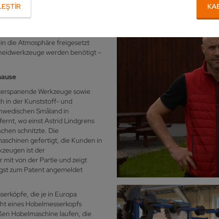
EŞTIR
KA
 im wahrsten Sinne des Wortes,
d Beton immer wichtiger“, sagt
ktyg AB. „Holz ist ein
in die Atmosphäre freigesetzt
chneidwerkzeuge werden benötigt –
hause
ds zerspanende Werkzeuge sowie
ch in der Kunststoff- und
chwedischen Småland in
ernt, wo einst Astrid Lindgrens
chen schnitzte. Die
schinen gefertigt, die Kunden in
kzeugen ist der
 mit von der Partie und zeigt
ngst zum Patent angemeldet
serköpfe, die je in Europa
icht eines Hobelmesserkopfs
oßen Hobelmaschine laufen, die