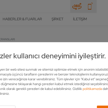
HABERLER & FUARLAR
ŞIRKET
İLETIŞIM
ERANSLARI
ler kullanıcı deneyimini iyileştirir.
UF SCHWÄBISCHE SCHÄRFEX
leyen bir web sitesi sunmak ve sitemizi optimize etmek için anonim istatistik
acıyla üçüncü tarafların çerezlerini ve benzer teknolojilerini kullanıyoru
e izin vereceğinize karar verebilirsiniz. Tüm işlevler için "Kabul et" seçeneğ
" düğmesine tıklayarak hangi çerezleri kabul etmek istediğinizi seçebilirsini
r seine Services zur Wartung und Instandhaltung von Kreis- und B
knik olarak gerekli çerezleri de kabul edebilirsiniz. Gizlilik
politikamızda
dah
inen aus der CHX Reihe, um hartmetallbestückte Kreissägen zu schle
irsiniz.
 Zudem handelt Kvarnstrands mit Kreissägeblättern von Kanefusa un
rgen.