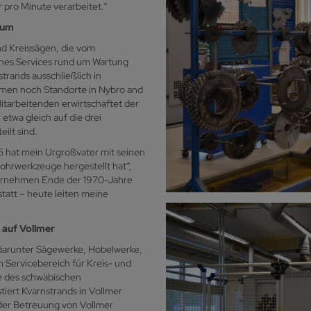
 pro Minute verarbeitet.“
läum
d Kreissägen, die vom
nes Services rund um Wartung
rands ausschließlich in
men noch Standorte in Nybro and
itarbeitenden erwirtschaftet der
 etwa gleich auf die drei
ilt sind.
45 hat mein Urgroßvater mit seinen
hrwerkzeuge hergestellt hat“,
ternehmen Ende der 1970-Jahre
tatt – heute leiten meine
 auf Vollmer
 darunter Sägewerke, Hobelwerke,
m Servicebereich für Kreis- und
e des schwäbischen
iert Kvarnstrands in Vollmer
 der Betreuung von Vollmer