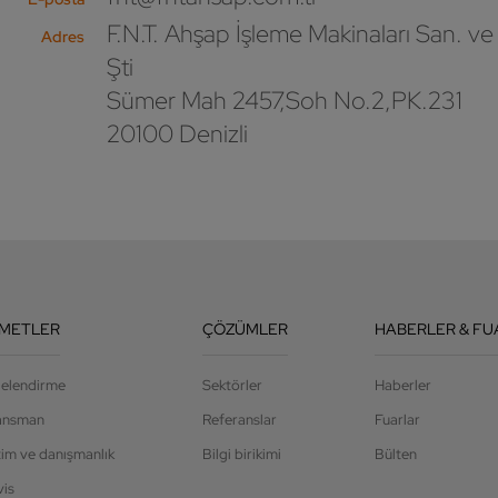
F.N.T. Ahşap İşleme Makinaları San. ve 
Adres
Şti
Sümer Mah 2457,Soh No.2,PK.231
20100 Denizli
ZMETLER
ÇÖZÜMLER
HABERLER & FU
jelendirme
Sektörler
Haberler
ansman
Referanslar
Fuarlar
tim ve danışmanlık
Bilgi birikimi
Bülten
vis