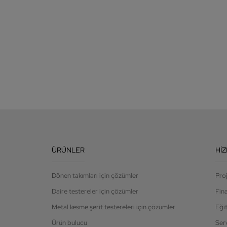
ÜRÜNLER
HI
Dönen takımları için çözümler
Pro
Daire testereler için çözümler
Fin
Metal kesme şerit testereleri için çözümler
Eği
Ürün bulucu
Ser