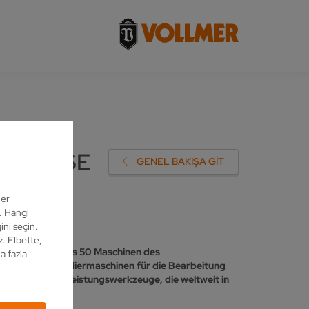
PERTISE
GENEL BAKIŞA GIT
ler
z. Hangi
ini seçin.
z. Elbette,
andsägen mehr als 50 Maschinen des
a fazla
ifen, sowie Erodiermaschinen für die Bearbeitung
d fertigt Hochleistungswerkzeuge, die weltweit in