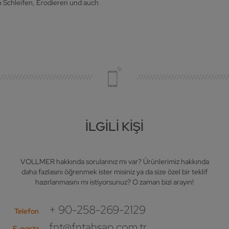
n Schleifen, Erodieren und auch
İLGILI KIŞI
VOLLMER hakkında sorularınız mı var? Ürünlerimiz hakkında
daha fazlasını öğrenmek ister misiniz ya da size özel bir teklif
hazırlanmasını mı istiyorsunuz? O zaman bizi arayın!
+ 90-258-269-2129
Telefon
fnt@fntahsap.com.tr
E-posta