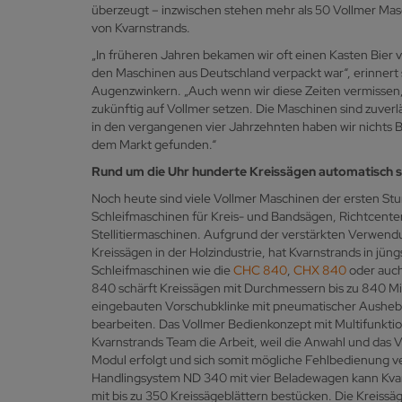
überzeugt – inzwischen stehen mehr als 50 Vollmer Mas
von Kvarnstrands.
„In früheren Jahren bekamen wir oft einen Kasten Bier vo
den Maschinen aus Deutschland verpackt war“, erinnert 
Augenzwinkern. „Auch wenn wir diese Zeiten vermissen, fü
zukünftig auf Vollmer setzen. Die Maschinen sind zuverl
in den vergangenen vier Jahrzehnten haben wir nichts B
dem Markt gefunden.“
Rund um die Uhr hunderte Kreissägen automatisch s
Noch heute sind viele Vollmer Maschinen der ersten Stu
Schleifmaschinen für Kreis- und Bandsägen, Richtcente
Stellitiermaschinen. Aufgrund der verstärkten Verwend
Kreissägen in der Holzindustrie, hat Kvarnstrands in jüngs
Schleifmaschinen wie die
CHC 840
,
CHX 840
oder auch
840 schärft Kreissägen mit Durchmessern bis zu 840 Mi
eingebauten Vorschubklinke mit pneumatischer Aush
bearbeiten. Das Vollmer Bedienkonzept mit Multifunkt
Kvarnstrands Team die Arbeit, weil die Anwahl und das 
Modul erfolgt und sich somit mögliche Fehlbedienung v
Handlingsystem ND 340 mit vier Beladewagen kann Kvar
mit bis zu 350 Kreissägeblättern bestücken. Die Kreiss