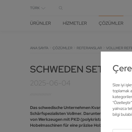
TÜRK
ÜRÜNLER
HIZMETLER
ÇÖZÜMLER
ANA SAYFA
ÇÖZÜMLER
REFERANSLAR
VOLLMER REF
Çerez
SCHWEDEN SETZEN A
2025-06-04
Size iyi iş
toplamak am
kategoriler
"Özelleştir
Das schwedische Unternehmen Kvarnstrands nutzt fü
yalnızca te
Schärfspezialisten Vollmer. Darunter mehrere Masch
bilgi bulabil
von Werkzeugen mit PKD (polykristalliner Diamant).
Hobelmaschinen für eine präzise Holzzerspanung so