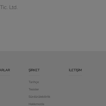
Tic. Ltd.
ARLAR
ŞIRKET
İLETIŞIM
Tarihçe
Tesisler
Sürdürülebilirlik
Hakkımızda