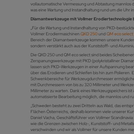
vollautomatische Vermessung und Abtastung mannlos de
was eine Wartung und Instandhaltung rund um die Uhr i
Diamantwerkzeuge mit Vollmer Erodiertechnologie 
„Für die Wartung und Instandhaltung von PKD-bestückt
Vollmer Erodiermaschinen
QXD 250
und
QM eco select
Bereich der Diamantwerkzeuge kommen unsere Kunden n
sondern verstärkt auch aus der Kunststoff- und Alumini
Die QXD 250 und QM eco select sind beides Scheibene
Zerspanungswerkzeuge mit PKD (polykristalliner Diaman
lassen sich PKD-Werkzeugen in einer Aufspannung bear
über das Erodieren und Schleifen bis hin zum Polieren.
Schwenkbereiche für Werkzeugdurchmesser ermögliche
mit Durchmessern von bis zu 320 Millimeter und Werkze
Millimeter zu warten. Dank eines Werkzeugspeichers ist
automatisierte Bearbeitung möglich, die mannlos und ru
„Schweden besteht zu zwei Dritteln aus Wald, das entspr
Flächen Österreichs, deshalb kommen viele unserer Kund
Daniel Vacha, Geschäftsführer von Vollmer Scandinavia in
wie die Grenzen zwischen Holz-, Kunststoff- und Metall
verschwinden und wir als Vollmer für unsere Kunden mei