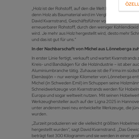
ÖZELL
„Holz ist der Rohstoff, auf den die Welt baut – und dies
denn Holz als Baumaterial wird im Vergleich zu Stahl un
David Kvarnstrand, Geschäftsführer von Kvarnstrands Ver
erneuerbarer Rohstoff, durch den weniger Kohlendioxid 
wird. Je mehr aus Holz hergestellt wird, desto mehr S
und das ist gut für uns.“
In der Nachbarschaft von Michel aus Lönneberga zu
In erster Linie fertigt, verkauft und wartet Kvarnstran
Kreis- und Bandsägen für die Holzindustrie – ist aber au
Aluminiumbranche tätig. Zuhause ist die Firma im süds
Ekenässjön – nur wenige Kilometer von Lönneberga entf
Michel (in Schweden Emil) im Schuppen seine Holzmänn
Schneidwerkzeuge von Kvarnstrands werden für Hobelma
Europa und sogar weltweit nutzen. Mit seinen Hobelwer
Werkzeughersteller auch auf der Ligna 2025 in Hannover
unter anderem zwei neu entwickelte Werkzeuge, die jü
wurden.
„Zurzeit produzieren wir die vielleicht größten Hobelmes
hergestellt wurden“, sagt David Kvarnstrand. „Das Gew
beträgt fast 300 Kilogramm und sie werden in einer gr