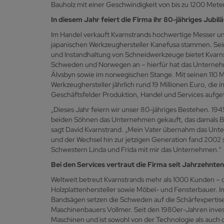
Bauholz mit einer Geschwindigkeit von bis zu 1200 Meter
In diesem Jahr feiert die Firma ihr 80-jähriges Jubi
Im Handel verkauft Kvarnstrands hochwertige Messer un
japanischen Werkzeughersteller Kanefusa stammen. Sei
und Instandhaltung von Schneidwerkzeuge bietet Kvarnst
Schweden und Norwegen an – hierfür hat das Unterneh
Älvsbyn sowie im norwegischen Stange. Mit seinen 110 M
Werkzeughersteller jährlich rund 19 Millionen Euro, die in
Geschäftsfelder Produktion, Handel und Services aufgete
„Dieses Jahr feiern wir unser 80-jähriges Bestehen. 19
beiden Söhnen das Unternehmen gekauft, das damals Bo
sagt David Kvarnstrand. „Mein Vater übernahm das Un
und der Wechsel hin zur jetzigen Generation fand 2002 s
Schwestern Linda und Frida mit mir das Unternehmen.“
Bei den Services vertraut die Firma seit Jahrzehnten
Weltweit betreut Kvarnstrands mehr als 1000 Kunden –
Holzplattenhersteller sowie Möbel- und Fensterbauer. I
Bandsägen setzen die Schweden auf die Schärfexpertis
Maschinenbauers Vollmer. Seit den 1980er-Jahren invest
Maschinen und ist sowohl von der Technologie als auch