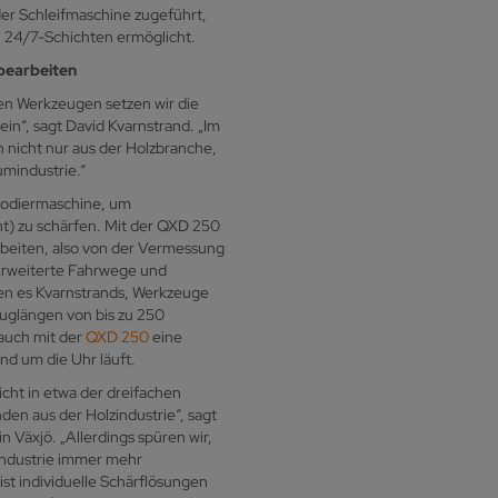
r Schleifmaschine zugeführt,
n 24/7-Schichten ermöglicht.
bearbeiten
en Werkzeugen setzen wir die
ein“, sagt David Kvarnstrand. „Im
icht nur aus der Holzbranche,
umindustrie.“
rodiermaschine, um
t) zu schärfen. Mit der QXD 250
beiten, also von der Vermessung
 Erweiterte Fahrwege und
n es Kvarnstrands, Werkzeuge
uglängen von bis zu 250
 auch mit der
QXD 250
eine
nd um die Uhr läuft.
icht in etwa der dreifachen
en aus der Holzindustrie“, sagt
 Växjö. „Allerdings spüren wir,
industrie immer mehr
st individuelle Schärflösungen