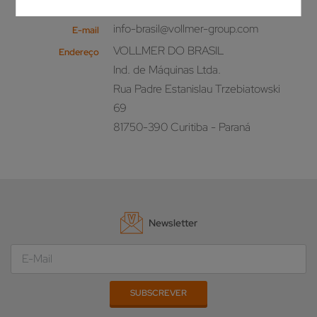
+55 41 30722321
Telefone
info-brasil@vollmer-group.com
E-mail
VOLLMER DO BRASIL
Endereço
Ind. de Máquinas Ltda.
Rua Padre Estanislau Trzebiatowski
69
81750-390 Curitiba - Paraná
Newsletter