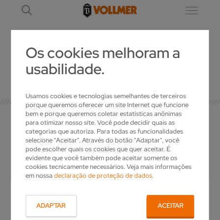
Os cookies melhoram a
usabilidade.
DETALHE
Usamos cookies e tecnologias semelhantes de terceiros
porque queremos oferecer um site Internet que funcione
bem e porque queremos coletar estatísticas anônimas
para otimizar nosso site. Você pode decidir quais as
categorias que autoriza. Para todas as funcionalidades
selecione "Aceitar". Através do botão "Adaptar", você
O SEU CONTATO
pode escolher quais os cookies que quer aceitar. É
evidente que você também pode aceitar somente os
cookies tecnicamente necessários. Veja mais informações
em nossa
declaração de proteção de dados
.
Tem questões sobre a VOLLMER? Deseja mais
informações sobre os nossos produtos ou
uma oferta individual? Basta nos telefonar!
ADAPTAR
ACEITAR