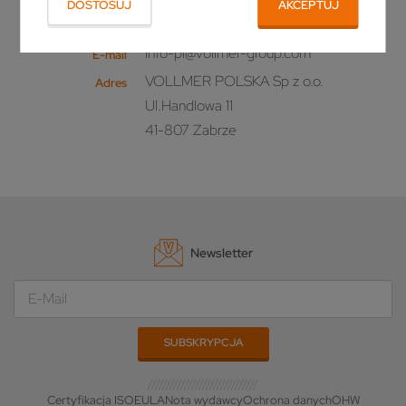
DOSTOSUJ
AKCEPTUJ
+48 32 733 08 69
Telefon
info-pl@vollmer-group.com
E-mail
VOLLMER POLSKA Sp z o.o.
Adres
Ul.Handlowa 11
41-807 Zabrze
Newsletter
Certyfikacja ISO
EULA
Nota wydawcy
Ochrona danych
OHW