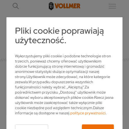
Pliki cookie poprawiają
użyteczność.
SZCZEGÓŁ
Wykorzystujemy pliki cookie i podobne technologie stron
trzecich, ponieważ chcemy oferować użytkownikom
dobrze funkcjonującą stronę internetową i gromadzić
anonimowe statystyki służące optymalizacji naszej
strony.Użytkownik może zdecydować, na które kategorie
zezwala.W przypadku dopuszczenia wszystkich
OSOBA KONTAKTOWA
funkcjonalności należy wybrać „Akceptuj”.Za
pośrednictwem przycisku „Dostosuj” użytkownik może
dokonać wyboru akceptowanych plików cookie.Rzecz jasna
użytkownik może zaakceptować także wyłącznie pliki
Czy masz pytania do VOLLMER? Czy życzysz
cookie niezbędne pod względem technicznym.Dalsze
sobie więcej informacji dotyczących naszych
informacje są dostępne w naszej
polityce prywatności
.
produktów, czy chcesz otrzymać indywidualną
ofertę? Po prostu zadzwoń!