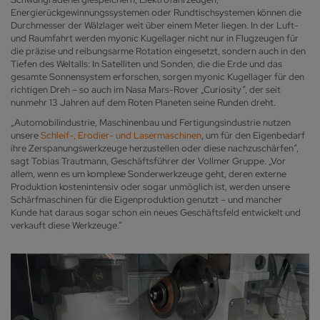
Energierückgewinnungssystemen oder Rundtischsystemen können die
Durchmesser der Wälzlager weit über einem Meter liegen. In der Luft-
und Raumfahrt werden myonic Kugellager nicht nur in Flugzeugen für
die präzise und reibungsarme Rotation eingesetzt, sondern auch in den
Tiefen des Weltalls: In Satelliten und Sonden, die die Erde und das
gesamte Sonnensystem erforschen, sorgen myonic Kugellager für den
richtigen Dreh – so auch im Nasa Mars-Rover „Curiosity“, der seit
nunmehr 13 Jahren auf dem Roten Planeten seine Runden dreht.
„Automobilindustrie, Maschinenbau und Fertigungsindustrie nutzen
unsere
Schleif-, Erodier- und Lasermaschinen
, um für den Eigenbedarf
ihre Zerspanungswerkzeuge herzustellen oder diese nachzuschärfen“,
sagt Tobias Trautmann, Geschäftsführer der Vollmer Gruppe. „Vor
allem, wenn es um komplexe Sonderwerkzeuge geht, deren externe
Produktion kostenintensiv oder sogar unmöglich ist, werden unsere
Schärfmaschinen für die Eigenproduktion genutzt – und mancher
Kunde hat daraus sogar schon ein neues Geschäftsfeld entwickelt und
verkauft diese Werkzeuge.“