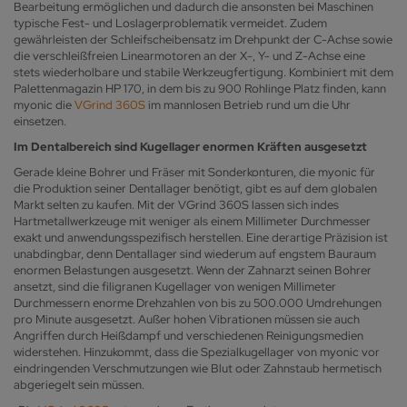
Bearbeitung ermöglichen und dadurch die ansonsten bei Maschinen
typische Fest- und Loslagerproblematik vermeidet. Zudem
gewährleisten der Schleifscheibensatz im Drehpunkt der C-Achse sowie
die verschleißfreien Linearmotoren an der X-, Y- und Z-Achse eine
stets wiederholbare und stabile Werkzeugfertigung. Kombiniert mit dem
Palettenmagazin HP 170, in dem bis zu 900 Rohlinge Platz finden, kann
myonic die
VGrind 360S
im mannlosen Betrieb rund um die Uhr
einsetzen.
Im Dentalbereich sind Kugellager enormen Kräften ausgesetzt
Gerade kleine Bohrer und Fräser mit Sonderkonturen, die myonic für
die Produktion seiner Dentallager benötigt, gibt es auf dem globalen
Markt selten zu kaufen. Mit der VGrind 360S lassen sich indes
Hartmetallwerkzeuge mit weniger als einem Millimeter Durchmesser
exakt und anwendungsspezifisch herstellen. Eine derartige Präzision ist
unabdingbar, denn Dentallager sind wiederum auf engstem Bauraum
enormen Belastungen ausgesetzt. Wenn der Zahnarzt seinen Bohrer
ansetzt, sind die filigranen Kugellager von wenigen Millimeter
Durchmessern enorme Drehzahlen von bis zu 500.000 Umdrehungen
pro Minute ausgesetzt. Außer hohen Vibrationen müssen sie auch
Angriffen durch Heißdampf und verschiedenen Reinigungsmedien
widerstehen. Hinzukommt, dass die Spezialkugellager von myonic vor
eindringenden Verschmutzungen wie Blut oder Zahnstaub hermetisch
abgeriegelt sein müssen.