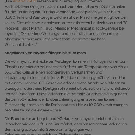
„Die
VGrind 360S
setzen wir zur Fertigung von internen
Hartmetallwerkzeugen, jedoch auch zum Herstellen von Sonderteilen
für die Fertigung ein. Für das kommende Jahr planen wir hier bis zu
8.500 Teile und Werkzeuge, welche auf der Maschine gefertigt werden
sollen. Dies mit einer mannlosen, automatisierten Laufzeit von rund 70
Prozent!“, sagt Martin Haug, Manager Mechanical & Tool-Service bei
myonic. „Der geringe Wartungs- und Instandhaltungsaufwand der
Maschine sichert uns Produktionszeit und somit eine hohe
Wirtschaftlichkeit.“
Kugellager von myonic fliegen bis zum Mars
Die von myonic entwickelten Wälzlager kommen in Röntgenröhren zum
Einsatz und müssen bei enormen Kräften und Temperaturen von bis zu
550 Grad Celsius einen hochgenauen, verlustarmen und
schwingungsfreien Lauf in jeder Positionsrichtung gewährleisten. Um
mit einem Highend-CT-Gerät die erforderliche Anzahl von Bildern zu
erzeugen, rotiert eine Röntgenröhreneinheit bis zu viermal pro Sekunde
um den Patienten. Dabei erfahren die Bauteile Querbeschleunigungen,
die dem 50-fachen der Erdbeschleunigung entsprechen können.
Gleichzeitig dreht sich die Drehanode mit bis zu 10.000 Umdrehungen
pro Minute um die eigene Achse.
Die Bandbreite an Kugel- und Wälzlager von myonic reicht bis hin zu
Branchen wie der Luft- und Raumfahrt, dem Maschinenbau oder auch
dem Energiesektor. Bei Sonderanfertigungen von
Schwungradenergiespeichern, Elektrofahrzeugen,