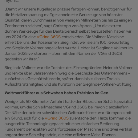
myonic.
„Damit wir unsere Kugellager präzise fertigen können, benötigen wir für
die Metallzerspanung maßgeschneiderte Werkzeuge von höchster
Qualität, deren Durchmesser von wenigen Millimetern bis hin zu einigen
Zentimetern reichen“, sagt Christoph von Appen. „Um die extrem
dünnen Werkzeuge für den Dentalbereich selbst herzustellen, haben wir
uns 2024 für eine
VGrind 360S
entschieden. Die Vollmer Maschine
erhielt bei uns den Kosenamen ,Sieglinde‘, weil sie am 100. Geburtstag
von Sieglinde Vollmer angeliefert wurde. Leider ist Sieglinde Vollmer im
Januar 2025 verstorben – aber mit dem Namen der VGrind 360S
gedenken wir ihrer.“
Sieglinde Vollmer war die Tochter des Firmengründers Heinrich Vollmer
und lenkte über Jahrzehnte hinweg die Geschicke des Unternehmens –
zunächst als Geschäftsführerin, später dann bis zu ihrem Tod als
Aufsichtsratsmitglied und als Kuratorin der Sieglinde-Vollmer-Stiftung.
Weltmarkführer aus Schwaben haben Präzision im Gen
Weniger als 50 Kilometer Anfahrt hatte der Biberacher Schärfspezialist
Vollmer, um die Schleifmaschine VGrind 360S bei myonic anzuliefern.
Die Nähe der beiden schwäbischen Weltmarktführer war für myonic mit
ein Grund, sich für die
VGrind 360S
zu entscheiden. Hinzu kommen die
ausgereifte Technologie gepaart mit einer einfachen Bedienung.
Fundament der exakten Schärfprozesse der Maschine sind zwei vertikal
angeordnete Schleifspindeln, die eine effiziente Mehr-Ebenen-