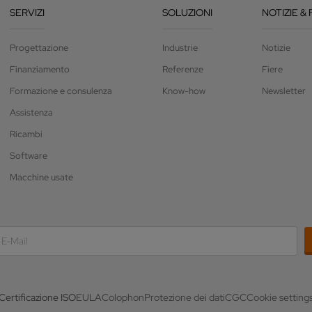
SERVIZI
SOLUZIONI
NOTIZIE & 
Progettazione
Industrie
Notizie
Finanziamento
Referenze
Fiere
Formazione e consulenza
Know-how
Newsletter
Assistenza
Ricambi
Software
Macchine usate
Certificazione ISO
EULA
Colophon
Protezione dei dati
CGC
Cookie setting