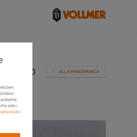
e
 VGRIND
ALLA PANORAMICA
 web ben
decidere
l pulsante
che solo i
mativa sulla