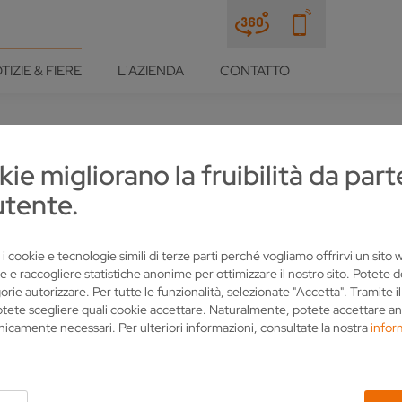
TIZIE & FIERE
L'AZIENDA
CONTATTO
kie migliorano la fruibilità da part
utente.
 ZEITSCHRIFT FERTIGUNG:
ERTET
 i cookie e tecnologie simili di terze parti perché vogliamo offrirvi un sito
e e raccogliere statistiche anonime per ottimizzare il nostro sito. Potete 
orie autorizzare. Per tutte le funzionalità, selezionate "Accetta". Tramite i
otete scegliere quali cookie accettare. Naturalmente, potete accettare an
nicamente necessari. Per ulteriori informazioni, consultate la nostra
infor