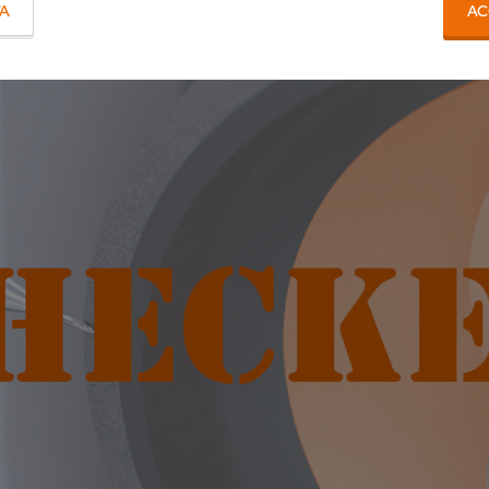
TA
AC