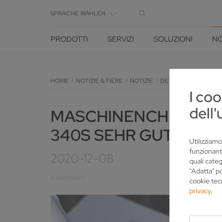
SPRACHE WÄHLEN
PRODOTTI
SERVIZI
SOLUZIONI
NO
HOME
NOTIZIE & FIERE
NOTIZIE
DETTAGLIO
I coo
dell'
MASCHINENCHECK DER
340S SEHR GUT BEW
Utilizziamo
funzionant
2020-12-08
quali categ
"Adatta" p
cookie tec
privacy
.