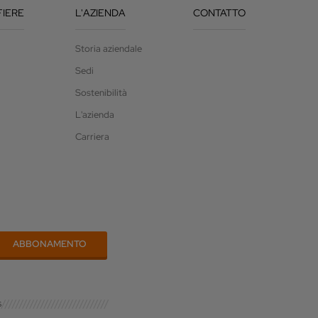
FIERE
L'AZIENDA
CONTATTO
Storia aziendale
Sedi
Sostenibilità
L'azienda
Carriera
s