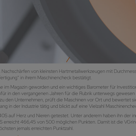
 Nachschärfen von kleinsten Hartmetallwerkzeugen mit Durchmesser
 „fertigung“ in ihrem Maschinencheck bestätigt.
e im Magazin geworden und ein wichtiges Barometer für Investitio
ür in den vergangenen Jahren für die Rubrik unterwegs gewesen un
zu den Unternehmen, prüft die Maschinen vor Ort und bewertet si
ng in der Industrie tätig und blickt auf eine Vielzahl Maschinenche
 auf Herz und Nieren getestet. Unter anderem haben ihn der inno
S erreicht 466,45 von 500 möglichen Punkten. Damit ist die VGri
chsten jemals erreichten Punktzahl.