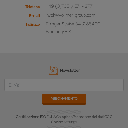
+49 (0)7351 / 571 - 277
Telefono
i.wolf@vollmer-group.com
E-mail
Ehinger Straße 34 // 88400
Indirizzo
Biberach/Riß
Newsletter
Certificazione ISO
EULA
Colophon
Protezione dei dati
CGC
Cookie settings