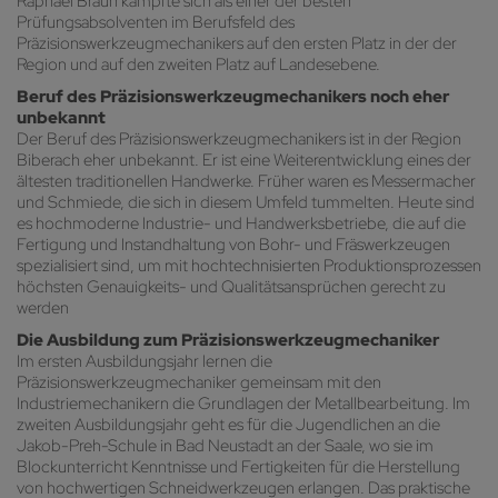
Raphael Braun kämpfte sich als einer der besten
Prüfungsabsolventen im Berufsfeld des
Präzisionswerkzeugmechanikers auf den ersten Platz in der der
Region und auf den zweiten Platz auf Landesebene.
Beruf des Präzisionswerkzeugmechanikers noch eher
unbekannt
Der Beruf des Präzisionswerkzeugmechanikers ist in der Region
Biberach eher unbekannt. Er ist eine Weiterentwicklung eines der
ältesten traditionellen Handwerke. Früher waren es Messermacher
und Schmiede, die sich in diesem Umfeld tummelten. Heute sind
es hochmoderne Industrie- und Handwerksbetriebe, die auf die
Fertigung und Instandhaltung von Bohr- und Fräswerkzeugen
spezialisiert sind, um mit hochtechnisierten Produktionsprozessen
höchsten Genauigkeits- und Qualitätsansprüchen gerecht zu
werden
Die Ausbildung zum Präzisionswerkzeugmechaniker
Im ersten Ausbildungsjahr lernen die
Präzisionswerkzeugmechaniker gemeinsam mit den
Industriemechanikern die Grundlagen der Metallbearbeitung. Im
zweiten Ausbildungsjahr geht es für die Jugendlichen an die
Jakob-Preh-Schule in Bad Neustadt an der Saale, wo sie im
Blockunterricht Kenntnisse und Fertigkeiten für die Herstellung
von hochwertigen Schneidwerkzeugen erlangen. Das praktische