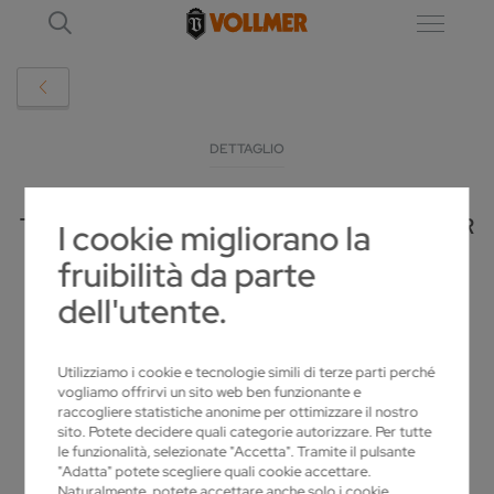
DETTAGLIO
TALENTE AUS DER REGION BIBERACH: DER
I cookie migliorano la
BESTE
fruibilità da parte
PRÄZISIONSWERKZEUGMECHANIKER
dell'utente.
ARBEITET BEI VOLLMER
Utilizziamo i cookie e tecnologie simili di terze parti perché
2020-11-23
vogliamo offrirvi un sito web ben funzionante e
raccogliere statistiche anonime per ottimizzare il nostro
sito. Potete decidere quali categorie autorizzare. Per tutte
le funzionalità, selezionate "Accetta". Tramite il pulsante
"Adatta" potete scegliere quali cookie accettare.
Naturalmente, potete accettare anche solo i cookie