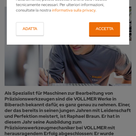
tecnicamente necessari. Per ulteriori informazioni,
consultate la nostra
informativa sulla privacy
.
ADATTA
ACCETTA
Als Spezialist für Maschinen zur Bearbeitung von
Präzisionswerkzeugen sind die VOLLMER Werke in
Biberach bekannt dafür, es ganz genau zu nehmen. Einer,
der das bereits in seinen jungen Jahren mit Leidenschaft
und Perfektion meistert, ist Raphael Braun. Er hat in
diesem Jahr seine Ausbildung zum
Präzisionswerkzeugmechaniker bei VOLLMER mit
herausragendem Erfolg abgeschlossen: Er wurde