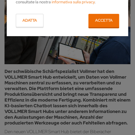
consultate la nostra
informativa sulla privacy
.
ADATTA
ACCETTA
Der schwäbische Schärfspezialist Vollmer hat den
VOLLMER Smart Hub entwickelt, um Daten von Vollmer
Maschinen zentral zu erfassen, zu verarbeiten und zu
verwalten. Die Plattform bietet eine umfassende
Produktionsübersicht und bringt neue Transparenz und
Effizienz in die moderne Fertigung. Kombiniert mit einem
KI-basierten Chatbot lassen sich innerhalb des
VOLLMER Smart Hubs unter anderem Informationen zu
den Auslastungen der Maschinen, Anzahl der
produzierten Werkzeuge oder auch Fehlteilen abfragen.
Den neuen VOLLMER Smart Hub bietet der Biberacher