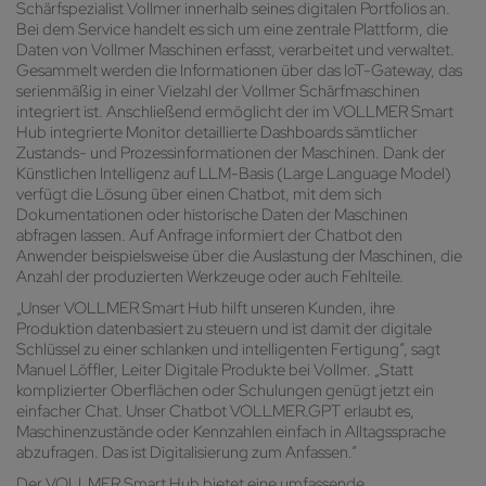
Schärfspezialist Vollmer innerhalb seines digitalen Portfolios an.
Bei dem Service handelt es sich um eine zentrale Plattform, die
Daten von Vollmer Maschinen erfasst, verarbeitet und verwaltet.
Gesammelt werden die Informationen über das IoT-Gateway, das
serienmäßig in einer Vielzahl der Vollmer Schärfmaschinen
integriert ist. Anschließend ermöglicht der im VOLLMER Smart
Hub integrierte Monitor detaillierte Dashboards sämtlicher
Zustands- und Prozessinformationen der Maschinen. Dank der
Künstlichen Intelligenz auf LLM-Basis (Large Language Model)
verfügt die Lösung über einen Chatbot, mit dem sich
Dokumentationen oder historische Daten der Maschinen
abfragen lassen. Auf Anfrage informiert der Chatbot den
Anwender beispielsweise über die Auslastung der Maschinen, die
Anzahl der produzierten Werkzeuge oder auch Fehlteile.
„Unser VOLLMER Smart Hub hilft unseren Kunden, ihre
Produktion datenbasiert zu steuern und ist damit der digitale
Schlüssel zu einer schlanken und intelligenten Fertigung“, sagt
Manuel Löffler, Leiter Digitale Produkte bei Vollmer. „Statt
komplizierter Oberflächen oder Schulungen genügt jetzt ein
einfacher Chat. Unser Chatbot VOLLMER.GPT erlaubt es,
Maschinenzustände oder Kennzahlen einfach in Alltagssprache
abzufragen. Das ist Digitalisierung zum Anfassen.“
Der VOLLMER Smart Hub bietet eine umfassende