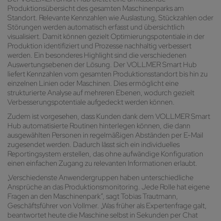
Produktionsübersicht des gesamten Maschinenparks am
Standort. Relevante Kennzahlen wie Auslastung, Stückzahlen oder
Störungen werden automatisch erfasst und übersichtlich
visualisiert. Damit können gezielt Optimierungspotentiale in der
Produktion identifiziert und Prozesse nachhaltig verbessert
werden. Ein besonderes Highlight sind die verschiedenen
Auswertungsebenen der Lösung. Der VOLLMER Smart Hub
liefert Kennzahlen vom gesamten Produktionsstandort bis hin zu
einzelnen Linien oder Maschinen. Dies ermöglicht eine
strukturierte Analyse auf mehreren Ebenen, wodurch gezielt
Verbesserungspotentiale aufgedeckt werden können.
Zudem ist vorgesehen, dass Kunden dank dem VOLLMER Smart
Hub automatisierte Routinen hinterlegen können, die dann
ausgewählten Personen in regelmäßigen Abständen per E-Mail
zugesendet werden. Dadurch lässt sich ein individuelles
Reportingsystem erstellen, das ohne aufwändige Konfiguration
einen einfachen Zugang zu relevanten Informationen erlaubt.
„Verschiedenste Anwendergruppen haben unterschiedliche
Ansprüche an das Produktionsmonitoring. Jede Rolle hat eigene
Fragen an den Maschinenpark“, sagt Tobias Trautmann,
Geschäftsführer von Vollmer. „Was früher als Expertenfrage galt,
beantwortet heute die Maschine selbst in Sekunden per Chat