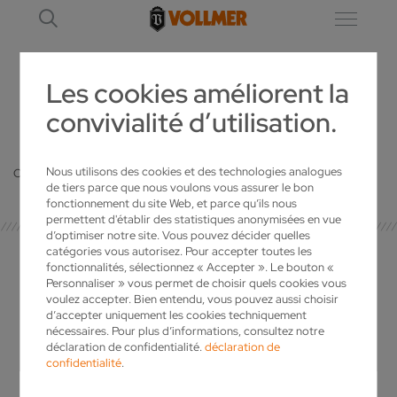
Les cookies améliorent la
convivialité d’utilisation.
DÉTAIL
Nous utilisons des cookies et des technologies analogues
Oops, an error occurred! Code: 20260807063551679d3d79
de tiers parce que nous voulons vous assurer le bon
fonctionnement du site Web, et parce qu’ils nous
permettent d'établir des statistiques anonymisées en vue
d’optimiser notre site. Vous pouvez décider quelles
catégories vous autorisez. Pour accepter toutes les
fonctionnalités, sélectionnez « Accepter ». Le bouton «
Personnaliser » vous permet de choisir quels cookies vous
voulez accepter. Bien entendu, vous pouvez aussi choisir
CONTACT PRESSE
d’accepter uniquement les cookies techniquement
nécessaires. Pour plus d’informations, consultez notre
déclaration de confidentialité.
déclaration de
confidentialité
.
Ingo Wolf
Services Marketing