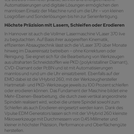
Automatisierungen und digitale Lösungen ermöglichen den
mannlosen Einsatz der Maschine rund um die Uhr – von kleinen
Losgrößen und Sonderlösungen bis hin zur Serienfertigung.
Höchste Präzision mit Lasern, Schleifen oder Erodieren
In Hannover ist auch die Vollmer Lasermaschine VLaser 370 live
zu begutachten. Auf Basis ihrer ausgereiften Kinematik,
effizienten Absaugtechnik lässt sich die VLaser 370 über Monate
hinweg im Dauereinsatz betreiben – ohne Korrekturen oder
Reinigung. Sie eignet sich für die Bearbeitung von Werkzeugen
aus ultraharten Schneidstoffen wie PKD (polykristalliner Diamant),
CVD-Diamant oder PcBN und ist mit Automatisierungen
mannlos und rund um die Uhr einsatzbereit. Ebenfalls auf der
EMO dabei ist die VHybrid 260, mit der Werkzeughersteller
Hartmetall- und PKD-Werkzeuge jeweils zu 100 Prozent schleifen
oder erodieren können. Das Fundament der Maschine bildet eine
Mehr-Ebenen-Bearbeitung, die durch zwei vertikal angeordnete
Spindeln realisiert wird, wobei die untere Spindel sowohl zum
Schleifen als auch Erodieren eingesetzt werden kann. Dank des
Vpulse EDM Generators lassen sich mit der VHybrid 260 kleinste
Mikrowerkzeuge mit Durchmessern von 0,45 Millimeter und
kleiner in höchster Präzision, Performance und Oberflächengüte
herstellen.