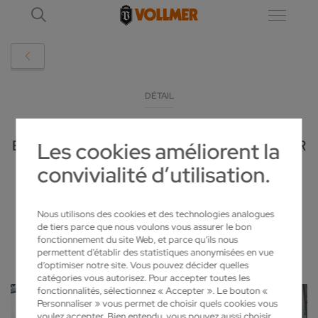
DÉTAIL
EMO 2025: VOLLMER MIT SCHARFSINN FÜR
Les cookies améliorent la
convivialité d’utilisation.
DIE METALLBRANCHE
2025-07-15
Nous utilisons des cookies et des technologies analogues
de tiers parce que nous voulons vous assurer le bon
fonctionnement du site Web, et parce qu’ils nous
permettent d'établir des statistiques anonymisées en vue
d’optimiser notre site. Vous pouvez décider quelles
catégories vous autorisez. Pour accepter toutes les
fonctionnalités, sélectionnez « Accepter ». Le bouton «
Personnaliser » vous permet de choisir quels cookies vous
voulez accepter. Bien entendu, vous pouvez aussi choisir