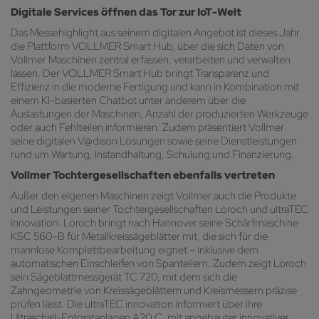
Digitale Services öffnen das Tor zur IoT-Welt
Das Messehighlight aus seinem digitalen Angebot ist dieses Jahr
die Plattform VOLLMER Smart Hub, über die sich Daten von
Vollmer Maschinen zentral erfassen, verarbeiten und verwalten
lassen. Der VOLLMER Smart Hub bringt Transparenz und
Effizienz in die moderne Fertigung und kann in Kombination mit
einem KI-basierten Chatbot unter anderem über die
Auslastungen der Maschinen, Anzahl der produzierten Werkzeuge
oder auch Fehlteilen informieren. Zudem präsentiert Vollmer
seine digitalen V@dison Lösungen sowie seine Dienstleistungen
rund um Wartung, Instandhaltung, Schulung und Finanzierung.
Vollmer Tochtergesellschaften ebenfalls vertreten
Außer den eigenen Maschinen zeigt Vollmer auch die Produkte
und Leistungen seiner Tochtergesellschaften Loroch und ultraTEC
innovation. Loroch bringt nach Hannover seine Schärfmaschine
KSC 560-B für Metallkreissägeblätter mit, die sich für die
mannlose Komplettbearbeitung eignet – inklusive dem
automatischen Einschleifen von Spanteilern. Zudem zeigt Loroch
sein Sägeblattmessgerät TC 720, mit dem sich die
Zahngeometrie von Kreissägeblättern und Kreismessern präzise
prüfen lässt. Die ultraTEC innovation informiert über ihre
Ultraschall-Entgratanlagen A20 C, mit angebauter innovativer