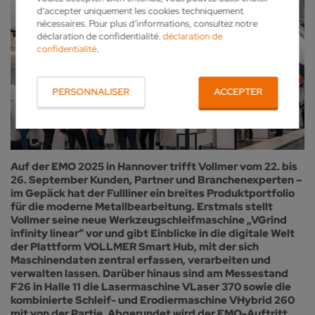
d’accepter uniquement les cookies techniquement
nécessaires. Pour plus d’informations, consultez notre
déclaration de confidentialité.
déclaration de
confidentialité
.
PERSONNALISER
ACCEPTER
Auf der EMO 2025 in Hannover trifft Vollmer vom 22. bis
26. September Kunden, Partner und Branchenexperten –
im Gepäck hat der Fullliner ein breites Produktportfolio
für die moderne Metallbearbeitung. Erstmals stellt
Vollmer seine neue Werkzeugschleifmaschine „VGrind
infinity linear“ vor und gibt Einblicke in die digitale Welt
der Plattform VOLLMER Smart Hub, mit der sich
Maschinendaten zentral erfassen, verarbeiten und
verwalten lassen. Darüber hinaus sind am Messestand
F26 in Halle 11 die Lasermaschine VLaser 370 sowie die
kombinierte Schleif- und Erodiermaschine VHybrid 260
mit von der Partie. Abgerundet wird der EMO-Auftritt