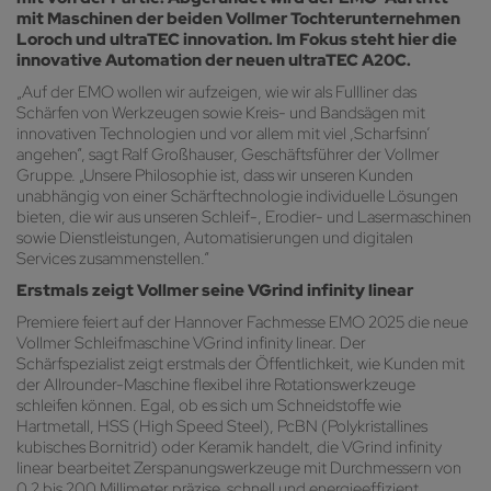
mit Maschinen der beiden Vollmer Tochterunternehmen
Loroch und ultraTEC innovation. Im Fokus steht hier die
innovative Automation der neuen ultraTEC A20C.
„Auf der EMO wollen wir aufzeigen, wie wir als Fullliner das
Schärfen von Werkzeugen sowie Kreis- und Bandsägen mit
innovativen Technologien und vor allem mit viel ,Scharfsinn‘
angehen“, sagt Ralf Großhauser, Geschäftsführer der Vollmer
Gruppe. „Unsere Philosophie ist, dass wir unseren Kunden
unabhängig von einer Schärftechnologie individuelle Lösungen
bieten, die wir aus unseren Schleif-, Erodier- und Lasermaschinen
sowie Dienstleistungen, Automatisierungen und digitalen
Services zusammenstellen.“
Erstmals zeigt Vollmer seine VGrind infinity linear
Premiere feiert auf der Hannover Fachmesse EMO 2025 die neue
Vollmer Schleifmaschine VGrind infinity linear. Der
Schärfspezialist zeigt erstmals der Öffentlichkeit, wie Kunden mit
der Allrounder-Maschine flexibel ihre Rotationswerkzeuge
schleifen können. Egal, ob es sich um Schneidstoffe wie
Hartmetall, HSS (High Speed Steel), PcBN (Polykristallines
kubisches Bornitrid) oder Keramik handelt, die VGrind infinity
linear bearbeitet Zerspanungswerkzeuge mit Durchmessern von
0,2 bis 200 Millimeter präzise, schnell und energieeffizient.