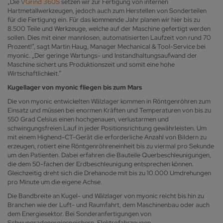
„Die
VGrind 360S
setzen wir zur Fertigung von internen
Hartmetallwerkzeugen, jedoch auch zum Herstellen von Sonderteilen
für die Fertigung ein. Für das kommende Jahr planen wir hier bis zu
8.500 Teile und Werkzeuge, welche auf der Maschine gefertigt werden
sollen. Dies mit einer mannlosen, automatisierten Laufzeit von rund 70
Prozent!“, sagt Martin Haug, Manager Mechanical & Tool-Service bei
myonic. „Der geringe Wartungs- und Instandhaltungsaufwand der
Maschine sichert uns Produktionszeit und somit eine hohe
Wirtschaftlichkeit.“
Kugellager von myonic fliegen bis zum Mars
Die von myonic entwickelten Wälzlager kommen in Röntgenröhren zum
Einsatz und müssen bei enormen Kräften und Temperaturen von bis zu
550 Grad Celsius einen hochgenauen, verlustarmen und
schwingungsfreien Lauf in jeder Positionsrichtung gewährleisten. Um
mit einem Highend-CT-Gerät die erforderliche Anzahl von Bildern zu
erzeugen, rotiert eine Röntgenröhreneinheit bis zu viermal pro Sekunde
um den Patienten. Dabei erfahren die Bauteile Querbeschleunigungen,
die dem 50-fachen der Erdbeschleunigung entsprechen können.
Gleichzeitig dreht sich die Drehanode mit bis zu 10.000 Umdrehungen
pro Minute um die eigene Achse.
Die Bandbreite an Kugel- und Wälzlager von myonic reicht bis hin zu
Branchen wie der Luft- und Raumfahrt, dem Maschinenbau oder auch
dem Energiesektor. Bei Sonderanfertigungen von
Schwungradenergiespeichern, Elektrofahrzeugen,