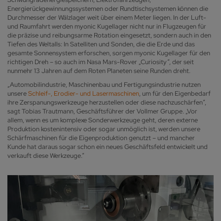
Energierückgewinnungssystemen oder Rundtischsystemen können die
Durchmesser der Wälzlager weit über einem Meter liegen. In der Luft-
und Raumfahrt werden myonic Kugellager nicht nur in Flugzeugen für
die präzise und reibungsarme Rotation eingesetzt, sondern auch in den
Tiefen des Weltalls: In Satelliten und Sonden, die die Erde und das
gesamte Sonnensystem erforschen, sorgen myonic Kugellager für den
richtigen Dreh – so auch im Nasa Mars-Rover „Curiosity“, der seit
nunmehr 13 Jahren auf dem Roten Planeten seine Runden dreht.
„Automobilindustrie, Maschinenbau und Fertigungsindustrie nutzen
unsere
Schleif-, Erodier- und Lasermaschinen
, um für den Eigenbedarf
ihre Zerspanungswerkzeuge herzustellen oder diese nachzuschärfen“,
sagt Tobias Trautmann, Geschäftsführer der Vollmer Gruppe. „Vor
allem, wenn es um komplexe Sonderwerkzeuge geht, deren externe
Produktion kostenintensiv oder sogar unmöglich ist, werden unsere
Schärfmaschinen für die Eigenproduktion genutzt – und mancher
Kunde hat daraus sogar schon ein neues Geschäftsfeld entwickelt und
verkauft diese Werkzeuge.“