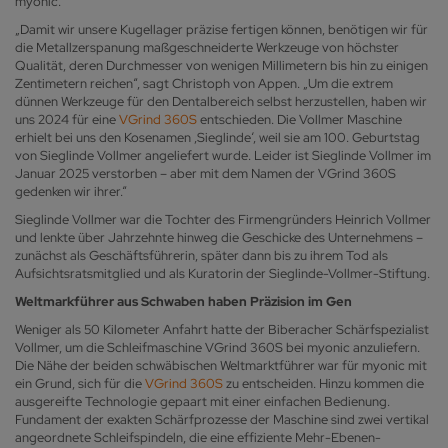
myonic.
„Damit wir unsere Kugellager präzise fertigen können, benötigen wir für
die Metallzerspanung maßgeschneiderte Werkzeuge von höchster
Qualität, deren Durchmesser von wenigen Millimetern bis hin zu einigen
Zentimetern reichen“, sagt Christoph von Appen. „Um die extrem
dünnen Werkzeuge für den Dentalbereich selbst herzustellen, haben wir
uns 2024 für eine
VGrind 360S
entschieden. Die Vollmer Maschine
erhielt bei uns den Kosenamen ,Sieglinde‘, weil sie am 100. Geburtstag
von Sieglinde Vollmer angeliefert wurde. Leider ist Sieglinde Vollmer im
Januar 2025 verstorben – aber mit dem Namen der VGrind 360S
gedenken wir ihrer.“
Sieglinde Vollmer war die Tochter des Firmengründers Heinrich Vollmer
und lenkte über Jahrzehnte hinweg die Geschicke des Unternehmens –
zunächst als Geschäftsführerin, später dann bis zu ihrem Tod als
Aufsichtsratsmitglied und als Kuratorin der Sieglinde-Vollmer-Stiftung.
Weltmarkführer aus Schwaben haben Präzision im Gen
Weniger als 50 Kilometer Anfahrt hatte der Biberacher Schärfspezialist
Vollmer, um die Schleifmaschine VGrind 360S bei myonic anzuliefern.
Die Nähe der beiden schwäbischen Weltmarktführer war für myonic mit
ein Grund, sich für die
VGrind 360S
zu entscheiden. Hinzu kommen die
ausgereifte Technologie gepaart mit einer einfachen Bedienung.
Fundament der exakten Schärfprozesse der Maschine sind zwei vertikal
angeordnete Schleifspindeln, die eine effiziente Mehr-Ebenen-