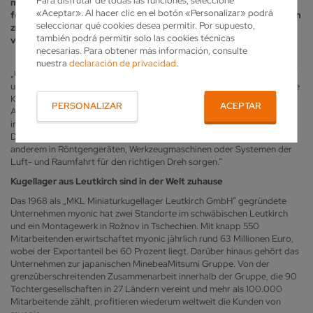
Para disfrutar de todas las funciones, seleccione
myonic seit kurzem mit der Vollmer Schleifmaschine VGrind 360S
«Aceptar». Al hacer clic en el botón «Personalizar» podrá
fertigt. Zudem wird die Maschine des Biberacher Schärfspezialisten
seleccionar qué cookies desea permitir. Por supuesto,
zum Nachschärfen von Bohrern, Fräsern oder Reibahlen
también podrá permitir solo las cookies técnicas
verwendet.
necesarias. Para obtener más información, consulte
nuestra
declaración de privacidad
.
„Unseren Produkten hat wohl jeder schon mal ,auf den Zahn gefühlt‘ –
und das im wahrsten Sinne des Wortes, denn wir entwickeln hochpräzise
Kugellager für Zahnarzthand- und winkelstücke“, sagt Christoph von
PERSONALIZAR
ACEPTAR
Appen, Geschäftsführer der myonic GmbH. „Wir sind weltweit führend
im Dentalbereich und machen rund ein Drittel unseres Umsatzes mit
Dentallager. Zudem entwickeln wir Kugel- und Wälzlager, die unter
anderem in Röntgengeräten, Werkzeugmaschinen oder Systemen der
Luft- und Raumfahrt für den richtigen Dreh sorgen.“
Kugellager aus Leutkirch sind in der Welt zuhause
Das 1968 als „MKL Miniaturkugellager Leutkirch GmbH“ gegründete
Unternehmen myonic hat zwei Standorte im schwäbischen Leutkirch
und ein Montagewerk in Rožnov in Tschechien. Mit knapp 550
Mitarbeitenden erwirtschaftet myonic jährlich rund 63 Millionen Euro,
wobei der Exportanteil bei 60 Prozent liegt. Darüber hinaus gehört das
Unternehmen zur japanischen MinebeaMitsumi Gruppe. Von der
grenzüberschreitenden Zusammenarbeit innerhalb der Gruppe, die 90
Tochtergesellschaften in 27 Ländern vereint und mehr als 100.000
Mitarbeitende zählt, profitieren wiederum weltweit die Kunden von