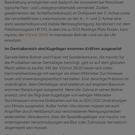
Bearbeitung ermöglichen und dadurch die ansonsten bei Maschinen
typische Fest- und Loslagerproblematik vermeidet. Zudem
gewährleisten der Schleifscheibensatz im Drehpunkt der C-Achse sowie
die verschleißfreien Linearmotoren an der X-, Y- und Z-Achse eine
stets wiederholbare und stabile Werkzeugfertigung. Kombiniert mit dem
Palettenmagazin HP 170, in dem bis zu 900 Rohlinge Platz finden, kann
myonic die
VGrind 360S
im mannlosen Betrieb rund um die Uhr
einsetzen.
Im Dentalbereich sind Kugellager enormen Kräften ausgesetzt
Gerade kleine Bohrer und Fräser mit Sonderkonturen, die myonic für
die Produktion seiner Dentallager benötigt, gibt es auf dem globalen
Markt selten zu kaufen. Mit der VGrind 360S lassen sich indes
Hartmetallwerkzeuge mit weniger als einem Millimeter Durchmesser
exakt und anwendungsspezifisch herstellen. Eine derartige Präzision ist
unabdingbar, denn Dentallager sind wiederum auf engstem Bauraum
enormen Belastungen ausgesetzt. Wenn der Zahnarzt seinen Bohrer
ansetzt, sind die filigranen Kugellager von wenigen Millimeter
Durchmessern enorme Drehzahlen von bis zu 500.000 Umdrehungen
pro Minute ausgesetzt. Außer hohen Vibrationen müssen sie auch
Angriffen durch Heißdampf und verschiedenen Reinigungsmedien
widerstehen. Hinzukommt, dass die Spezialkugellager von myonic vor
eindringenden Verschmutzungen wie Blut oder Zahnstaub hermetisch
abgeriegelt sein müssen.