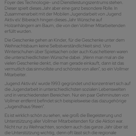
Foyer des Technologie- und Dienstleistungszentrums stehen.
Dieser spielt dieses Jahr aber eine ganz besondere Rolle. In
Zusammenarbeit mit der Mobilen Jugendarbeit von Jugend
Aktiv e.V. Biberach hingen dieses Jahr Wünsche auf
Holzanhängern am Baum, die von den Vollmer Mitarbeitenden
erfüllt wurden.
Die Geschenke gehen an Kinder, für die Geschenke unter dem
Weihnachtsbaum keine Selbstverständlichkeit sind. Von
Winterschuhen über Spielsachen oder auch Kuscheltieren waren
die unterschiedlichsten Wünsche dabei. „Wenn man mal an die
vielen Geschenke denkt, die man gerade einkauft, dann ist das
vermutlich das sinnvollste und schönste von allen“, so ein Vollmer
Mitarbeiter.
Jugend Aktiv e.V. wurde 1993 gegründet und konzentriert sich auf
die Jugendarbeit in unterschiedlichsten sozialen Lebenswelten
und in verschiedensten Bereichen. Nur ein paar Gehminuten von
Vollmer entfernt befindet sich beispielsweise das dazugehörige
„Jugendhaus 9teen“.
Es ist wirklich schön zu sehen, wie groß die Begeisterung und
Unterstützung aller Vollmer Mitarbeitenden für die Aktion war.
Nicht nur zu Weihnachten, sondern auch das ganze Jahr über ist
die Unterstützung wichtig, denn oft lässt sich die regionale