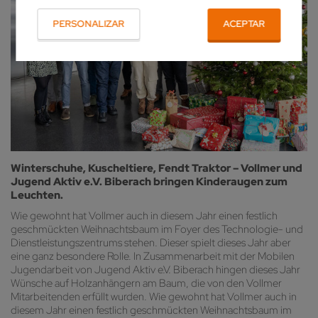
PERSONALIZAR
ACEPTAR
Winterschuhe, Kuscheltiere, Fendt Traktor – Vollmer und
Jugend Aktiv e.V. Biberach bringen Kinderaugen zum
Leuchten.
Wie gewohnt hat Vollmer auch in diesem Jahr einen festlich
geschmückten Weihnachtsbaum im Foyer des Technologie- und
Dienstleistungszentrums stehen. Dieser spielt dieses Jahr aber
eine ganz besondere Rolle. In Zusammenarbeit mit der Mobilen
Jugendarbeit von Jugend Aktiv e.V. Biberach hingen dieses Jahr
Wünsche auf Holzanhängern am Baum, die von den Vollmer
Mitarbeitenden erfüllt wurden. Wie gewohnt hat Vollmer auch in
diesem Jahr einen festlich geschmückten Weihnachtsbaum im