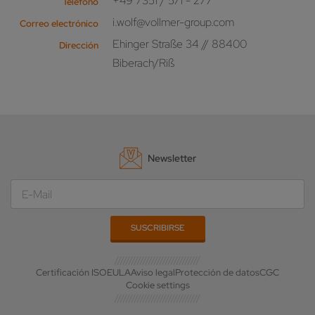
+49 7351 / 571 - 277
Teléfono
i.wolf@vollmer-group.com
Correo electrónico
Ehinger Straße 34 // 88400
Dirección
Biberach/Riß
Newsletter
Certificación ISO
EULA
Aviso legal
Protección de datos
CGC
Cookie settings