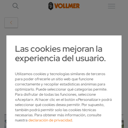
DETALLE
Las cookies mejoran la
experiencia del usuario.
GEMEINSAM WEIHNACHTSWÜNSCHE
ERFÜLLEN
Utilizamos cookies y tecnologías similares de terceros
para poder ofrecerle un sitio web que funcione
2022-12-21
correctamente y recopilar estadísticas anónimas para
optimizarlo. Puede seleccionar qué categorías permite.
Para disfrutar de todas las funciones, seleccione
«Aceptar». Al hacer clic en el botón «Personalizar» podrá
seleccionar qué cookies desea permitir. Por supuesto,
también podrá permitir solo las cookies técnicas
necesarias. Para obtener más información, consulte
nuestra
declaración de privacidad
.