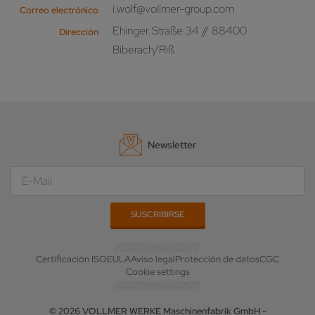
i.wolf@vollmer-group.com
Correo electrónico
Ehinger Straße 34 // 88400
Dirección
Biberach/Riß
Newsletter
Certificación ISO
EULA
Aviso legal
Protección de datos
CGC
Cookie settings
© 2026 VOLLMER WERKE Maschinenfabrik GmbH -