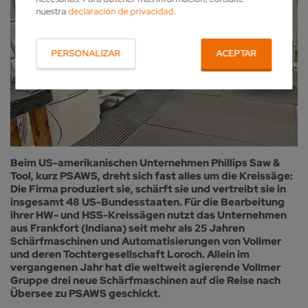
nuestra
declaración de privacidad
.
PERSONALIZAR
ACEPTAR
Beim US-amerikanischen Unternehmen Phillips Saw &
Tool, kurz PSAWS, dreht sich fast alles um die Kreissäge:
Die Firma produziert sie, schärft sie und vertreibt sie in
insgesamt 48 US-Bundesstaaten. Für die Bearbeitung
ihrer HW- und HSS-Kreissägen nutzt das Unternehmen
aus Frankfort (Indiana) seit mehr als 25 Jahren
Schärfmaschinen und Automatisierungen von Vollmer
und deren Tochtergesellschaft Loroch. Allein im
vergangenen Jahr hat die weltweit agierende Vollmer
Gruppe drei neue Schärfmaschinen auf die Reise nach
Übersee zu PSAWS geschickt.