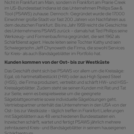
Nicht in Frankfurt am Main, sondern in Frankfort am Prairie Creek
im US-Bundesstaat Indiana ist das Unternehmen Phillips Saw &
Tool (PSAWS) zuhause. Dennoch: Gegründet wurde die 17.000
Einwohner große Stadt vor fast 200 Jahren von Nachfahren aus
dem deutschen Frankfurt. Bis ins Jahr 1959 reicht die Geschichte
des Unternehmens PSAWS zurück – damals hat Ted Phillips seine
Werkzeug- und Formenbaufirma gegründet, die seit 1962 als
Schärfdienst agiert. Heute leiten seine Tochter Kathy und sein
Schwiegersohn Jeff Chynoweth die Firma, die sowohl Services
für Kreis- als auch Bandsägeblätter im Portfolio hat.
Kunden kommen von der Ost- bis zur Westküste
Das Geschäft dreht sich bei PSAWS vor allem um die Kreissäge:
Egal, ob hartmetallbestückt (HW) oder aus High Speed Steel
(HSS), die Firma produziert, vertreibt und schärft HW- und HSS-
Kreissägeblätter. Zudem steht sie seinen Kunden mit Rat und Tat
zur Seite, wenn es beispielsweise um die geeignete
Sägeblattgeometrie sowie individuelle Sägelösungen geht.
Vertriebspartner unterhält das Unternehmen in den USA von der
Ost- bis zur Westküste – täglich treffen in Frankfort Lieferungen
mit Sägeblättern aus 48 verschiedenen Bundesstaaten ein.
Inzwischen schärft, wartet und fertigt PSAWS jährlich mehrere
zehntausend Kreis- und Bandsägeblätter in seinem hauseigenen
Schärfzentrum.