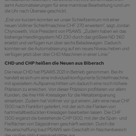
samt Automatisierungen für eine mannlose Bearbeitung rund um
die Uhr nach Übersee geschickt.
„Erst vor kurzem konnten wir unser Schleifzentrum mit einer
neuen Vollmer Schleifmaschine CHF 270 erweitern“, sagt Jordan
Chynoweth, Vice President von PSAWS. „Zudem haben wir das
bisherige Handlingsystem ND 230 durch das größere ND 360
ersetzt und verfügen nun über sechs Beladewagen. Dadurch
konnten wir die Automatisierung auf ein neues Niveau heben und
verfügen jetzt über drei CHD Maschinen in einer Linie.“
CHD und CHP heißen die Neuen aus Biberach
Die neue CHD hat PSAWS 2021 in Betrieb genommen. Bei ihr
handelt es sich um eine individuell konfigurierte Schleifmaschine,
mit speziellem Aufspannschlitten um dadurch eine noch höhere
Präzision zu erreichen. Von dieser Präzision profitieren vor allem
Kunden, die ihre HW-Kreissägen für die Metallzerspanung
einsetzen. Zudem hat Vollmer vor gut einem Jahr eine neue CHF
1300 nach Frankfort geliefert, mit der sich die Flanken von
hartmetallbestückten Kreissägen bearbeiten lassen. Die CHF
1300 ergänzt die bestehende CHP 1300, mit der die Span- und
Freiflächen von Sägezähnen geschärft werden. Durch die
Neuanschaffung baut PSAWS sein Geschäft im Nischenbereich
der großen HW-Kreissägeblätter aus.