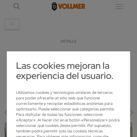
DETALLE
IN ÜBERSEE SETZEN FRANKFORTER AUF
Las cookies mejoran la
VOLLMER UND LOROCH
experiencia del usuario.
2022-05-17
Utilizamos cookies y tecnologías similares de terceros
para poder ofrecerle un sitio web que funcione
correctamente y recopilar estadísticas anónimas para
optimizarlo. Puede seleccionar qué categorías permite.
Para disfrutar de todas las funciones, seleccione
«Aceptar». Al hacer clic en el botón «Personalizar» podrá
seleccionar qué cookies desea permitir. Por supuesto,
también podrá permitir solo las cookies técnicas
necesarias. Para obtener más información, consulte