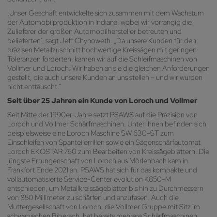
„Unser Geschäft entwickelte sich zusammen mit dem Wachstum
der Automobilproduktion in Indiana, wobei wir vorrangig die
Zulieferer der großen Automobilhersteller betreuten und
belieferten“, sagt Jeff Chynoweth. „Da unsere Kunden für den
präzisen Metallzuschnitt hochwertige Kreissägen mit geringen
Toleranzen forderten, kamen wir auf die Schleifmaschinen von
Vollmer und Loroch. Wir haben an sie die gleichen Anforderungen
gestellt, die auch unsere Kunden an uns stellen – und wir wurden
nicht enttäuscht.“
Seit über 25 Jahren ein Kunde von Loroch und Vollmer
Seit Mitte der 1990er-Jahre setzt PSAWS auf die Präzision von
Loroch und Vollmer Schärfmaschinen. Unter ihnen befinden sich
beispielsweise eine Loroch Maschine SW 630–ST zum
Einschleifen von Spanteilerrillen sowie ein Sägenschärfautomat
Loroch EKOSTAR 760 zum Bearbeiten von Kreissägeblättern. Die
jüngste Errungenschaft von Loroch aus Mörlenbach kam in
Frankfort Ende 2021 an. PSAWS hat sich für das kompakte und
vollautomatisierte Service-Center evolution K850-M
entschieden, um Metallkreissägeblätter bis hin zu Durchmessern
von 850 Millimeter zu schärfen und anzufasen. Auch die
Muttergesellschaft von Loroch, die Vollmer Gruppe mit Sitz im
schwäbischen Biberach, hat bereits mehrere Schärfmaschinen