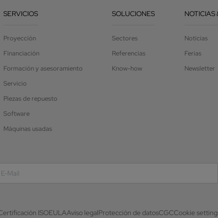
SERVICIOS
SOLUCIONES
NOTICIAS 
Proyección
Sectores
Noticias
Financiación
Referencias
Ferias
Formación y asesoramiento
Know-how
Newsletter
Servicio
Piezas de repuesto
Software
Máquinas usadas
Certificación ISO
EULA
Aviso legal
Protección de datos
CGC
Cookie setting