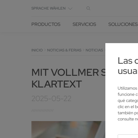
SPRACHE WÄHLEN
PRODUCTOS
SERVICIOS
SOLUCIONES
INICIO
NOTICIAS & FERIAS
NOTICIAS
DETALLE
Las 
usua
MIT VOLLMER SMART
KLARTEXT
Utilizamos
funcione c
2025-05-22
qué catego
clic en el
también po
consulte 