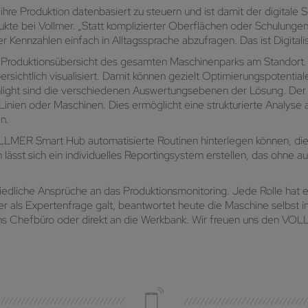
e Produktion datenbasiert zu steuern und ist damit der digitale Sc
odukte bei Vollmer. „Statt komplizierter Oberflächen oder Schulunge
nnzahlen einfach in Alltagssprache abzufragen. Das ist Digitali
oduktionsübersicht des gesamten Maschinenparks am Standort. R
ichtlich visualisiert. Damit können gezielt Optimierungspotentiale 
ghlight sind die verschiedenen Auswertungsebenen der Lösung. D
Linien oder Maschinen. Dies ermöglicht eine strukturierte Analys
n.
MER Smart Hub automatisierte Routinen hinterlegen können, die
ässt sich ein individuelles Reportingsystem erstellen, das ohne 
dliche Ansprüche an das Produktionsmonitoring. Jede Rolle hat e
r als Expertenfrage galt, beantwortet heute die Maschine selbst 
z ins Chefbüro oder direkt an die Werkbank. Wir freuen uns den V