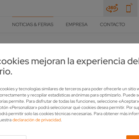
NOTICIAS & FERIAS
EMPRESA
CONTACTO
cookies mejoran la experiencia de
rio.
 HUB SPRECHEN MASCHINEN
 cookies y tecnologías similares de terceros para poder ofrecerle un sitio
orrectamente y recopilar estadísticas anónimas para optimizarlo. Puede s
rías permite. Para disfrutar de todas las funciones, seleccione «Aceptar»
 botón «Personalizar» podrá seleccionar qué cookies desea permitir. Por s
drá permitir solo las cookies técnicas necesarias. Para obtener más info
nuestra
declaración de privacidad
.