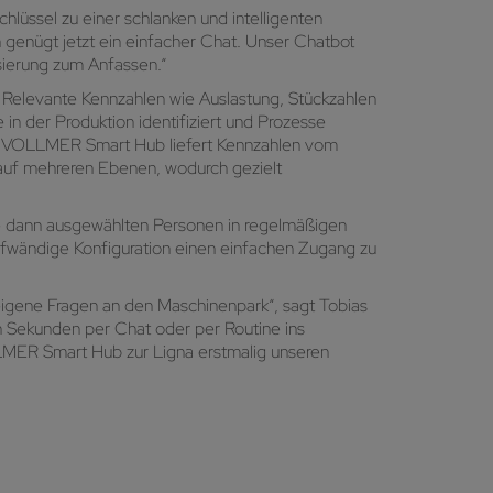
hlüssel zu einer schlanken und intelligenten
n genügt jetzt ein einfacher Chat. Unser Chatbot
sierung zum Anfassen.“
elevante Kennzahlen wie Auslastung, Stückzahlen
in der Produktion identifiziert und Prozesse
er VOLLMER Smart Hub liefert Kennzahlen vom
e auf mehreren Ebenen, wodurch gezielt
 dann ausgewählten Personen in regelmäßigen
aufwändige Konfiguration einen einfachen Zugang zu
igene Fragen an den Maschinenpark“, sagt Tobias
in Sekunden per Chat oder per Routine ins
OLLMER Smart Hub zur Ligna erstmalig unseren