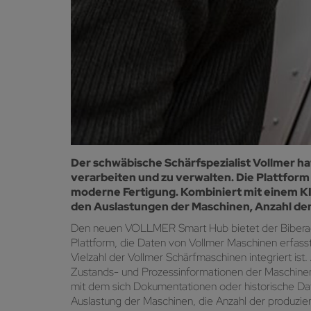
Der schwäbische Schärfspezialist Vollmer h
verarbeiten und zu verwalten. Die Plattform
moderne Fertigung. Kombiniert mit einem K
den Auslastungen der Maschinen, Anzahl der
Den neuen VOLLMER Smart Hub bietet der Biberacher 
Plattform, die Daten von Vollmer Maschinen erfass
Vielzahl der Vollmer Schärfmaschinen integriert is
Zustands- und Prozessinformationen der Maschinen
mit dem sich Dokumentationen oder historische Da
Auslastung der Maschinen, die Anzahl der produzie