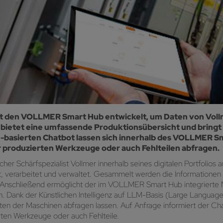
at den VOLLMER Smart Hub entwickelt, um Daten von Vollm
 bietet eine umfassende Produktionsübersicht und bringt 
I-basierten Chatbot lassen sich innerhalb des VOLLMER 
 produzierten Werkzeuge oder auch Fehlteilen abfragen.
Schärfspezialist Vollmer innerhalb seines digitalen Portfolios an
t, verarbeitet und verwaltet. Gesammelt werden die Informationen
t. Anschließend ermöglicht der im VOLLMER Smart Hub integrierte M
. Dank der Künstlichen Intelligenz auf LLM-Basis (Large Language
ten der Maschinen abfragen lassen. Auf Anfrage informiert der Ch
rten Werkzeuge oder auch Fehlteile.