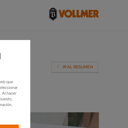
l
 JETZT
IR AL RESUMEN
 web que
eleccionar
. Al hacer
upuesto,
rmación,