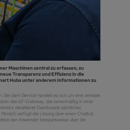
er Maschinen zentral zu erfassen, zu
neue Transparenz und Effizienz in die
Smart Hubs unter anderem Informationen zu
. Bei dem Service handelt es sich um eine zentrale
 über das IoT-Gateway, das serienmäßig in einer
onitor detaillierte Dashboards sämtlicher
 Model) verfügt die Lösung über einen Chatbot,
atbot den Anwender beispielsweise über die