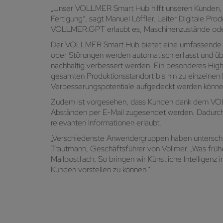
„Unser VOLLMER Smart Hub hilft unseren Kunden, ihr
Fertigung“, sagt Manuel Löffler, Leiter Digitale Pr
VOLLMER.GPT erlaubt es, Maschinenzustände oder Ke
Der VOLLMER Smart Hub bietet eine umfassende Pr
oder Störungen werden automatisch erfasst und übers
nachhaltig verbessert werden. Ein besonderes Hi
gesamten Produktionsstandort bis hin zu einzelnen 
Verbesserungspotentiale aufgedeckt werden könne
Zudem ist vorgesehen, dass Kunden dank dem VOLL
Abständen per E-Mail zugesendet werden. Dadurch l
relevanten Informationen erlaubt.
„Verschiedenste Anwendergruppen haben unterschie
Trautmann, Geschäftsführer von Vollmer. „Was frühe
Mailpostfach. So bringen wir Künstliche Intelligen
Kunden vorstellen zu können.“