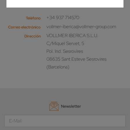
¡Llámenos!
+34 937 714570
Teléfono
vollmer-iberica@vollmer-group.com
Correo electrónico
VOLLMER IBERICA S.L.U.
Dirección
C/Miquel Servet, 5
Pol. Ind. Sesrovires
08635 Sant Esteve Sesrovires
(Barcelona)
Newsletter