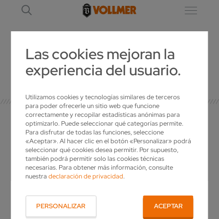
Las cookies mejoran la
experiencia del usuario.
DETALLE
Utilizamos cookies y tecnologías similares de terceros
para poder ofrecerle un sitio web que funcione
correctamente y recopilar estadísticas anónimas para
optimizarlo. Puede seleccionar qué categorías permite.
Para disfrutar de todas las funciones, seleccione
«Aceptar». Al hacer clic en el botón «Personalizar» podrá
SU PERSONA DE
seleccionar qué cookies desea permitir. Por supuesto,
también podrá permitir solo las cookies técnicas
CONTACTO
necesarias. Para obtener más información, consulte
nuestra
declaración de privacidad
.
¿Tiene alguna pregunta para VOLLMER? ¿Le
gustaría tener más información sobre nuestros
PERSONALIZAR
ACEPTAR
productos o desea una oferta individual?