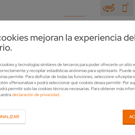
NOTICIAS & FERIAS
EMPRESA
CONTACTO
cookies mejoran la experiencia de
rio.
 cookies y tecnologías similares de terceros para poder ofrecerle un sitio
orrectamente y recopilar estadísticas anónimas para optimizarlo. Puede s
rías permite. Para disfrutar de todas las funciones, seleccione «Aceptar»
 botón «Personalizar» podrá seleccionar qué cookies desea permitir. Por s
drá permitir solo las cookies técnicas necesarias. Para obtener más info
nuestra
declaración de privacidad
.
SU PERSONA DE CONTACTO
ONALIZAR
AC
¿Tiene alguna pregunta para VOLLMER? ¿Le gustaría tener
más información sobre nuestros productos o desea una
oferta individual? ¡Llámenos!