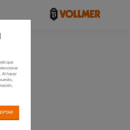
l
 web que
eleccionar
. Al hacer
upuesto,
rmación,
EPTAR