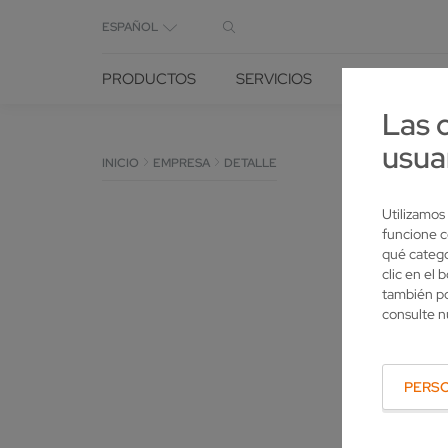
ESPAÑOL
PRODUCTOS
SERVICIOS
SOLUCIONES
Las 
usua
INICIO
EMPRESA
DETALLE
Utilizamos
funcione c
qué catego
clic en el
también po
consulte 
PERS