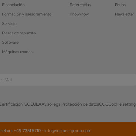
Financiación
Referencias
Ferias
Formación y asesoramiento
Know-how
Newsletter
Servicio
Piezas de repuesto
Software
Máquinas usadas
Certificación ISO
EULA
Aviso legal
Protección de datos
CGC
Cookie setting
efon: +49 7351 5710 -
info@vollmer-group.com