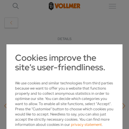
DETAILS
Cookies improve the
VOLLMER SCHNÜRT PKD-PAKET FÜR
site's user-friendliness.
MEHR PERFORMANCE
2019-02-19
We use cookies and similar technologies from third parties
because we want to offer you a website that functions
properly and to collect anonymous statistics in order to
optimise our site. You can decide which categories you
want to allow. To enable all site functions, select "Accept".
Press the "Customise" button to choose which cookies you
would like to accept. Needless to say, you can also just
accept the strictly necessary cookies. You can find more
information about cookies in our
privacy statement
.