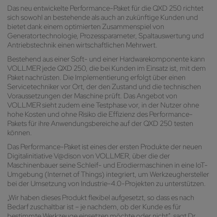
Das neu entwickelte Performance-Paket für die QXD 250 richtet
sich sowohl an bestehende als auch an zukünftige Kunden und
bietet dank einem optimierten Zusammenspiel von
Generatortechnologie, Prozessparameter, Spaltauswertung und
Antriebstechnik einen wirtschaftlichen Mehrwert.
Bestehend aus einer Soft- und einer Hardwarekomponente kann
VOLLMER jede QXD 250, die bei Kunden im Einsatz ist, mit dem
Paket nachrüsten. Die Implementierung erfolgt über einen
Servicetechniker vor Ort, der den Zustand und die technischen
Voraussetzungen der Maschine prüft. Das Angebot von
VOLLMER sieht zudem eine Testphase vor, in der Nutzer ohne
hohe Kosten und ohne Risiko die Effizienz des Performance-
Pakets für ihre Anwendungsbereiche auf der QXD 250 testen
können.
Das Performance-Paket ist eines der ersten Produkte der neuen
Digitalinitiative V@dison von VOLLMER, über die der
Maschinenbauer seine Schleif- und Erodiermaschinen in eine IoT-
Umgebung (Internet of Things) integriert, um Werkzeughersteller
bei der Umsetzung von Industrie-4.0-Projekten zu unterstützen.
„Wir haben dieses Produkt flexibel aufgesetzt, so dass es nach
Bedarf zuschaltbar ist – je nachdem, ob der Kunde es für
bestimmte Werkzeuge einsetzen möchte oder nicht“, sagt Dr.