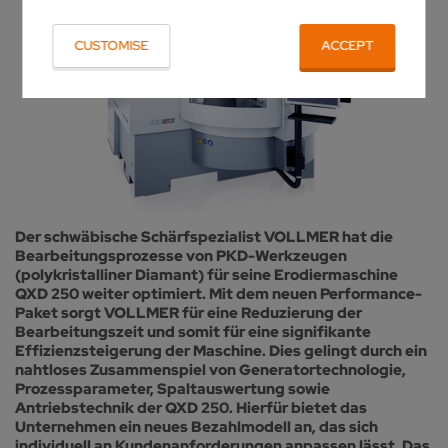
CUSTOMISE
ACCEPT
Der schwäbische Schärfspezialist VOLLMER hat die
Bearbeitungsprozesse von PKD-Werkzeugen
(polykristalliner Diamant) für seine Erodiermaschine
QXD 250 weiter optimiert. Mit dem neuen Performance-
Paket sorgt VOLLMER für eine Reduzierung der
Bearbeitungszeit und somit für eine signifikante
Effizienzsteigerung der Maschine. Dies gelingt durch ein
nahtloses Zusammenspiel von Generatortechnologie,
Prozessparameter, Spaltauswertung sowie
Antriebstechnik der QXD 250. Hierfür bietet das
Unternehmen ein neues Bezahlmodell an, das sich
individuell an Kundenanforderungen anpassen lässt. Das