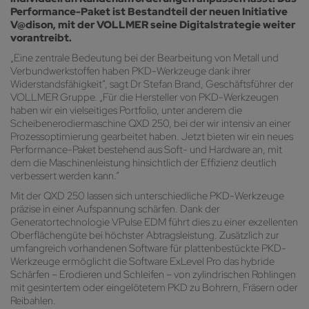
Performance-Paket ist Bestandteil der neuen Initiative
V@dison, mit der VOLLMER seine Digitalstrategie weiter
vorantreibt.
„Eine zentrale Bedeutung bei der Bearbeitung von Metall und
Verbundwerkstoffen haben PKD-Werkzeuge dank ihrer
Widerstandsfähigkeit“, sagt Dr Stefan Brand, Geschäftsführer der
VOLLMER Gruppe. „Für die Hersteller von PKD-Werkzeugen
haben wir ein vielseitiges Portfolio, unter anderem die
Scheibenerodiermaschine QXD 250, bei der wir intensiv an einer
Prozessoptimierung gearbeitet haben. Jetzt bieten wir ein neues
Performance-Paket bestehend aus Soft- und Hardware an, mit
dem die Maschinenleistung hinsichtlich der Effizienz deutlich
verbessert werden kann.“
Mit der QXD 250 lassen sich unterschiedliche PKD-Werkzeuge
präzise in einer Aufspannung schärfen. Dank der
Generatortechnologie VPulse EDM führt dies zu einer exzellenten
Oberflächengüte bei höchster Abtragsleistung. Zusätzlich zur
umfangreich vorhandenen Software für plattenbestückte PKD-
Werkzeuge ermöglicht die Software ExLevel Pro das hybride
Schärfen – Erodieren und Schleifen – von zylindrischen Rohlingen
mit gesintertem oder eingelötetem PKD zu Bohrern, Fräsern oder
Reibahlen.