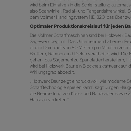
wird beim Einfahren in die Schleifstellung automa
also Spanwinkel, Radial- und Tangentialfreiwinkel, 
dem Vollmer Handlingsystem ND 320, das über zwei 
Optimaler Produktionskreislauf für jeden
Die Vollmer Schärfmaschinen sind bei Holzwerk Bau
Sägewerk beginnt. Das Unternehmen hat einen Produ
einem Durchlauf von 80 Metern pro Minuten verarbei
Brettern, Rahmen und Dielen verarbeitet wird. Die N
gehen, das Sägemehl zu Spanplattenherstellern, Ho
wird bei Holzwerk Baur ein Blockheizkraftwerk au
Wirkungsgrad abdeckt.
„Holzwerk Baur zeigt eindrucksvoll, wie moderne Sä
Schärftechnologie spielen kann“, sagt Jürgen Haug
die Bearbeitung von Kreis- und Bandsägen sowie 
Hausbau vertreten.“