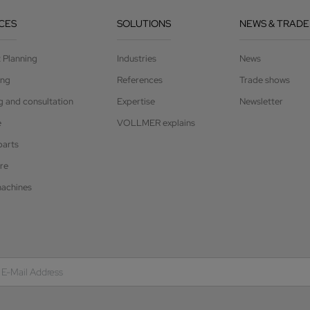
CES
SOLUTIONS
NEWS & TRADE
t Planning
Industries
News
ing
References
Trade shows
g and consultation
Expertise
Newsletter
e
VOLLMER explains
parts
re
achines