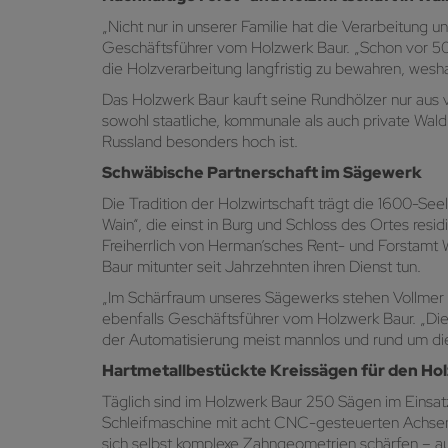
„Nicht nur in unserer Familie hat die Verarbeitung 
Geschäftsführer vom Holzwerk Baur. „Schon vor 500
die Holzverarbeitung langfristig zu bewahren, wesha
Das Holzwerk Baur kauft seine Rundhölzer nur aus v
sowohl staatliche, kommunale als auch private Wald
Russland besonders hoch ist.
Schwäbische Partnerschaft im Sägewerk
Die Tradition der Holzwirtschaft trägt die 1600-S
Wain“, die einst in Burg und Schloss des Ortes resid
Freiherrlich von Herman’sches Rent- und Forstamt
Baur mitunter seit Jahrzehnten ihren Dienst tun.
„Im Schärfraum unseres Sägewerks stehen Vollmer S
ebenfalls Geschäftsführer vom Holzwerk Baur. „Die 
der Automatisierung meist mannlos und rund um die 
Hartmetallbestückte Kreissägen für den Hol
Täglich sind im Holzwerk Baur 250 Sägen im Einsat
Schleifmaschine mit acht CNC-gesteuerten Achsen u
sich selbst komplexe Zahngeometrien schärfen – au