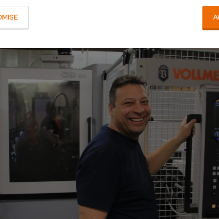
OMISE
A