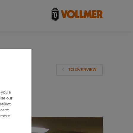
TO OVERVIEW
 you a
ise our
 select
ccept.
d more