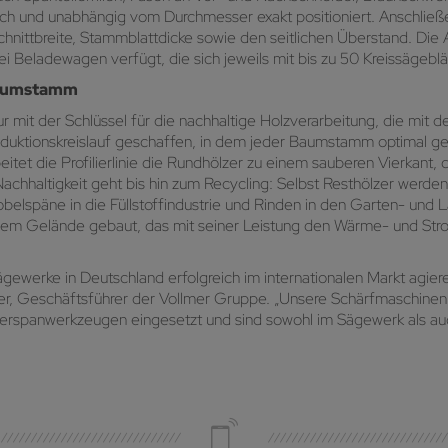
tisch und unabhängig vom Durchmesser exakt positioniert. Anschlie
Schnittbreite, Stammblattdicke sowie den seitlichen Überstand. Die
Beladewagen verfügt, die sich jeweils mit bis zu 50 Kreissägeblä
 Baumstamm
r mit der Schlüssel für die nachhaltige Holzverarbeitung, die mi
ktionskreislauf geschaffen, in dem jeder Baumstamm optimal genut
tet die Profilierlinie die Rundhölzer zu einem sauberen Vierkant, 
achhaltigkeit geht bis hin zum Recycling: Selbst Resthölzer werden
belspäne in die Füllstoffindustrie und Rinden in den Garten- und 
f dem Gelände gebaut, das mit seiner Leistung den Wärme- und S
gewerke in Deutschland erfolgreich im internationalen Markt agie
er, Geschäftsführer der Vollmer Gruppe. „Unsere Schärfmaschinen 
Zerspanwerkzeugen eingesetzt und sind sowohl im Sägewerk als 