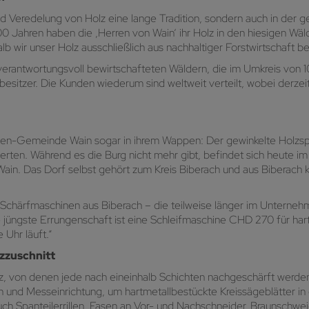
und Veredelung von Holz eine lange Tradition, sondern auch in der 
 Jahren haben die ,Herren von Wain‘ ihr Holz in den hiesigen Wäl
lb wir unser Holz ausschließlich aus nachhaltiger Forstwirtschaft b
erantwortungsvoll bewirtschafteten Wäldern, die im Umkreis von 1
besitzer. Die Kunden wiederum sind weltweit verteilt, wobei derzei
eelen-Gemeinde Wain sogar in ihrem Wappen: Der gewinkelte Holzs
ierten. Während es die Burg nicht mehr gibt, befindet sich heute im
 Wain. Das Dorf selbst gehört zum Kreis Biberach und aus Biberac
chärfmaschinen aus Biberach – die teilweise länger im Unternehme
jüngste Errungenschaft ist eine Schleifmaschine CHD 270 für hartm
Uhr läuft.“
zzuschnitt
z, von denen jede nach eineinhalb Schichten nachgeschärft werde
nd Messeinrichtung, um hartmetallbestückte Kreissägeblätter in e
ch Spanteilerrillen, Fasen an Vor- und Nachschneider, Braunschwei