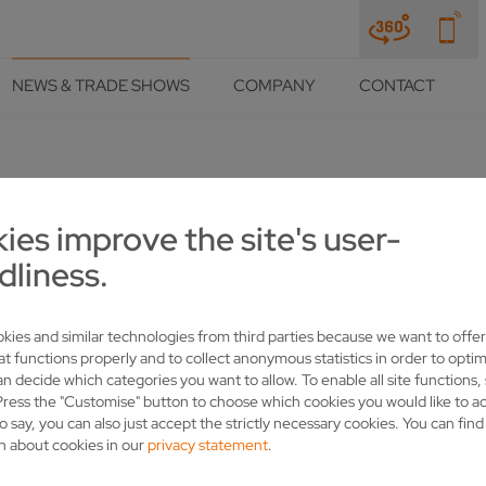
NEWS & TRADE SHOWS
COMPANY
CONTACT
ies improve the site's user-
ABEN-POWER FÜR DIE
dliness.
kies and similar technologies from third parties because we want to offer
at functions properly and to collect anonymous statistics in order to optim
an decide which categories you want to allow. To enable all site functions,
Press the "Customise" button to choose which cookies you would like to a
o say, you can also just accept the strictly necessary cookies. You can fin
n about cookies in our
privacy statement
.