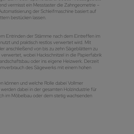
ßend vermisst ein Messtaster die Zahngeometrie –
 Automatisierung der Schleifmaschine basiert auf
ttern bestücken lassen.
t dem Entrinden der Stämme nach dem Eintreffen im
zt und praktisch restlos verwertet wird. Mit
der anschließend von bis zu zehn Sägeblättern zu
 verwertet, wobei Hackschnitzel in die Papierfabrik
Landschaftsbau oder ins eigene Heizwerk. Derzeit
tromverbrauch des Sägewerks mit einem hohen
ren können und welche Rolle dabei Vollmer
werden dabei in der gesamten Holzindustrie für
auch im Möbelbau oder dem stetig wachsenden