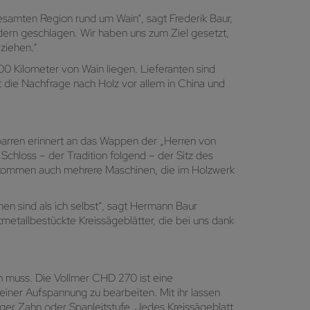
gesamten Region rund um Wain“, sagt Frederik Baur,
dern geschlagen. Wir haben uns zum Ziel gesetzt,
eziehen.“
00 Kilometer von Wain liegen. Lieferanten sind
t die Nachfrage nach Holz vor allem in China und
parren erinnert an das Wappen der „Herren von
 Schloss – der Tradition folgend – der Sitz des
h kommen auch mehrere Maschinen, die im Holzwerk
n sind als ich selbst“, sagt Hermann Baur
etallbestückte Kreissägeblätter, die bei uns dank
n muss. Die Vollmer CHD 270 ist eine
iner Aufspannung zu bearbeiten. Mit ihr lassen
ger Zahn oder Spanleitstufe. Jedes Kreissägeblatt