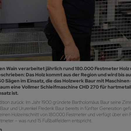
 Wain verarbeitet jährlich rund 180.000 Festmeter Holz 
chrieben: Das Holz kommt aus der Region und wird bis auf
250 Sägen im Einsatz, die das Holzwerk Baur mit Maschinen
aum eine Vollmer Schleifmaschine CHD 270 für hartmetall
satz ist.
radition zurück: Im Jahr 1900 gründete Bartholomäus Baur seine Zi
r und Ururenkel Frederik Baur bereits in fünfter Generation gefüh
k einen Holzeinschnitt von 180.000 Festmeter und verfügt über ein
tmeter – was rund 15 Fußballfeldern entspricht.
n