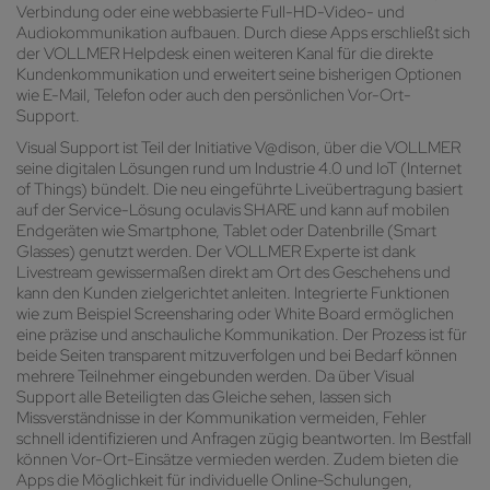
Verbindung oder eine webbasierte Full-HD-Video- und
Audiokommunikation aufbauen. Durch diese Apps erschließt sich
der VOLLMER Helpdesk einen weiteren Kanal für die direkte
Kundenkommunikation und erweitert seine bisherigen Optionen
wie E-Mail, Telefon oder auch den persönlichen Vor-Ort-
Support.
Visual Support ist Teil der Initiative V@dison, über die VOLLMER
seine digitalen Lösungen rund um Industrie 4.0 und IoT (Internet
of Things) bündelt. Die neu eingeführte Liveübertragung basiert
auf der Service-Lösung oculavis SHARE und kann auf mobilen
Endgeräten wie Smartphone, Tablet oder Datenbrille (Smart
Glasses) genutzt werden. Der VOLLMER Experte ist dank
Livestream gewissermaßen direkt am Ort des Geschehens und
kann den Kunden zielgerichtet anleiten. Integrierte Funktionen
wie zum Beispiel Screensharing oder White Board ermöglichen
eine präzise und anschauliche Kommunikation. Der Prozess ist für
beide Seiten transparent mitzuverfolgen und bei Bedarf können
mehrere Teilnehmer eingebunden werden. Da über Visual
Support alle Beteiligten das Gleiche sehen, lassen sich
Missverständnisse in der Kommunikation vermeiden, Fehler
schnell identifizieren und Anfragen zügig beantworten. Im Bestfall
können Vor-Ort-Einsätze vermieden werden. Zudem bieten die
Apps die Möglichkeit für individuelle Online-Schulungen,