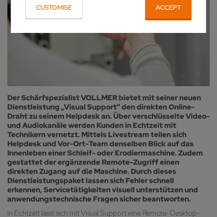
CUSTOMISE
ACCEPT
Der Schärfspezialist VOLLMER bietet mit seiner neuen
Dienstleistung „Visual Support“ den direkten Online-
Draht zu seinem Helpdesk an. Über verschlüsselte Video-
und Audiokanäle werden Kunden in Echtzeit mit
Technikern vernetzt. Mittels Livestream teilen sich
Helpdesk und Vor-Ort-Team denselben Blick auf das
Innenleben einer Schleif- oder Erodiermaschine. Zudem
gestattet der ergänzende Remote-Zugriff einen
direkten Zugang auf die Maschine. Durch dieses
Dienstleistungspaket lassen sich Fehler schnell
erkennen, Servicetätigkeiten visuell unterstützen und
anwendungstechnische Fragen sicher beantworten.
In Echtzeit lässt sich mit Visual Support eine Remote-Desktop-