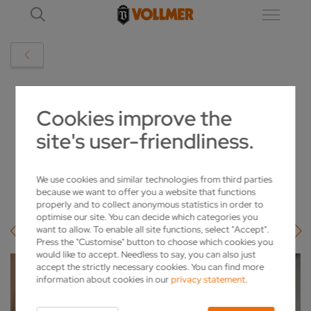
DETAIL
Cookies improve the
site's user-friendliness.
VOLLMER STARTET VISUAL SUPPORT
2020-03-31
We use cookies and similar technologies from third parties
because we want to offer you a website that functions
properly and to collect anonymous statistics in order to
optimise our site. You can decide which categories you
want to allow. To enable all site functions, select "Accept".
Press the "Customise" button to choose which cookies you
would like to accept. Needless to say, you can also just
accept the strictly necessary cookies. You can find more
information about cookies in our
privacy statement
.