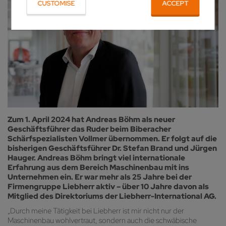
CUSTOMISE
ACCEPT
Zum 1. April 2024 hat Andreas Böhm als neuer
Geschäftsführer das Ruder beim Biberacher
Schärfspezialisten Vollmer übernommen. Er folgt auf die
bisherigen Geschäftsführer Dr. Stefan Brand und Jürgen
Hauger. Andreas Böhm bringt viel internationale
Erfahrung aus dem Bereich Maschinenbau mit ins
Unternehmen ein. Er war mehr als 25 Jahre bei der
Firmengruppe Liebherr aktiv – über 10 Jahre davon als
Mitglied des Direktoriums der Liebherr-International AG.
„Durch meine Tätigkeit bei Liebherr ist mir nicht nur der
Maschinenbau wohlvertraut, sondern auch die schwäbische