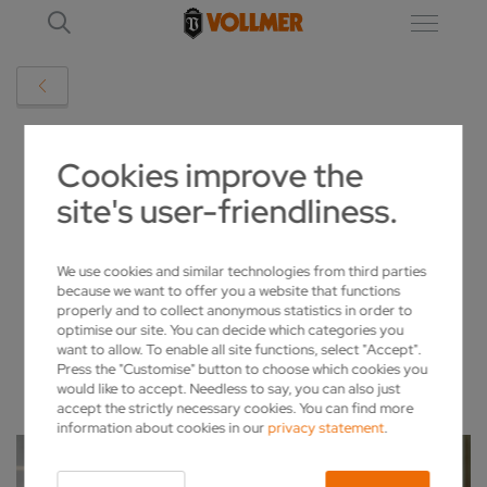
DETAIL
Cookies improve the
site's user-friendliness.
ANDREAS BÖHM IST NEUER
GESCHÄFTSFÜHRER VON VOLLMER
We use cookies and similar technologies from third parties
because we want to offer you a website that functions
2024-04-16
properly and to collect anonymous statistics in order to
optimise our site. You can decide which categories you
want to allow. To enable all site functions, select "Accept".
Press the "Customise" button to choose which cookies you
would like to accept. Needless to say, you can also just
accept the strictly necessary cookies. You can find more
information about cookies in our
privacy statement
.