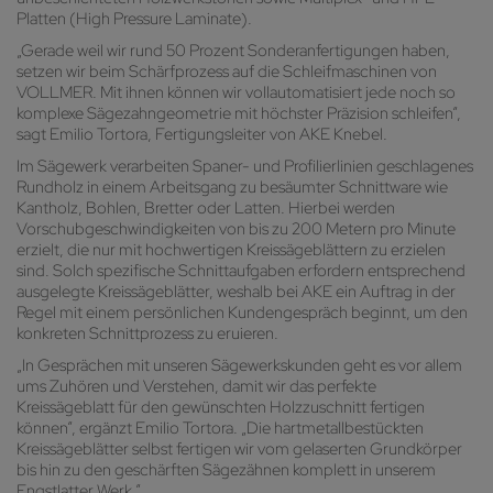
Platten (High Pressure Laminate).
„Gerade weil wir rund 50 Prozent Sonderanfertigungen haben,
setzen wir beim Schärfprozess auf die Schleifmaschinen von
VOLLMER. Mit ihnen können wir vollautomatisiert jede noch so
komplexe Sägezahngeometrie mit höchster Präzision schleifen“,
sagt Emilio Tortora, Fertigungsleiter von AKE Knebel.
Im Sägewerk verarbeiten Spaner- und Profilierlinien geschlagenes
Rundholz in einem Arbeitsgang zu besäumter Schnittware wie
Kantholz, Bohlen, Bretter oder Latten. Hierbei werden
Vorschubgeschwindigkeiten von bis zu 200 Metern pro Minute
erzielt, die nur mit hochwertigen Kreissägeblättern zu erzielen
sind. Solch spezifische Schnittaufgaben erfordern entsprechend
ausgelegte Kreissägeblätter, weshalb bei AKE ein Auftrag in der
Regel mit einem persönlichen Kundengespräch beginnt, um den
konkreten Schnittprozess zu eruieren.
„In Gesprächen mit unseren Sägewerkskunden geht es vor allem
ums Zuhören und Verstehen, damit wir das perfekte
Kreissägeblatt für den gewünschten Holzzuschnitt fertigen
können“, ergänzt Emilio Tortora. „Die hartmetallbestückten
Kreissägeblätter selbst fertigen wir vom gelaserten Grundkörper
bis hin zu den geschärften Sägezähnen komplett in unserem
Engstlatter Werk.“