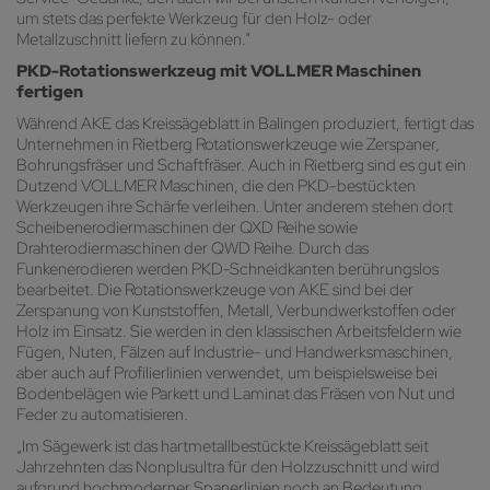
um stets das perfekte Werkzeug für den Holz- oder
Metallzuschnitt liefern zu können.“
PKD-Rotationswerkzeug mit VOLLMER Maschinen
fertigen
Während AKE das Kreissägeblatt in Balingen produziert, fertigt das
Unternehmen in Rietberg Rotationswerkzeuge wie Zerspaner,
Bohrungsfräser und Schaftfräser. Auch in Rietberg sind es gut ein
Dutzend VOLLMER Maschinen, die den PKD-bestückten
Werkzeugen ihre Schärfe verleihen. Unter anderem stehen dort
Scheibenerodiermaschinen der QXD Reihe sowie
Drahterodiermaschinen der QWD Reihe. Durch das
Funkenerodieren werden PKD-Schneidkanten berührungslos
bearbeitet. Die Rotationswerkzeuge von AKE sind bei der
Zerspanung von Kunststoffen, Metall, Verbundwerkstoffen oder
Holz im Einsatz. Sie werden in den klassischen Arbeitsfeldern wie
Fügen, Nuten, Fälzen auf Industrie- und Handwerksmaschinen,
aber auch auf Profilierlinien verwendet, um beispielsweise bei
Bodenbelägen wie Parkett und Laminat das Fräsen von Nut und
Feder zu automatisieren.
„Im Sägewerk ist das hartmetallbestückte Kreissägeblatt seit
Jahrzehnten das Nonplusultra für den Holzzuschnitt und wird
aufgrund hochmoderner Spanerlinien noch an Bedeutung