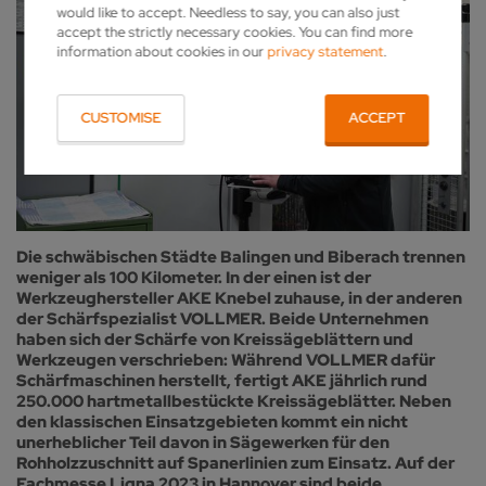
would like to accept. Needless to say, you can also just
accept the strictly necessary cookies. You can find more
information about cookies in our
privacy statement
.
CUSTOMISE
ACCEPT
Die schwäbischen Städte Balingen und Biberach trennen
weniger als 100 Kilometer. In der einen ist der
Werkzeughersteller AKE Knebel zuhause, in der anderen
der Schärfspezialist VOLLMER. Beide Unternehmen
haben sich der Schärfe von Kreissägeblättern und
Werkzeugen verschrieben: Während VOLLMER dafür
Schärfmaschinen herstellt, fertigt AKE jährlich rund
250.000 hartmetallbestückte Kreissägeblätter. Neben
den klassischen Einsatzgebieten kommt ein nicht
unerheblicher Teil davon in Sägewerken für den
Rohholzzuschnitt auf Spanerlinien zum Einsatz. Auf der
Fachmesse Ligna 2023 in Hannover sind beide