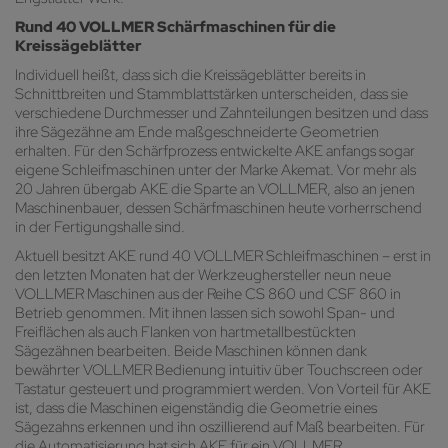
Rund 40 VOLLMER Schärfmaschinen für die
Kreissägeblätter
Individuell heißt, dass sich die Kreissägeblätter bereits in
Schnittbreiten und Stammblattstärken unterscheiden, dass sie
verschiedene Durchmesser und Zahnteilungen besitzen und dass
ihre Sägezähne am Ende maßgeschneiderte Geometrien
erhalten. Für den Schärfprozess entwickelte AKE anfangs sogar
eigene Schleifmaschinen unter der Marke Akemat. Vor mehr als
20 Jahren übergab AKE die Sparte an VOLLMER, also an jenen
Maschinenbauer, dessen Schärfmaschinen heute vorherrschend
in der Fertigungshalle sind.
Aktuell besitzt AKE rund 40 VOLLMER Schleifmaschinen – erst in
den letzten Monaten hat der Werkzeughersteller neun neue
VOLLMER Maschinen aus der Reihe CS 860 und CSF 860 in
Betrieb genommen. Mit ihnen lassen sich sowohl Span- und
Freiflächen als auch Flanken von hartmetallbestückten
Sägezähnen bearbeiten. Beide Maschinen können dank
bewährter VOLLMER Bedienung intuitiv über Touchscreen oder
Tastatur gesteuert und programmiert werden. Von Vorteil für AKE
ist, dass die Maschinen eigenständig die Geometrie eines
Sägezahns erkennen und ihn oszillierend auf Maß bearbeiten. Für
die Automatisierung hat sich AKE für ein VOLLMER