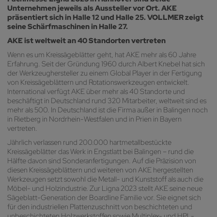
Unternehmen jeweils als Aussteller vor Ort. AKE
präsentiert sich in Halle 12 und Halle 25. VOLLMER zeigt
seine Schärfmaschinen in Halle 27.
AKE ist weltweit an 40 Standorten vertreten
Wenn es um Kreissägeblätter geht, hat AKE mehr als 60 Jahre
Erfahrung. Seit der Gründung 1960 durch Albert Knebel hat sich
der Werkzeughersteller zu einem Global Player in der Fertigung
von Kreissägeblättern und Rotationswerkzeugen entwickelt.
International verfügt AKE über mehr als 40 Standorte und
beschäftigt in Deutschland rund 320 Mitarbeiter, weltweit sind es
mehr als 500. In Deutschland ist die Firma außer in Balingen noch
in Rietberg in Nordrhein-Westfalen und in Prien in Bayern
vertreten.
Jährlich verlassen rund 200.000 hartmetallbestückte
Kreissägeblätter das Werk in Engstlatt bei Balingen – rund die
Hälfte davon sind Sonderanfertigungen. Auf die Präzision von
diesen Kreissägeblättern und weiteren von AKE hergestellten
Werkzeugen setzt sowohl die Metall- und Kunststoff als auch die
Möbel- und Holzindustrie. Zur Ligna 2023 stellt AKE seine neue
Sägeblatt-Generation der Boardline Familie vor. Sie eignet sich
für den industriellen Plattenzuschnitt von beschichteten und
unbeschichteten Holzwerkstoffen sowie Multiplex- und HPL-