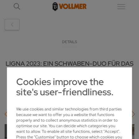
DETAILS
LIGNA 2023: EIN SCHWABEN-DUO FÜR DAS
PERFEKTE KREISSÄGEBLATT
Cookies improve the
2023-02-16
site's user-friendliness.
We use cookies and similar technologies from third parties
because we want to offer you a website that functions
properly and to collect anonymous statistics in order to
optimise our site. You can decide which categories you
want to allow. To enable all site functions, select "Accept".
Press the "Customise" button to choose which cookies you