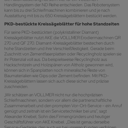
Handlingsystem der ND Reihe entschieden. Das Robotersystem
kann bis zu drei Schleifmaschinen kombinieren und je nach
Ausstattung mit bis zu 650 Kreissägeblättern bestückt werden.
PKD-bestückte Kreissägeblätter für hohe Standzeiten
Für seine PKD-bestückten (polykristalliner Diamant)
Kreissägeblätter nutzt AKE die VOLLMER Erodiermaschinen QR
270 und QF 270. Diamant-Kreissägeblätter bestechen durch
hohe Standzeiten und ihre Verschleißfestigkeit. Gerade beim
Zuschnitt von Zementfaserplatten oder Recyclingholz spielen sie
ihr Potenzial voll aus. Da beispielsweise Recyclingholz aus
Hackschnitzeln und Holzspänen von Altholz gewonnen wird,
können sich in Spanplatten noch mineralische Reste von
Baumaterialien wie Gips oder Zement befinden. Mit PKD-
Kreissägeblättern lassen sich auch diese sicher und präzise
zuschneiden.
„Wir schätzen an VOLLMER nicht nur die hochpräzisen
Schleifmaschinen, sondern vor allem die partnerschaftliche
Zusammenarbeit und den prompten Vor-Ort-Service – ein Anruf
genügt und zeitnah ist ein Servicetechniker bei uns“, sagt
Alexander Knebel, Sohn des Firmengründers und heutiger
Geschäftsführer von AKE Knebel. „Dies ist genau derselbe
Service-Gedanke, den auch wir bei unseren Kunden verfolgen,