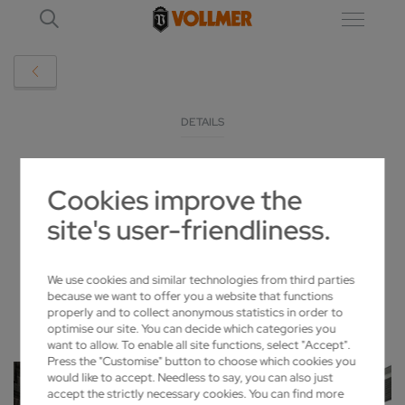
DETAILS
EMO 2021: VOLLMER ZEIGT IN MAILAND
Cookies improve the
NEUE MASCHINEN
site's user-friendliness.
2021-07-26
We use cookies and similar technologies from third parties
because we want to offer you a website that functions
properly and to collect anonymous statistics in order to
optimise our site. You can decide which categories you
want to allow. To enable all site functions, select "Accept".
Press the "Customise" button to choose which cookies you
would like to accept. Needless to say, you can also just
accept the strictly necessary cookies. You can find more