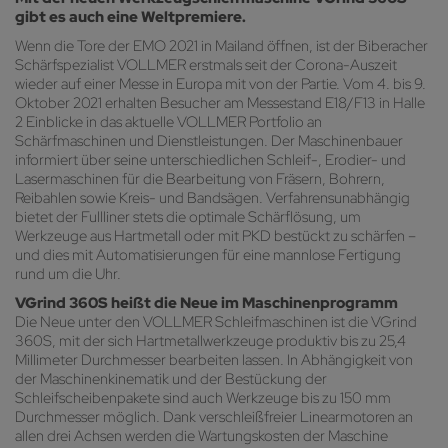
gibt es auch eine Weltpremiere.
Wenn die Tore der EMO 2021 in Mailand öffnen, ist der Biberacher
Schärfspezialist VOLLMER erstmals seit der Corona-Auszeit
wieder auf einer Messe in Europa mit von der Partie. Vom 4. bis 9.
Oktober 2021 erhalten Besucher am Messestand E18/F13 in Halle
2 Einblicke in das aktuelle VOLLMER Portfolio an
Schärfmaschinen und Dienstleistungen. Der Maschinenbauer
informiert über seine unterschiedlichen Schleif-, Erodier- und
Lasermaschinen für die Bearbeitung von Fräsern, Bohrern,
Reibahlen sowie Kreis- und Bandsägen. Verfahrensunabhängig
bietet der Fullliner stets die optimale Schärflösung, um
Werkzeuge aus Hartmetall oder mit PKD bestückt zu schärfen –
und dies mit Automatisierungen für eine mannlose Fertigung
rund um die Uhr.
VGrind 360S heißt die Neue im Maschinenprogramm
Die Neue unter den VOLLMER Schleifmaschinen ist die VGrind
360S, mit der sich Hartmetallwerkzeuge produktiv bis zu 25,4
Millimeter Durchmesser bearbeiten lassen. In Abhängigkeit von
der Maschinenkinematik und der Bestückung der
Schleifscheibenpakete sind auch Werkzeuge bis zu 150 mm
Durchmesser möglich. Dank verschleißfreier Linearmotoren an
allen drei Achsen werden die Wartungskosten der Maschine