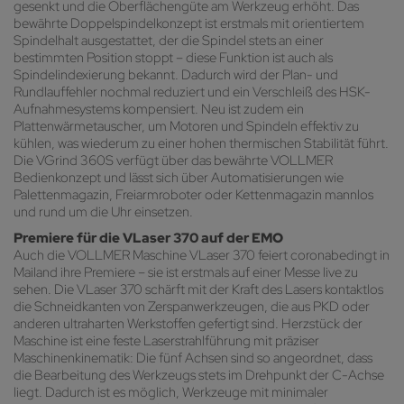
gesenkt und die Oberflächengüte am Werkzeug erhöht. Das
bewährte Doppelspindelkonzept ist erstmals mit orientiertem
Spindelhalt ausgestattet, der die Spindel stets an einer
bestimmten Position stoppt – diese Funktion ist auch als
Spindelindexierung bekannt. Dadurch wird der Plan- und
Rundlauffehler nochmal reduziert und ein Verschleiß des HSK-
Aufnahmesystems kompensiert. Neu ist zudem ein
Plattenwärmetauscher, um Motoren und Spindeln effektiv zu
kühlen, was wiederum zu einer hohen thermischen Stabilität führt.
Die VGrind 360S verfügt über das bewährte VOLLMER
Bedienkonzept und lässt sich über Automatisierungen wie
Palettenmagazin, Freiarmroboter oder Kettenmagazin mannlos
und rund um die Uhr einsetzen.
Premiere für die VLaser 370 auf der EMO
Auch die VOLLMER Maschine VLaser 370 feiert coronabedingt in
Mailand ihre Premiere – sie ist erstmals auf einer Messe live zu
sehen. Die VLaser 370 schärft mit der Kraft des Lasers kontaktlos
die Schneidkanten von Zerspanwerkzeugen, die aus PKD oder
anderen ultraharten Werkstoffen gefertigt sind. Herzstück der
Maschine ist eine feste Laserstrahlführung mit präziser
Maschinenkinematik: Die fünf Achsen sind so angeordnet, dass
die Bearbeitung des Werkzeugs stets im Drehpunkt der C-Achse
liegt. Dadurch ist es möglich, Werkzeuge mit minimaler