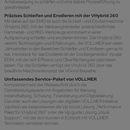
Achsbewegung zu schärfen und eine stabile Prozessführung zu
gewährleisten.
Präzises Schleifen und Erodieren mit der VHybrid 260
Mit dabei auf der EMO ist auch die Schleif- und Erodiermaschine
VHybrid 260, mit der Werkzeughersteller unterschiedlichste
Hartmetall- und PKD-Werkzeuge kombiniert in einer
Aufspannung schleifen und erodieren können. Die VHybrid 260
vereint Technologien und Erfahrungen, die VOLLMER seit vielen
Jahrzehnten in den Bereichen Schleifen und Erodieren gemacht
hat. Herzstück für das Erodieren ist der Erodiergenerator Vpulse
EDM, mit der sich Effizienz und Oberflächengüte optimieren
lassen. Für das Schleifen verfügt die VHybrid 260 über das
bewährte Maschinenkonzept der VGrind Baureihe.
Umfassendes Service-Paket von VOLLMER
Komplettiert wird der Messeauftritt durch die
Dienstleistungssparte mit Angeboten für Wartung,
Instandhaltung, Schulung, Finanzierung und Digitalisierung.
Darunter auch die Lösungen der digitalen VOLLMER Initiative
V@dison wie beispielsweise die V@ boost Lösung „Performance
Paket für VHybrid 260“ oder die V@ guide Lösung „Visual
Support“, mit der sich Kunden in Echtzeit mit VOLLMER
Technikern vernetzen können.