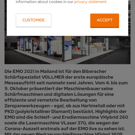
information about cookies in our
privacy statement
.
CUSTOMISE
ACCEPT
Die EMO 2021 in Mailand ist für den Biberacher
Schärfspezialist VOLLMER der erste europäische
Messeauftritt seit nunmehr zwei Jahren. Vom 4. bis zum
9. Oktober präsentiert der Maschinenbauer seine
Schärfmaschinen und digitalen Lösungen für eine
effiziente und vernetzte Bearbeitung von
Zerspanwerkzeugen – egal, ob aus Hartmetall oder mit
PKD (polykristalliner Diamant) bestückt. Highlights der
EMO sind die Schleif- und Erodiermaschine VHybrid 260
sowie die Lasermaschine VLaser 370, die wegen der
Corona-Auszeit erstmals auf der EMO live zu sehen ist.
Mit der neuen Werkzeugschleifmaschine VGrind 360S