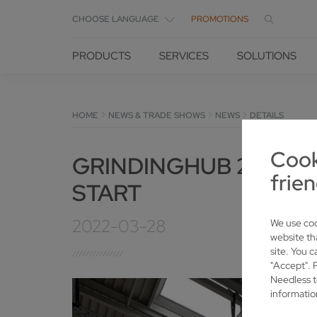
CHOOSE LANGUAGE
PROMOTIONS
PRODUCTS
SERVICES
SOLUTIONS
HOME
NEWS & TRADE SHOWS
NEWS
DETAILS
Cook
GRINDINGHUB 2022: V
frien
START
2022-03-28
We use coo
website th
site. You c
"Accept". 
Needless t
informatio