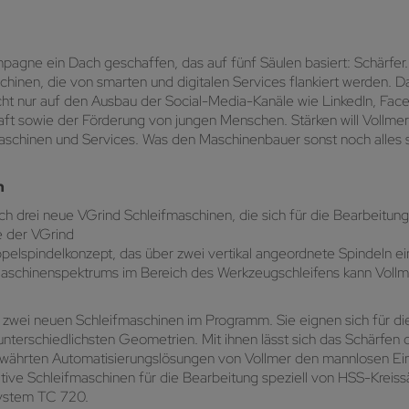
pagne ein Dach geschaffen, das auf fünf Säulen basiert: Schärfer. 
chinen, die von smarten und digitalen Services flankiert werden. D
nicht nur auf den Ausbau der Social-Media-Kanäle wie LinkedIn, Fa
ft sowie der Förderung von jungen Menschen. Stärken will Vollme
 Maschinen und Services. Was den Maschinenbauer sonst noch alle
n
ch drei neue VGrind Schleifmaschinen, die sich für die Bearbeitu
e der VGrind
ppelspindelkonzept, das über zwei vertikal angeordnete Spindeln e
aschinenspektrums im Bereich des Werkzeugschleifens kann Vollmer
er zwei neuen Schleifmaschinen im Programm. Sie eignen sich für d
nterschiedlichsten Geometrien. Mit ihnen lässt sich das Schärfen
ewährten Automatisierungslösungen von Vollmer den mannlosen Eins
tive Schleifmaschinen für die Bearbeitung speziell von HSS-Krei
ystem TC 720.