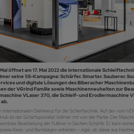
Mal öffnet am 17. Mai 2022 die internationale Schleiftech
llmer seine 5S-Kampagne: Schärfer. Smarter. Sauberer. Soz
ervices und digitale Lösungen des Biberacher Maschinen
en der VGrind Familie sowie Maschinenneuheiten zur Bea
rmaschine VLaser 370, die Schleif- und Erodiermaschine V
 ab.
zum internationalen Drehkreuz für die Schleiftechnik: Auf der vo
b ist der Schärfspezialist Vollmer mit von der Partie. Der Maschin
nnlose Bearbeitung der Fullliner in Sachen Schärfe. Er kann sein
sowie Kreis- und Bandsägen anbieten – egal, ob diese aus Hartmeta