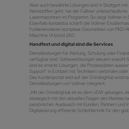
Aber auch bewährte Lösungen sind in Stuttgart mit
Werkstoffen geht, hat der Fullliner unterschiedliche
Lasermaschinen im Programm: So zeigt Vollmer in S
Ebenfalls kontaktlos schärft die Vollmer Erodierm
Funkenerodieren komplexe Geometrien von PKD-Rota
Maschine VHybrid 260.
Handfest und digital sind die Services
Dienstleistungen für Wartung, Schulung oder Finan
verfügbar sind. Softwarelösungen steuern sowohl 
sind es smarte Lösungen, die Prozessdaten auswert
Support“ in Echtzeit mit Technikern verbinden oder
Das Kundenportal wird auf der GrindingHub erstmals 
Dienstleistungen von Vollmer integriert.
„Mit der GrindingHub ist es dem VDW gelungen, eine
strategisch mit den aktuellen Fragen des Marktes b
persönlichen Austausch mit Kunden, Partnern und I
Digitalisierung effiziente Schleiftechnik für den glo