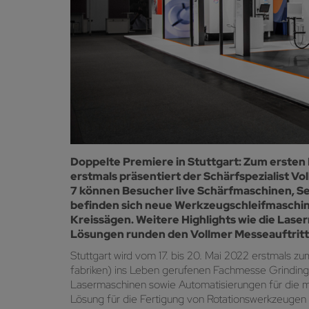
Doppelte Premiere in Stuttgart: Zum ersten 
erstmals präsentiert der Schärfspezialist Vo
7 können Besucher live Schärfmaschinen, S
befinden sich neue Werkzeugschleifmaschin
Kreissägen. Weitere Highlights wie die Lase
Lösungen runden den Vollmer Messeauftritt
Stuttgart wird vom 17. bis 20. Mai 2022 erstmals 
fabriken) ins Leben gerufenen Fachmesse GrindingHu
Lasermaschinen sowie Automatisierungen für die ma
Lösung für die Fertigung von Rotationswerkzeugen 