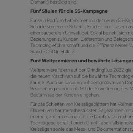
Diamant) bestückt sind.
Fünf Säulen für die 5S-Kampagne
Für sein Portfolio hat Vollmer mit der neuen 5S-Kam
Schärfe sorgen die Schleif-, Erodier- und Lasermas
einer saubereren Umwelt bei. Sozial bezieht sich 
Beziehungen zu Kunden, Lieferanten und Belegscha
Technologieführerschaft und die Effizienz seiner
Stand 7C50 in Halle 7.
Fünf Weltpremieren und bewährte Lösunge
Weltpremiere feiern auf der GrindingHub 2022 glei
die neuen Maschinen auf die bewährte Technologi
Familie: Auch sie basieren auf dem innovativen Do
Bearbeitung ermöglicht. Mit der Erweiterung des M
Bedürfnisse der Kunden eingehen.
Für das Schleifen von Kreissägeblättern hat Vollm
Flanken von hartmetallbestückten Sägezähnen mit u
erlernen, zudem ermöglicht die Kombination mit b
Tochtergesellschaft Loroch GmbH ebenfalls innova
Kreissägen sowie das Mess- und Dokumentationss