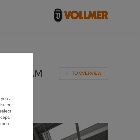
IT 5S AM
TO OVERVIEW
 you a
ise our
 select
ccept.
d more