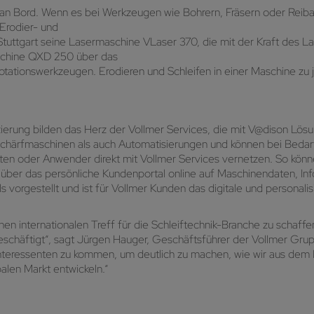
 an Bord. Wenn es bei Werkzeugen wie Bohrern, Fräsern oder Reib
 Erodier- und
tuttgart seine Lasermaschine VLaser 370, die mit der Kraft des La
aschine QXD 250 über das
tionswerkzeugen. Erodieren und Schleifen in einer Maschine zu je
zierung bilden das Herz der Vollmer Services, die mit V@dison Lös
Schärfmaschinen als auch Automatisierungen und können bei Beda
en oder Anwender direkt mit Vollmer Services vernetzen. So könn
 über das persönliche Kundenportal online auf Maschinendaten, Inf
vorgestellt und ist für Vollmer Kunden das digitale und personalis
n internationalen Treff für die Schleiftechnik-Branche zu schaffen
eschäftigt“, sagt Jürgen Hauger, Geschäftsführer der Vollmer Grup
nteressenten zu kommen, um deutlich zu machen, wie wir aus dem M
balen Markt entwickeln.“