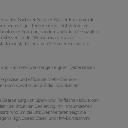
Smarter. Sauberer. Sozialer. Stärker. Für maximale
ank nachhaltiger Technologien trägt Vollmer zu
cebook oder YouTube, sondern auch auf die sozialen
r mit Events oder Webseminaren seine
s stark macht, das erfahren Messe-Besucher am
ng von Hartmetallwerkzeugen eignen. Dabei setzen
ine präzise und effiziente Mehr-Ebenen-
 noch spezifischer auf die individuellen
ie Bearbeitung von Span- und Freiflächen sowie den
 dank der intuitiven Bedienung im Handumdrehen
atz rund um die Uhr. Des Weiteren zeigt die
ssägen (High Speed Steel) und HW-Dünnschnitt-