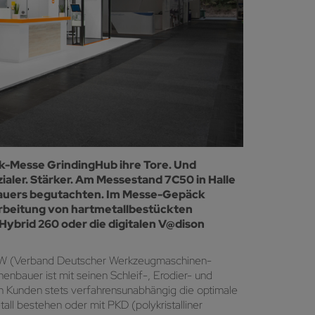
nik-Messe GrindingHub ihre Tore. Und
ialer. Stärker. Am Messestand 7C50 in Halle
bauers begutachten. Im Messe-Gepäck
rbeitung von hartmetallbestückten
Hybrid 260 oder die digitalen V@dison
m VDW (Verband Deutscher Werkzeugmaschinen-
enbauer ist mit seinen Schleif-, Erodier- und
en Kunden stets verfahrensunabhängig die optimale
ll bestehen oder mit PKD (polykristalliner