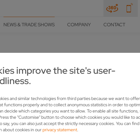
NEWS & TRADE SHOWS
COMPANY
CONTACT
ies improve the site's user-
OLLMER IST IN STUTTGART M
dliness.
kies and similar technologies from third parties because we want to offer
at functions properly and to collect anonymous statistics in order to optim
an decide which categories you want to allow. To enable all site functions,
Press the "Customise" button to choose which cookies you would like to a
o say, you can also just accept the strictly necessary cookies. You can fin
n about cookies in our
privacy statement
.