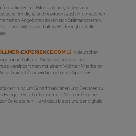
Informationen mit Bildergalerien, Videos und
 Besucher im digitalen Showroom auch Informationen
terteilten Angeboten lassen sich Stillstandszeiten
erhalb von V@dison erhalten Werkzeughersteller
sse.
LLMER-EXPERIENCE.COM
in deutscher
llungen innerhalb der Werkzeugbearbeitung
hluss vereinbart man mit einem Vollmer-Mitarbeiter
Diese Guided Tour wird in mehreren Sprachen
vationen rund um Schärfmaschinen und Services zu
gen Hauger, Geschäftsführer der Vollmer Gruppe.
zur Seite stehen – und dazu bietet uns der digitale