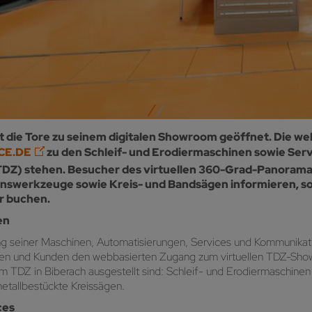
at die Tore zu seinem digitalen Showroom geöffnet. Die w
CE.DE
zu den Schleif- und Erodiermaschinen sowie Servi
DZ) stehen. Besucher des virtuellen 360-Grad-Panoramas
nswerkzeuge sowie Kreis- und Bandsägen informieren, so
r buchen.
en
ung seiner Maschinen, Automatisierungen, Services und Kommunikati
enten und Kunden den webbasierten Zugang zum virtuellen TDZ-Sh
im TDZ in Biberach ausgestellt sind: Schleif- und Erodiermaschine
metallbestückte Kreissägen.
ces