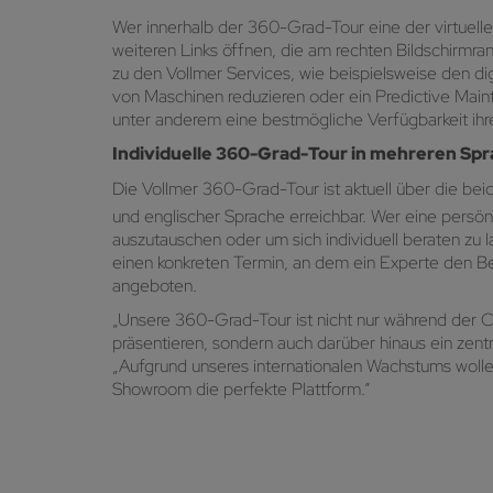
Wer innerhalb der 360-Grad-Tour eine der virtuellen
weiteren Links öffnen, die am rechten Bildschirmr
zu den Vollmer Services, wie beispielsweise den dig
von Maschinen reduzieren oder ein Predictive Main
unter anderem eine bestmögliche Verfügbarkeit ihr
Individuelle 360-Grad-Tour in mehreren Sp
Die Vollmer 360-Grad-Tour ist aktuell über die bei
und englischer Sprache erreichbar. Wer eine persö
auszutauschen oder um sich individuell beraten zu 
einen konkreten Termin, an dem ein Experte den B
angeboten.
„Unsere 360-Grad-Tour ist nicht nur während der 
präsentieren, sondern auch darüber hinaus ein zent
„Aufgrund unseres internationalen Wachstums wollen 
Showroom die perfekte Plattform.“