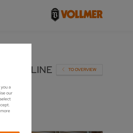
IST ONLINE
TO OVERVIEW
 you a
ise our
 select
ccept.
d more