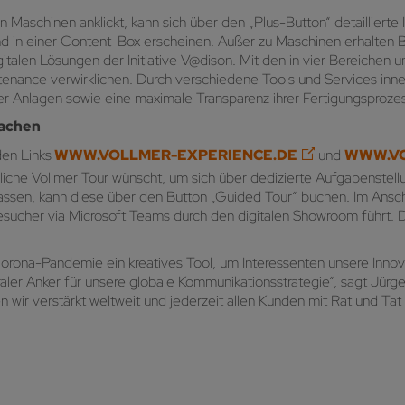
 Maschinen anklickt, kann sich über den „Plus-Button“ detaillierte 
and in einer Content-Box erscheinen. Außer zu Maschinen erhalten
italen Lösungen der Initiative V@dison. Mit den in vier Bereichen un
tenance verwirklichen. Durch verschiedene Tools und Services inn
er Anlagen sowie eine maximale Transparenz ihrer Fertigungsproze
rachen
den Links
WWW.VOLLMER-EXPERIENCE.DE
und
WWW.VO
nliche Vollmer Tour wünscht, um sich über dedizierte Aufgabenste
lassen, kann diese über den Button „Guided Tour“ buchen. Im Ansc
esucher via Microsoft Teams durch den digitalen Showroom führt. 
Corona-Pandemie ein kreatives Tool, um Interessenten unsere Inno
raler Anker für unsere globale Kommunikationsstrategie“, sagt Jür
wir verstärkt weltweit und jederzeit allen Kunden mit Rat und Tat 