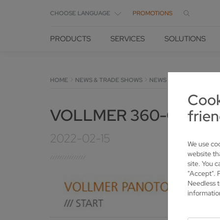
CHOOSE LANGUAGE
PROMOTIONS
PRODUCTS
SERVICES
SOLUTIONS
HOME
NEWS & TRADE SHOWS
NEWS
DETAILS
Cook
VOLLMER 360-GRAD-T
frien
2022-02-15
We use coo
website th
site. You c
"Accept". 
Needless t
informatio