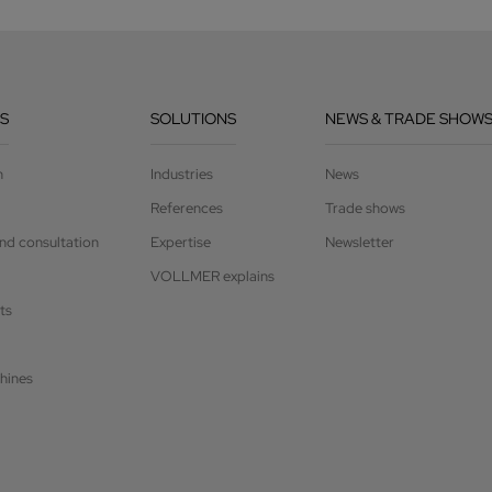
S
SOLUTIONS
NEWS & TRADE SHOW
n
Industries
News
References
Trade shows
and consultation
Expertise
Newsletter
VOLLMER explains
ts
hines