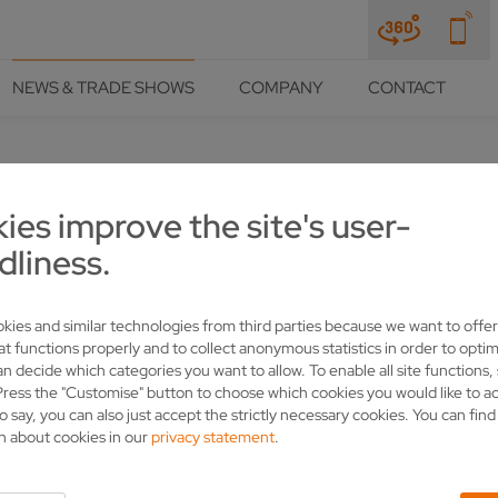
NEWS & TRADE SHOWS
COMPANY
CONTACT
ies improve the site's user-
OUR DURCH DIGITALES TDZ 
dliness.
kies and similar technologies from third parties because we want to offer
at functions properly and to collect anonymous statistics in order to optim
an decide which categories you want to allow. To enable all site functions,
Press the "Customise" button to choose which cookies you would like to a
o say, you can also just accept the strictly necessary cookies. You can fin
n about cookies in our
privacy statement
.