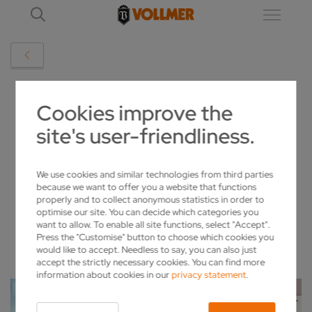
DETAILS
Cookies improve the
site's user-friendliness.
WECHSEL IN DER GESCHÄFTSFÜHRUNG
BEI VOLLMER KOREA
We use cookies and similar technologies from third parties
because we want to offer you a website that functions
2023-10-24
properly and to collect anonymous statistics in order to
optimise our site. You can decide which categories you
want to allow. To enable all site functions, select "Accept".
Press the "Customise" button to choose which cookies you
would like to accept. Needless to say, you can also just
accept the strictly necessary cookies. You can find more
information about cookies in our
privacy statement
.