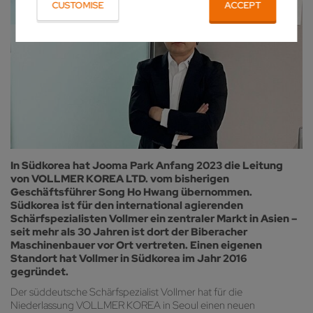
CUSTOMISE
ACCEPT
In Südkorea hat Jooma Park Anfang 2023 die Leitung
von VOLLMER KOREA LTD. vom bisherigen
Geschäftsführer Song Ho Hwang übernommen.
Südkorea ist für den international agierenden
Schärfspezialisten Vollmer ein zentraler Markt in Asien –
seit mehr als 30 Jahren ist dort der Biberacher
Maschinenbauer vor Ort vertreten. Einen eigenen
Standort hat Vollmer in Südkorea im Jahr 2016
gegründet.
Der süddeutsche Schärfspezialist Vollmer hat für die
Niederlassung VOLLMER KOREA in Seoul einen neuen