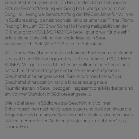
Geschäftsführer gewonnen. Zu Beginn des Jahres hat Jooma
Park die Geschäftsleitung von Song Ho Hwang übernommen.
Song Ho Hwang war bereits Anfang der 1990er-Jahre für Vollmer
in Südkorea tätig, damals noch als Händler unter der Firma „Palma
Trading“. Im Jahr 2016 war Song Ho Hwang maßgeblich an der
Gründung von VOLLMER KOREA beteiligt und war für die sehr
erfolgreiche Entwicklung der Niederlassung in Seoul
verantwortlich. Seit März 2023 ist er im Ruhestand.
Mit Jooma Park übernimmt ein erfahrener Fachmann und Kenner
des asiatischen Werkzeugmarktes die Geschicke von VOLLMER
KOREA. Vor gut einem Jahr ist er bei Vollmer eingestiegen und
hat sich mit hohem Engagement in seine neue Aufgabe als
Geschäftsführer eingearbeitet. Parallel zum Wechsel auf der
Geschäftsführerposition hat die Niederlassung neue
Räumlichkeiten in Seoul bezogen. Insgesamt drei Mitarbeiter sind
am Vollmer Standort in Südkorea angestellt.
„Mein Ziel ist es, in Südkorea das Geschäft mit Vollmer
Schärfmaschinen nachhaltig auszubauen und darüber hinaus die
Angebote rund um unsere Services und digitalen Lösungen noch
stärker im Bereich der Werkzeugherstellung zu etablieren“, sagt
Jooma Park.