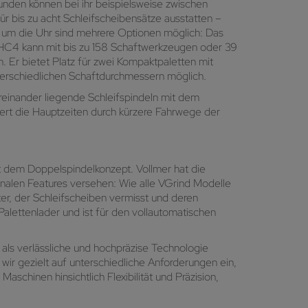
unden können bei ihr beispielsweise zwischen
r bis zu acht Schleifscheibensätze ausstatten –
d um die Uhr sind mehrere Optionen möglich: Das
 HC4 kann mit bis zu 158 Schaftwerkzeugen oder 39
 Er bietet Platz für zwei Kompaktpaletten mit
terschiedlichen Schaftdurchmessern möglich.
reinander liegende Schleifspindeln mit dem
ert die Hauptzeiten durch kürzere Fahrwege der
 dem Doppelspindelkonzept. Vollmer hat die
onalen Features versehen: Wie alle VGrind Modelle
er, der Schleifscheiben vermisst und deren
Palettenlader und ist für den vollautomatischen
als verlässliche und hochpräzise Technologie
ir gezielt auf unterschiedliche Anforderungen ein,
aschinen hinsichtlich Flexibilität und Präzision,