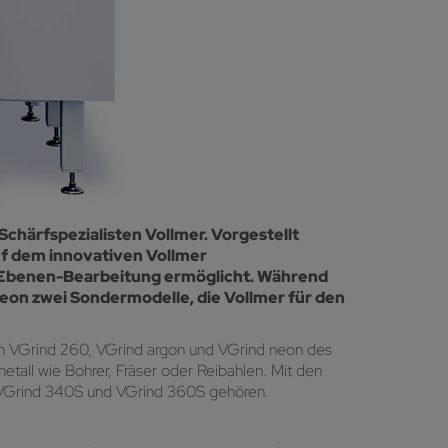
chärfspezialisten Vollmer. Vorgestellt
uf dem innovativen Vollmer
hr-Ebenen-Bearbeitung ermöglicht. Während
neon zwei Sondermodelle, die Vollmer für den
en VGrind 260, VGrind argon und VGrind neon des
etall wie Bohrer, Fräser oder Reibahlen. Mit den
e VGrind 340S und VGrind 360S gehören.