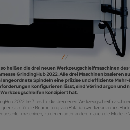
so heißen die drei neuen Werkzeugschleifmaschinen des S
chmesse GrindingHub 2022. Alle drei Maschinen basieren a
al angeordnete Spindeln eine präzise und effiziente Me
nforderungen konfigurieren lässt, sind VGrind argon und 
s Werkzeugschleifen konzipiert hat.
ingHub 2022 heißt es für die drei neuen Werkzeugschleifmaschin
 eignen sich für die Bearbeitung von Rotationswerkzeugen aus Hartm
rkzeugschleifmaschinen, zu denen unter anderem auch die Modell