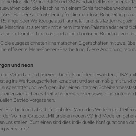
ie die Modelle VGrind 340S und 360S individuell konfigurierbar. K
 auswählen oder die Maschine mit einem Schleifscheibenwechsler fü
düsen. Bei der Automatisierung für die mannlose Bearbeitung run
00 Rohlinge oder Werkzeuge aus Hartmetall und das Kettenmagazin
chine ist alternativ mit einem internen Palettenlader erhältlich.
kzeugen. Darüber hinaus ist auch eine chaotische Beladung von un
60 die ausgezeichneten kinematischen Eigenschaften mit zwei übe
eine effiziente Mehr-Ebenen-Bearbeitung. Diese Anordnung reduzi
argon und neon
nd VGrind argon basieren ebenfalls auf der bewährten „DNA“ mit
stieg ins Werkzeugschleifen konzipiert und serienmäßig mit funkti
s) ausgestattet und verfügen über einen internen Scheibenmesstast
ber einen vierfachen Schleifscheibenwechsler sowie einen internen 
nuellen Betrieb vorgesehen.
n-Bearbeitung hat sich im globalen Markt des Werkzeugschleifens 
r der Vollmer Gruppe. „Mit unseren neuen VGrind Modellen gehen w
 uns stellen: Zum einen sind dies individuelle Konfigurationen der M
ngsverhältnis.“