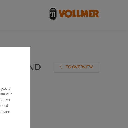
E VGRIND
TO OVERVIEW
 you a
ise our
 select
ccept.
d more