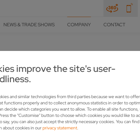
NEWS & TRADE SHOWS
COMPANY
CONTACT
ies improve the site's user-
DREIMAL NACHWUCHS FÜR DI
dliness.
kies and similar technologies from third parties because we want to offer
at functions properly and to collect anonymous statistics in order to optim
an decide which categories you want to allow. To enable all site functions,
Press the "Customise" button to choose which cookies you would like to a
o say, you can also just accept the strictly necessary cookies. You can fin
n about cookies in our
privacy statement
.