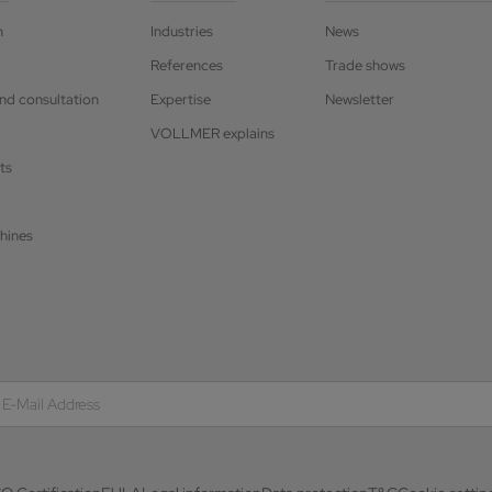
n
Industries
News
References
Trade shows
and consultation
Expertise
Newsletter
VOLLMER explains
ts
hines