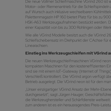
Die neue Vollmer Schleifmaschine VGrind 260 ist w
Motor- oder Riemenantrieb für die Schleifspindeln
auf Wunsch auch inklusive wechselbaren Kühlmittel
Palettenmagazin HP 160 bietet Platz für bis zu 9
HSK-A63 Werkzeugaufnahmen bestückt werden. Die Mas
einer Kapazität von bis zu 300 Rohlingen oder Wer
Wie alle VGrind Modelle besitzt auch die VGrind 2
Schleifscheibensatz im Drehpunkt der CAchse für 
Linearachsen.
Einstieg ins Werkzeugschleifen mit VGrind 
Die neuen Werkzeugschleifmaschinen VGrind neon u
kompakten Maschinen für den kosteneffizienten Ein
sind sie mit einem IoT-Gateway (Internet of Thing
Verschleiß kontrolliert. Die VGrind argon verfügt ü
Betrieb ausgelegt. Die VGrind neon ist für den ma
„Unser einzigartiger VGrind Ansatz der Mehr-Ebene
durchgesetzt“, sagt Jürgen Hauger, Geschäftsführe
die Werkzeughersteller und Schärfdienste weltweit an
zum anderen ist es ein herausragendes Preis-Leistu