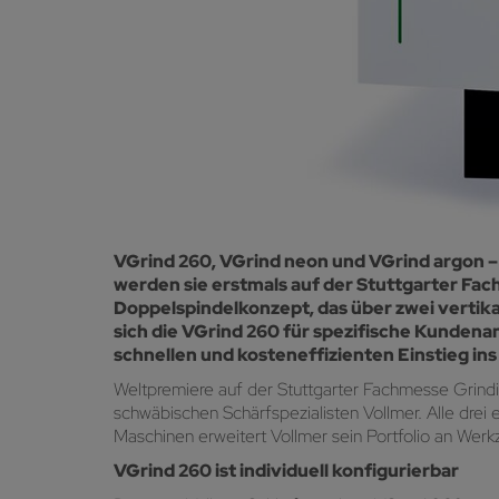
VGrind 260, VGrind neon und VGrind argon – 
werden sie erstmals auf der Stuttgarter Fa
Doppelspindelkonzept, das über zwei vertik
sich die VGrind 260 für spezifische Kundena
schnellen und kosteneffizienten Einstieg in
Weltpremiere auf der Stuttgarter Fachmesse Grind
schwäbischen Schärfspezialisten Vollmer. Alle drei
Maschinen erweitert Vollmer sein Portfolio an We
VGrind 260 ist individuell konfigurierbar