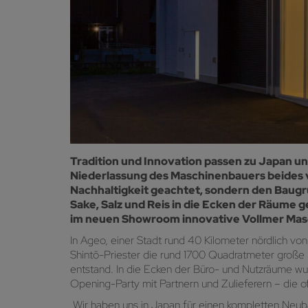
Tradition und Innovation passen zu Japan un
Niederlassung des Maschinenbauers beides ve
Nachhaltigkeit geachtet, sondern den Baugru
Sake, Salz und Reis in die Ecken der Räume
im neuen Showroom innovative Vollmer Masc
In Ageo, einer Stadt rund 40 Kilometer nördlich vo
Shintō-Priester die rund 1700 Quadratmeter große
entstand. In die Ecken der Büro- und Nutzräume wur
Opening-Party mit Partnern und Zulieferern – die of
„Wir haben uns in Japan für einen kompletten Neub