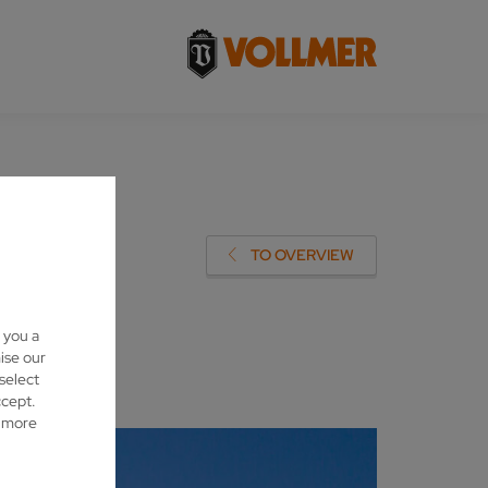
AU IN
TO OVERVIEW
 you a
ise our
 select
ccept.
d more