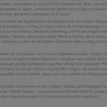
n wollen. Jetzt haben wir auf gut 1000 Quadratmeter Büro- und Nu
ungsleiter in Japan. „Andererseits setzten wir ein Signal in Sachen
e einer geplanten Ladestation für E-Autos.“
roßteil des Eigenbedarfs des Standorts ab. Ein weiterer Baustein d
e Anschaffung von Plug-in-Hybrid-Autos als Firmenfahrzeuge. Im N
r nicht nur eine kleine Cafeteria für Meetings und Pausen eingericht
splätze. Daneben gibt es zwei große Meeting-Räume, die zu eine
Teilelager, in dem die wichtigsten Ersatzteile stets vorrätig sind 
inen, die den Kunden nicht nur live präsentiert werden, sondern d
wroom vor allem Vollmer Maschinen, mit denen sich rotative Zers
rkzeuge und die Drahterodiermaschine VPulse 500 bearbeitet PKD
100 Prozent ist mit der Vollmer VHybrid 260 möglich, die Kunden e
squalität verfügt Vollmer Japan auch über zahlreiches Messequipm
gegründet und konnten mit dem jetzigen Neubau die Erfolgsgesch
 der Vollmer Gruppe. „Japan spielt eine zentrale Rolle für unsere 
ir durch Niederlassungen in 14 Ländern kontinuierlich ausbauen.“