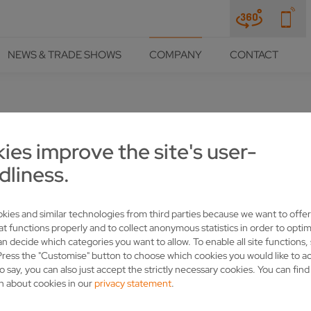
NEWS & TRADE SHOWS
COMPANY
CONTACT
ies improve the site's user-
DITION EINT VOLLMER NEUB
dliness.
kies and similar technologies from third parties because we want to offer
at functions properly and to collect anonymous statistics in order to optim
an decide which categories you want to allow. To enable all site functions,
Press the "Customise" button to choose which cookies you would like to a
o say, you can also just accept the strictly necessary cookies. You can fin
n about cookies in our
privacy statement
.