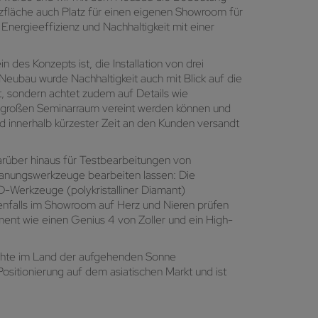
tzfläche auch Platz für einen eigenen Showroom für
 Energieeffizienz und Nachhaltigkeit mit einer
es Konzepts ist, die Installation von drei
eubau wurde Nachhaltigkeit auch mit Blick auf die
et, sondern achtet zudem auf Details wie
m großen Seminarraum vereint werden können und
und innerhalb kürzester Zeit an den Kunden versandt
arüber hinaus für Testbearbeitungen von
panungswerkzeuge bearbeiten lassen: Die
-Werkzeuge (polykristalliner Diamant)
benfalls im Showroom auf Herz und Nieren prüfen
ent wie einen Genius 4 von Zoller und ein High-
ichte im Land der aufgehenden Sonne
Positionierung auf dem asiatischen Markt und ist