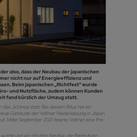
der also, dass der Neubau der japanischen
mer nicht nur auf Energieeffizienz und
ssen. Beim japanischen „Richtfest“ wurde
 Büro- und Nutzfläche, zudem können Kunden
 fand kürzlich der Umzug statt.
as Jichinsai statt: Bei diesem Ritus hat ein
s neue Gebäude der Vollmer Niederlassung in Japan
eut. Mitte September 2021 feierte Vollmer eine Pre-
ein wurde und wir mit dem Neubau die Bedeutung