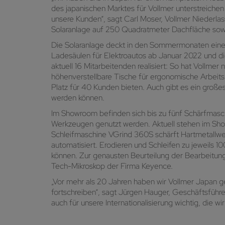
des japanischen Marktes für Vollmer unterstreiche
unsere Kunden“, sagt Carl Moser, Vollmer Niederlass
Solaranlage auf 250 Quadratmeter Dachfläche sowi
Die Solaranlage deckt in den Sommermonaten einen G
Ladesäulen für Elektroautos ab Januar 2022 und di
aktuell 16 Mitarbeitenden realisiert: So hat Vollme
höhenverstellbare Tische für ergonomische Arbeit
Platz für 40 Kunden bieten. Auch gibt es ein großes 
werden können.
Im Showroom befinden sich bis zu fünf Schärfmasch
Werkzeugen genutzt werden. Aktuell stehen im Sho
Schleifmaschine VGrind 360S schärft Hartmetallwe
automatisiert. Erodieren und Schleifen zu jeweils 
können. Zur genausten Beurteilung der Bearbeitung
Tech-Mikroskop der Firma Keyence.
„Vor mehr als 20 Jahren haben wir Vollmer Japan 
fortschreiben“, sagt Jürgen Hauger, Geschäftsführer
auch für unsere Internationalisierung wichtig, die w