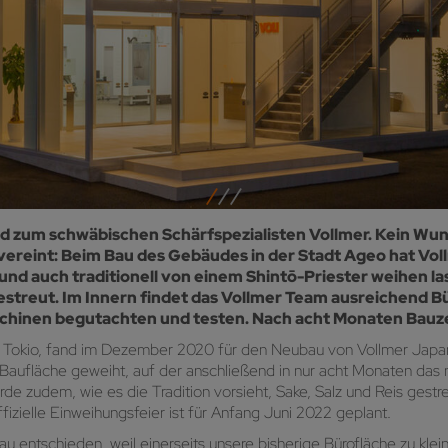
d zum schwäbischen Schärfspezialisten Vollmer. Kein Wun
reint: Beim Bau des Gebäudes in der Stadt Ageo hat Voll
nd auch traditionell von einem Shintō-Priester weihen la
 gestreut. Im Innern findet das Vollmer Team ausreichend
hinen begutachten und testen. Nach acht Monaten Bauzeit
n Tokio, fand im Dezember 2020 für den Neubau von Vollmer Japan d
 Baufläche geweiht, auf der anschließend in nur acht Monaten da
de zudem, wie es die Tradition vorsieht, Sake, Salz und Reis gestr
fizielle Einweihungsfeier ist für Anfang Juni 2022 geplant.
au entschieden, weil einerseits unsere bisherige Bürofläche zu kl