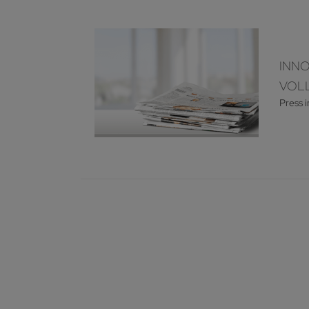
INNO
VOLL
Press 