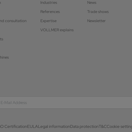
n
Industries
News
References
Trade shows
and consultation
Expertise
Newsletter
VOLLMER explains
ts
hines
SO Certification
EULA
Legal information
Data protection
T&C
Cookie settin