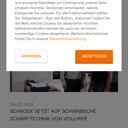
und anonyme Statistiken zur Optimierung unserer Seite
erheben möchten. Sie können entscheiden, welche
2020
Kategorien Sie zulassen. Für alle Funktionalitäten wählen
Sie "Akzeptieren". Über den Button „Anpassen“ haben Sie
die Wahl, welche Cookies Sie akzeptieren möchten.
Selbstverständlich können Sie auch nur technisch
notwendige Cookies akzeptieren. Weitere Informationen
finden Sie in unserer
Datenschutzerklärung
.
ANPASSEN
AKZEPTIEREN
06.05.2020
SCHRODE SETZT AUF SCHWÄBISCHE
SCHÄRFTECHNIK VON VOLLMER