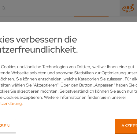
UNGEN
NEWS & MESSEN
UNTERNEHMEN
KONTA
ies verbessern die
tzerfreundlichkeit.
HÄRFE UND PRÄZISION
UNTERNEHMEN
PRESSE
PRESSEMELDUNGEN
 Cookies und ähnliche Technologien von Dritten, weil wir Ihnen eine gut
0990
rende Webseite anbieten und anonyme Statistiken zur Optimierung unser
chten. Sie können entscheiden, welche Kategorien Sie zulassen. Für all
itäten wählen Sie "Akzeptieren". Über den Button „Anpassen“ haben Sie d
kies Sie akzeptieren möchten. Selbstverständlich können Sie auch nur t
 Cookies akzeptieren. Weitere Informationen finden Sie in unserer
tzerklärung
.
IHR ANSPRECHPARTNER
SSEN
AKZEP