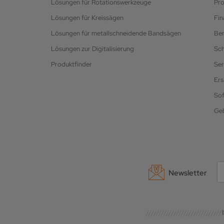
Lösungen für Rotationswerkzeuge
Pro
Lösungen für Kreissägen
Fin
Lösungen für metallschneidende Bandsägen
Be
Lösungen zur Digitalisierung
Sc
Produktfinder
Ser
Ers
So
Ge
Newsletter