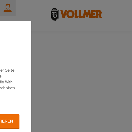
KT
DETAIL
er Seite
e
ie Wahl,
echnisch
TIEREN