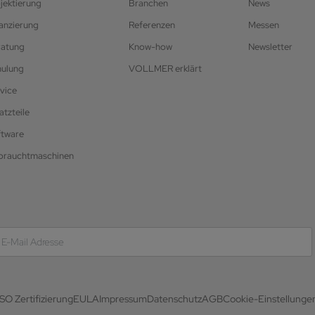
jektierung
Branchen
News
anzierung
Referenzen
Messen
ratung
Know-how
Newsletter
hulung
VOLLMER erklärt
vice
atzteile
ftware
brauchtmaschinen
ISO Zertifizierung
EULA
Impressum
Datenschutz
AGB
Cookie-Einstellunge