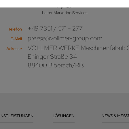
Ingo Wolf
Leiter Marketing Services
+49 7351 / 571 - 277
Telefon
presse@vollmer-group.com
E-Mail
VOLLMER WERKE Maschinenfabrik
Adresse
Ehinger Straße 34
88400 Biberach/Riß
ENSTLEISTUNGEN
LÖSUNGEN
NEWS & MESS