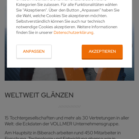
Kategorien Sie zulassen. Für alle Funktionalitäten wählen
Sie "Akzeptieren". Über den Button „Anpassen“ haben Sie
die Wahl, welche Cookies Sie akzeptieren möchten.
Selbstverständlich können Sie auch nur technisch
notwendige Cookies akzeptieren. Weitere Informationen
finden Sie in unserer
Datenschutzerklärung
.
ANPASSEN
AKZEPTIEREN
WELTWEIT GLÄNZEN
15 Tochtergesellschaften und mehr als 30 Vertretungen in aller
Welt: die Eckdaten der VOLLMER Unternehmensgruppe.
Am Hauptsitz in Biberach arbeiten rund 450 Mitarbeiter in
Forschung, Technologie und Entwicklung ebenso wie in